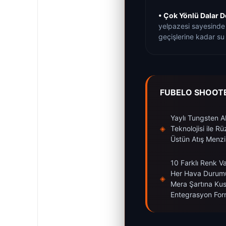
• Çok Yönlü Dalar De
yelpazesi sayesinde 
geçişlerine kadar s
FUBELO SHOOTE
Yaylı Tungsten 
◈
Teknolojisi ile R
Üstün Atış Menzil
10 Farklı Renk V
Her Hava Durum
◈
Mera Şartına Ku
Entegrasyon Fo