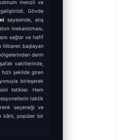
ksimum menzil ve
eliştirildi. Gövde
mi
sayesinde, atış
iston mekanizması,
nı sağlar ve hafif
n itibaren başlayan
bölgelerinden derin
şafak vakitlerinde,
hızlı şekilde giren
onuyla birleşerek
sini tetikler. Hem
esyonellerin taktik
 renk seçeneği ve
kârlı, popüler bir