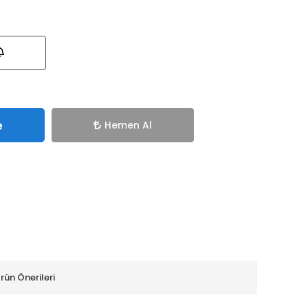
e
Hemen Al
rün Önerileri