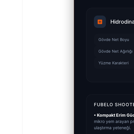
Hidrodin
Gövde Net Boyu
Gövde Net Ağırlığı
Yüzme Karakteri
FUBELO SHOOTE
• Kompakt Erim Gü
mikro yem arayan pr
ulaştırma yeteneği.