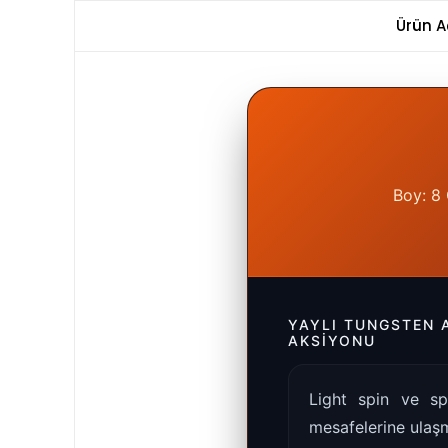
Ürün A
Boy: 8 
YAYLI TUNGSTEN 
AKSIYONU
Light spin ve sp
mesafelerine ulaşm