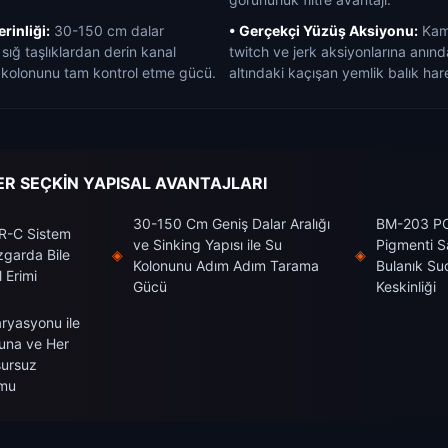
rinliği:
30-150 cm dalar
• Gerçekçi Yüzüş Aksiyonu:
Kamı
sığ taşlıklardan derin kanal
twitch ve jerk aksiyonlarına anın
u kolonunu tam kontrol etme gücü.
altındaki kaçışan yemlik balık hare
R SEÇKİN YAPISAL AVANTAJLARI
30-150 Cm Geniş Dalar Aralığı
BM-203 PO
AR-C Sistem
ve Sinking Yapısı ile Su
Pigmenti S
üzgarda Bile
◈
◈
Kolonunu Adım Adım Tarama
Bulanık Su
 Erimi
Gücü
Keskinliği
aryasyonu ile
una ve Her
sursuz
rmu