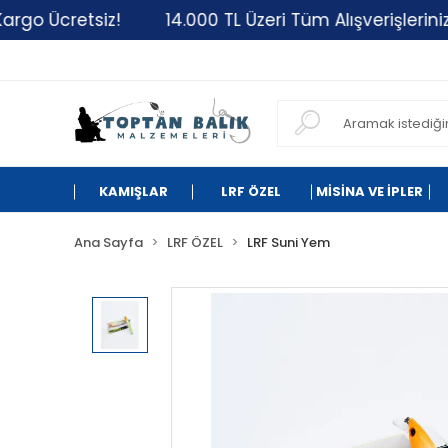
retsiz!
14.000 TL Üzeri Tüm Alışverişlerinizde Karg
KAMIŞLAR
LRF ÖZEL
MİSİNA VE İPLER
Ana Sayfa
LRF ÖZEL
LRF Suni Yem