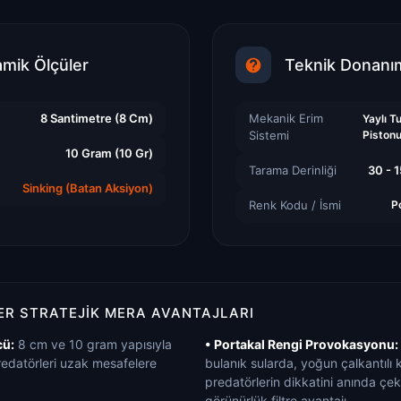
amik Ölçüler
Teknik Donanı
8 Santimetre (8 Cm)
Mekanik Erim
Yaylı 
Sistemi
Piston
10 Gram (10 Gr)
Tarama Derinliği
30 - 
Sinking (Batan Aksiyon)
Renk Kodu / İsmi
P
R STRATEJIK MERA AVANTAJLARI
cü:
8 cm ve 10 gram yapısıyla
• Portakal Rengi Provokasyonu:
edatörleri uzak mesafelere
bulanık sularda, yoğun çalkantılı
predatörlerin dikkatini anında ç
görünürlük filtre avantajı.