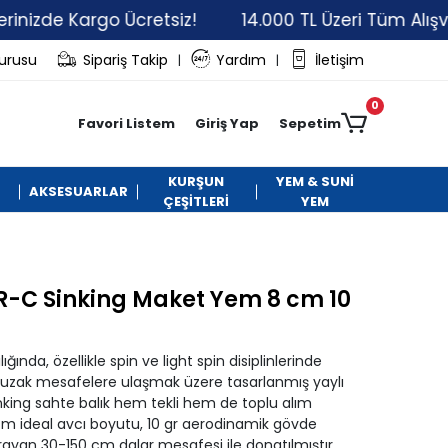
 Kargo Ücretsiz!
14.000 TL Üzeri Tüm Alışverişleri
vurusu
Sipariş Takip
Yardım
İletişim
|
|
0
Favori Listem
Giriş Yap
Sepetim
KURŞUN
YEM & SUNİ
AKSESUARLAR
ÇEŞİTLERİ
YEM
R-C Sinking Maket Yem 8 cm 10
nda, özellikle spin ve light spin disiplinlerinde
 uzak mesafelere ulaşmak üzere tasarlanmış yaylı
nking sahte balık hem tekli hem de toplu alım
8 cm ideal avcı boyutu, 10 gr aerodinamik gövde
arayan 30-150 cm dalar mesafesi ile donatılmıştır.