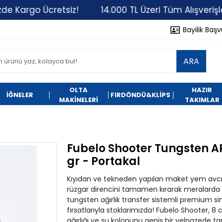
o Ücretsiz!
14.000 TL Üzeri Tüm Alışverişlerinizde
Bayilik Baş
ARA
OLTA
HAZIR
İĞNELER
FIRDÖNDÜ&KLİPS
MAKİNELERİ
TAKIMLAR
Fubelo Shooter Tungsten A
gr - Portakal
Kıyıdan ve tekneden yapılan maket yem avcılığı
rüzgar direncini tamamen kırarak meralarda
tungsten ağırlık transfer sistemli premium si
fırsatlarıyla stoklarımızda! Fubelo Shooter, 
ağırlığı ve su kolonunu geniş bir yelpazede t