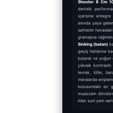
Shooter 8 Cm 1
derinlik performa
içerisine entegre
anında yaya gelen
sahtenin havadaki
gramajına rağmen ş
Sinking (batan)
ka
geçiş hatlarına ka
bulanık ve yoğun ç
yüksek kontrastl
levrek, lüfer, ba
meralarda erişilem
kutusundaki en g
muazzam döndürme 
lider suni yem seris