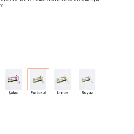
 m
6
Şeker
Portakal
Limon
Beyaz