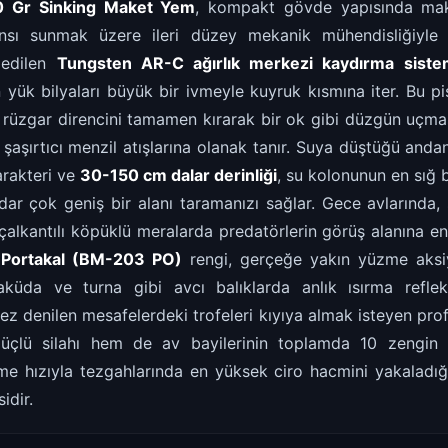
0 Gr Sinking Maket Yem
, kompakt gövde yapısında ma
nsı sunmak üzere ileri düzey mekanik mühendisliğiyle g
 edilen
Tungsten AR-C ağırlık merkezi kaydırma siste
 yük bilyaları büyük bir ivmeyle kuyruk kısmına iter. Bu p
 rüzgar direncini tamamen kırarak bir ok gibi düzgün uçması
aşırtıcı menzil atışlarına olanak tanır. Suya düştüğü anda
rakteri ve
30-150 cm dalar derinliği
, su kolonunun en sığ 
dar çok geniş bir alanı taramanızı sağlar. Gece avlarında, 
alkantılı köpüklü meralarda predatörlerin görüş alanına en 
ı
Portakal (BM-203 PO)
rengi, gerçeğe yakın yüzme aksiy
raküda ve turna gibi avcı balıklarda anlık ısırma reflek
ez denilen mesafelerdeki trofeleri kıyıya almak isteyen prof
üçlü silahı hem de av bayilerinin toplamda 10 zengin
hızıyla tezgahlarında en yüksek ciro hacmini yakaladığı 
idir.