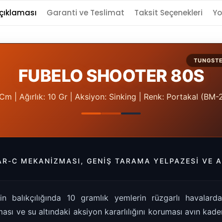
çıklaması
Garanti ve Teslimat
Taksit Seçenekleri
Yo
TUNGSTE
FUBELO SHOOTER 80S
Cm | Ağırlık: 10 Gr | Aksiyon: Sinking | Renk: Portakal (BM
AR-C MEKANIZMASI, GENIŞ TARAMA YELPAZESI VE A
in balıkçılığında 10 gramlık yemlerin rüzgarlı havalard
ası ve su altındaki aksiyon kararlılığını koruması avın kaderi