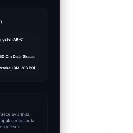
m
Tungsten AR-C
u
150 Cm Dalar Skalası
ortakal (BM-203 PO)
Gece avlarında,
 köpüklü meralarda
eken yüksek