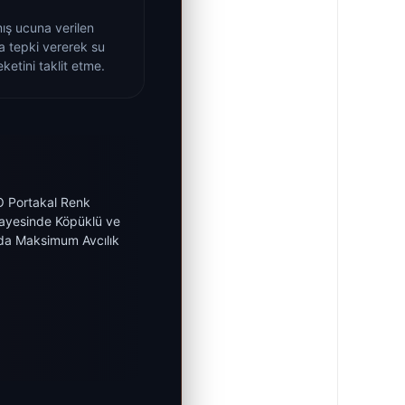
ş ucuna verilen
da tepki vererek su
ketini taklit etme.
 Portakal Renk
ayesinde Köpüklü ve
da Maksimum Avcılık