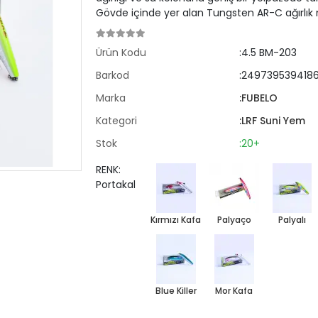
Gövde içinde yer alan Tungsten AR-C ağırlık
Ürün Kodu
:4.5 BM-203
Barkod
:249739539418
Marka
:FUBELO
Kategori
:LRF Suni Yem
Stok
:20+
RENK:
Portakal
Kırmızı Kafa
Palyaço
Palyalı
Blue Killer
Mor Kafa