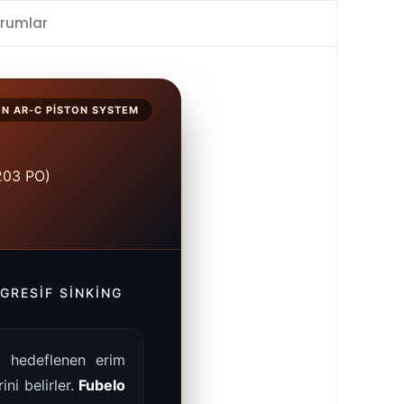
rumlar
N AR-C PISTON SYSTEM
-203 PO)
GRESIF SINKING
a hedeflenen erim
ni belirler.
Fubelo