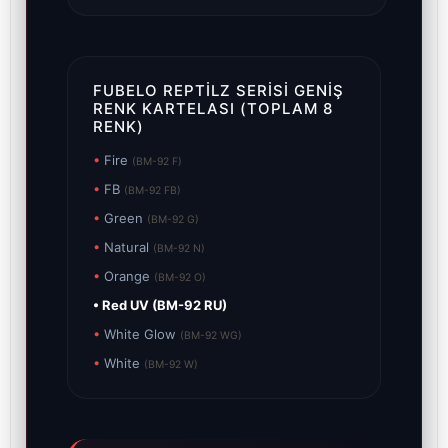
FUBELO REPTILZ SERISI GENIŞ
RENK KARTELASI (TOPLAM 8
RENK)
•
Fire
(BM-92 F)
•
FB
(BM-92 FB)
•
Green
(BM-92 G)
•
Natural
(BM-92 N)
•
Orange
(BM-92 O)
• Red UV (BM-92 RU)
•
White Glow
(BM-92 WG)
•
White
(BM-92 W)