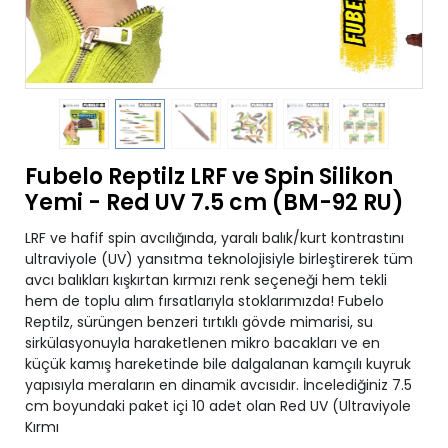
Fubelo Reptilz LRF ve Spin Silikon
Yemi - Red UV 7.5 cm (BM-92 RU)
LRF ve hafif spin avcılığında, yaralı balık/kurt kontrastını
ultraviyole (UV) yansıtma teknolojisiyle birleştirerek tüm
avcı balıkları kışkırtan kırmızı renk seçeneği hem tekli
hem de toplu alım fırsatlarıyla stoklarımızda! Fubelo
Reptilz, sürüngen benzeri tırtıklı gövde mimarisi, su
sirkülasyonuyla haraketlenen mikro bacakları ve en
küçük kamış hareketinde bile dalgalanan kamçılı kuyruk
yapısıyla meraların en dinamik avcısıdır. İncelediğiniz 7.5
cm boyundaki paket içi 10 adet olan Red UV (Ultraviyole
Kırmı