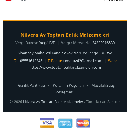
Nilvera Av Toptan Balık Malzemeleri
Vergi Dairesi:
İnegöl VD
| Vergi / Mersis No:
34333916530
Sinanbey Mahallesi Kanal Sokak No:19/A İnegöl-BURSA
Tel:
05551612345 |
E-Posta:
itimatav42@gmail.com
|
Web:
https://www.toptanbalikmalzemeleri.com
Gizlilik Politikası
•
Kullanım Koşulları
•
Mesafeli Satış
Sözleşmesi
© 2026
Nilvera Av Toptan Balık Malzemeleri
. Tüm Hakları Saklıdır.