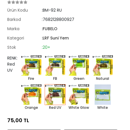
Ürün Kodu
:BM-92 RU
Barkod
:7682128800927
Marka
:FUBELO
Kategori
:LRF Suni Yem
Stok
:20+
RENK:
Red
UV
Fire
FB
Green
Natural
Orange
Red UV
White Glow
White
75,00 TL