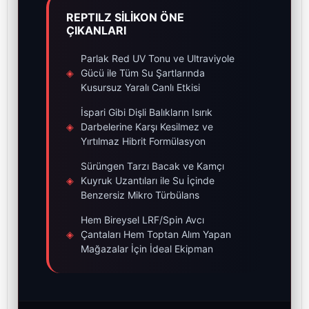
REPTILZ SİLİKON ÖNE
ÇIKANLARI
Parlak Red UV Tonu ve Ultraviyole
◈
Gücü ile Tüm Su Şartlarında
Kusursuz Yaralı Canlı Etkisi
İspari Gibi Dişli Balıkların Isırık
◈
Darbelerine Karşı Kesilmez ve
Yırtılmaz Hibrit Formülasyon
Sürüngen Tarzı Bacak ve Kamçı
◈
Kuyruk Uzantıları ile Su İçinde
Benzersiz Mikro Türbülans
Hem Bireysel LRF/Spin Avcı
◈
Çantaları Hem Toptan Alım Yapan
Mağazalar İçin İdeal Ekipman