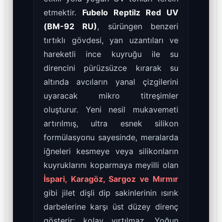
etmektir.
Fubelo Reptilz Red UV
(BM-92 RU)
, sürüngen benzeri
tırtıklı gövdesi, yan uzantıları ve
hareketli ince kuyruğu ile su
direncini pürüzsüzce kırarak su
altında avcıların yanal çizgilerini
uyaracak mikro titreşimler
oluşturur. Yeni nesil mukavemeti
artırılmış, ultra esnek silikon
formülasyonu sayesinde, meralarda
iğneleri kesmeye veya silikonların
kuyruklarını koparmaya meyilli olan
İspari, Karagöz, Sargoz ve Mırmır
gibi jilet dişli dip sakinlerinin ısırık
darbelerine karşı üst düzey direnç
gösterir; kolay yırtılmaz. Yoğun