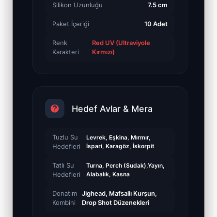
Silikon Uzunluğu
7.5 cm
Paket İçeriği
10 Adet
Renk
Red UV (Ultraviyole
Karakteri
Kırmızı)
Hedef Avlar & Mera
Tuzlu Su
Levrek, Eşkina, Mırmır,
Hedefleri
İspari, Karagöz, İskorpit
Tatlı Su
Turna, Perch (Sudak),Yayın,
Hedefleri
Alabalık, Kasna
Donatım
Jighead, Mafsallı Kurşun,
Kombini
Drop Shot Düzenekleri