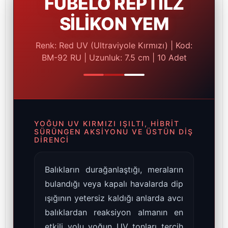
FUBELO REPTILZ
SİLİKON YEM
Renk: Red UV (Ultraviyole Kırmızı) | Kod:
BM-92 RU | Uzunluk: 7.5 cm | 10 Adet
YOĞUN UV KIRMIZI IŞILTI, HIBRIT
SÜRÜNGEN AKSIYONU VE ÜSTÜN DIŞ
DIRENCI
Balıkların durağanlaştığı, meraların
bulandığı veya kapalı havalarda dip
ışığının yetersiz kaldığı anlarda avcı
balıklardan reaksiyon almanın en
etkili yolu yoğun UV tonları tercih