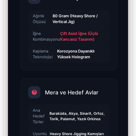
Ağırlık
80 Gram (Heavy Shore /
Ölçüsü
Vertical Jig)
İğne
Çift Asist İğne (Üçlü
Kombinasyonu
Kancasız Tasarım)
Kaplama
Korozyona Dayanıklı
Teknolojisi
Yüksek Hologram
Mera ve Hedef Avlar
Ana
Baraküda, Akya, Sinarit, Orfoz,
Hedef
Torik, Palamut, Yazılı Orkinos
Türler
Uyumlu
Heavy Shore Jigging Kamışları