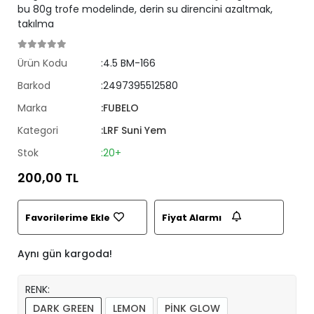
bu 80g trofe modelinde, derin su direncini azaltmak,
takılma
Ürün Kodu
:4.5 BM-166
Barkod
:2497395512580
Marka
:FUBELO
Kategori
:LRF Suni Yem
Stok
:20+
200,00 TL
Favorilerime Ekle
Fiyat Alarmı
Aynı gün kargoda!
RENK:
DARK GREEN
LEMON
PİNK GLOW