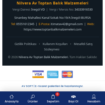
Nilvera Av Toptan Balık Malzemeleri
Vergi Dairesi:
İnegöl VD
| Vergi / Mersis No:
34333916530
Sinanbey Mahallesi Kanal Sokak No:19/A İnegöl-BURSA
Tel:
05551612345 |
E-Posta:
itimatav42@gmail.com
|
Web:
https://www.toptanbalikmalzemeleri.com
Gizlilik Politikası
•
Kullanım Koşulları
•
Mesafeli Satış
Sözleşmesi
© 2026
Nilvera Av Toptan Balık Malzemeleri
. Tüm Hakları Saklıdır.
AV SOFT | E-ticaret paketleri ile hazırlanmıştır.
0
Anasayfa
Ürünler
Sepetim
Bayi Ol
Hesabım