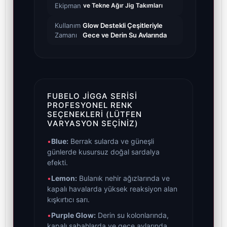
Ekipman
ve Tekne Ağır Jig Takımları
Kullanım
Glow Destekli Çeşitleriyle
Zamanı
Gece ve Derin Su Avlarında
FUBELO JIGGA SERISI
PROFESYONEL RENK
SEÇENEKLERI (LÜTFEN
VARYASYON SEÇINIZ)
•
Blue:
Berrak sularda ve güneşli
günlerde kusursuz doğal sardalya
efekti.
•
Lemon:
Bulanık nehir ağızlarında ve
kapalı havalarda yüksek reaksiyon alan
kışkırtıcı sarı.
•
Purple Glow:
Derin su kolonlarında,
kapalı sabahlarda ve gece avlarında