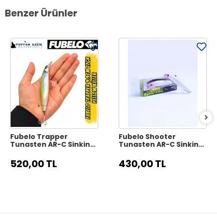
Benzer Ürünler
Fubelo Trapper
Fubelo Shooter
Tungsten AR-C Sinking
Tungsten AR-C Sinking
Maket Yem 9.9 cm 17 gr
Maket Yem 8 cm 10 gr -
- Yellow Killer
Mor Kafa
520,00 TL
430,00 TL