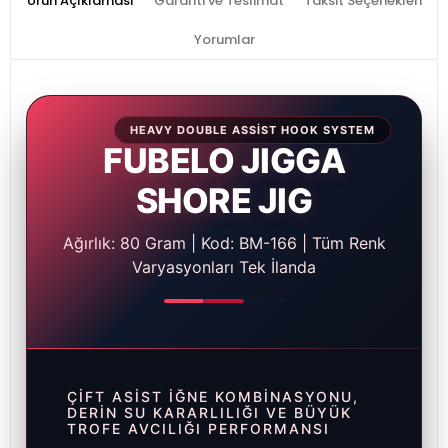
Ürün Açıklaması
Garanti ve Teslimat
Taksit Seçenekleri
Yorumlar
HEAVY DOUBLE ASSIST HOOK SYSTEM
FUBELO JIGGA
SHORE JIG
Ağırlık: 80 Gram | Kod: BM-166 | Tüm Renk
Varyasyonları Tek İlanda
ÇIFT ASIST İĞNE KOMBINASYONU,
DERIN SU KARARLILIĞI VE BÜYÜK
TROFE AVCILIĞI PERFORMANSI