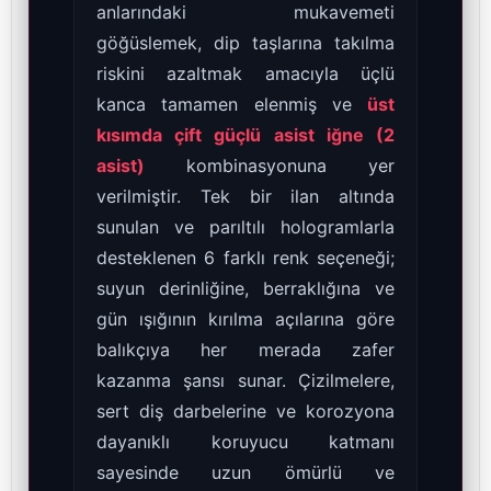
anlarındaki mukavemeti
göğüslemek, dip taşlarına takılma
riskini azaltmak amacıyla üçlü
kanca tamamen elenmiş ve
üst
kısımda çift güçlü asist iğne (2
asist)
kombinasyonuna yer
verilmiştir. Tek bir ilan altında
sunulan ve parıltılı hologramlarla
desteklenen 6 farklı renk seçeneği;
suyun derinliğine, berraklığına ve
gün ışığının kırılma açılarına göre
balıkçıya her merada zafer
kazanma şansı sunar. Çizilmelere,
sert diş darbelerine ve korozyona
dayanıklı koruyucu katmanı
sayesinde uzun ömürlü ve