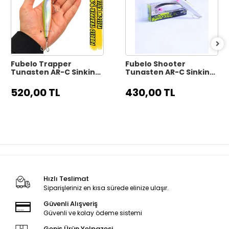
Fubelo Trapper
Fubelo Shooter
Tungsten AR-C Sinking
Tungsten AR-C Sinking
Maket Yem 9.9 cm 17 gr
Maket Yem 8 cm 10 gr -
- Yellow Killer
Mor Kafa
520,00 TL
430,00 TL
Hızlı Teslimat
Siparişleriniz en kısa sürede elinize ulaşır.
Güvenli Alışveriş
Güvenli ve kolay ödeme sistemi
Geniş Ürün Yelpazesi