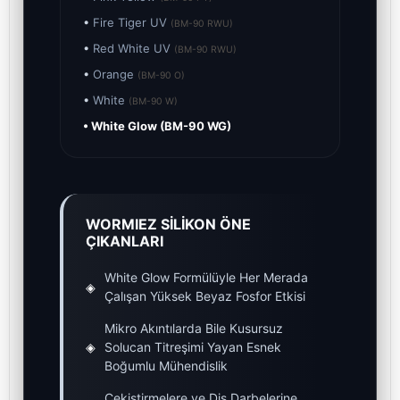
•
Fire Tiger UV
(BM-90 RWU)
•
Red White UV
(BM-90 RWU)
•
Orange
(BM-90 O)
•
White
(BM-90 W)
• White Glow (BM-90 WG)
WORMIEZ SİLİKON ÖNE
ÇIKANLARI
White Glow Formülüyle Her Merada
◈
Çalışan Yüksek Beyaz Fosfor Etkisi
Mikro Akıntılarda Bile Kusursuz
◈
Solucan Titreşimi Yayan Esnek
Boğumlu Mühendislik
Çekiştirmelere ve Diş Darbelerine