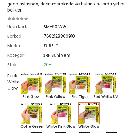
gece avlarında, derin meralarda ve bulanık sularda yırtıcı
balıklar
Ürün Kodu
:BM-90 WG
Barkod
:7682128800910
Marka
:FUBELO
Kategori
:LRF Suni Yem
Stok
:20+
Renk:
White
Glow
Pink Glow
Pink Yellow
Fire Tiger
Red White UV
Coffe Green
White Pink Glow
White Glow