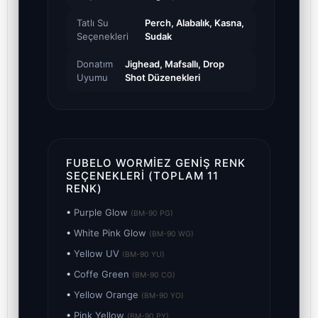
Tatlı Su
Perch, Alabalık, Kasna,
Seçenekleri
Sudak
Donatım
Jighead, Mafsallı, Drop
Uyumu
Shot Düzenekleri
FUBELO WORMIEZ GENIŞ RENK
SEÇENEKLERI (TOPLAM 11
RENK)
•
Purple Glow
(BM-90 PG)
•
White Pink Glow
(BM-90 WG)
•
Yellow UV
(BM-90 YU)
•
Coffe Green
(BM-90 CG)
•
Yellow Orange
(BM-90 YO)
•
Pink Yellow
(BM-90 PY)