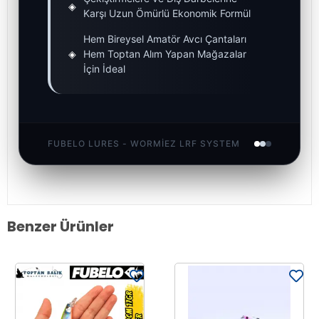
◈
Karşı Uzun Ömürlü Ekonomik Formül
Hem Bireysel Amatör Avcı Çantaları
◈
Hem Toptan Alım Yapan Mağazalar
İçin İdeal
FUBELO LURES - WORMIEZ LRF SYSTEM
Benzer Ürünler