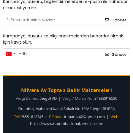
Kampanya, duyuru, bilgilendirmelerden e-posta ile haberdar
olmak istiyorum.
Gönder
Kampanya, duyuru ve bilgilendirmelerden haberdar olmak
için kayıt olun.
Gönder
Nilvera Av Toptan Balık Malzemeleri
Vergi Dairesi:
İnegöl VD
| Vergi / Mersis No:
34333916530
Sinanbey Mahallesi Kanal Sokak No:19/A İnegöl-BURSA
Tel:
05551612345 |
E-Posta:
itimatav42@gmail.com
|
Web:
https://www.toptanbalikmalzemeleri.com