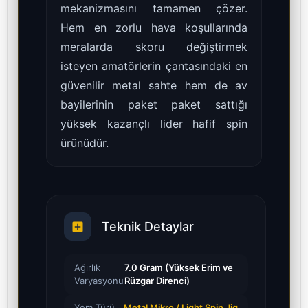
mekanizmasını tamamen çözer.
Hem en zorlu hava koşullarında
meralarda skoru değiştirmek
isteyen amatörlerin çantasındaki en
güvenilir metal sahte hem de av
bayilerinin paket paket sattığı
yüksek kazançlı lider hafif spin
ürünüdür.
Teknik Detaylar
Ağırlık
7.0 Gram (Yüksek Erim ve
Varyasyonu
Rüzgar Direnci)
Yem Türü
Metal Mikro / Light Spin Jig