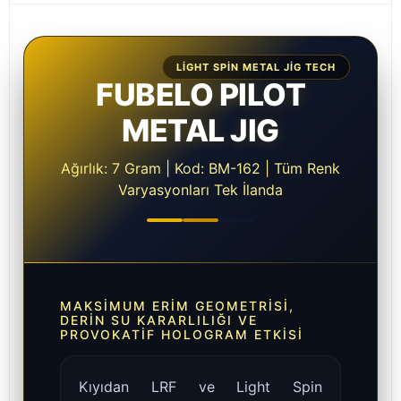
LIGHT SPIN METAL JIG TECH
FUBELO PILOT
METAL JIG
Ağırlık: 7 Gram | Kod: BM-162 | Tüm Renk
Varyasyonları Tek İlanda
MAKSIMUM ERIM GEOMETRISI,
DERIN SU KARARLILIĞI VE
PROVOKATIF HOLOGRAM ETKISI
Kıyıdan LRF ve Light Spin