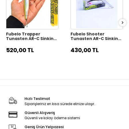
Fubelo Trapper
Fubelo Shooter
Tungsten AR-C Sinking
Tungsten AR-C Sinking
Maket Yem 9.9 cm 17 gr
Maket Yem 8 cm 10 gr -
- Yellow Killer
Mor Kafa
520,00 TL
430,00 TL
Hızlı Teslimat
Siparişleriniz en kısa sürede elinize ulaşır.
Güvenli Alışveriş
Güvenli ve kolay ödeme sistemi
Geniş Ürün Yelpazesi