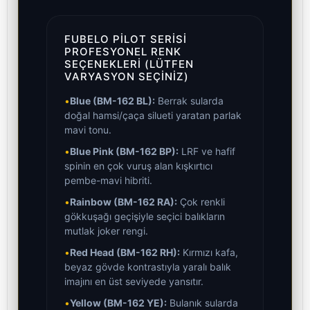
FUBELO PILOT SERISI
PROFESYONEL RENK
SEÇENEKLERI (LÜTFEN
VARYASYON SEÇINIZ)
•
Blue (BM-162 BL):
Berrak sularda
doğal hamsi/çaça silueti yaratan parlak
mavi tonu.
•
Blue Pink (BM-162 BP):
LRF ve hafif
spinin en çok vuruş alan kışkırtıcı
pembe-mavi hibriti.
•
Rainbow (BM-162 RA):
Çok renkli
gökkuşağı geçişiyle seçici balıkların
mutlak joker rengi.
•
Red Head (BM-162 RH):
Kırmızı kafa,
beyaz gövde kontrastıyla yaralı balık
imajını en üst seviyede yansıtır.
•
Yellow (BM-162 YE):
Bulanık sularda