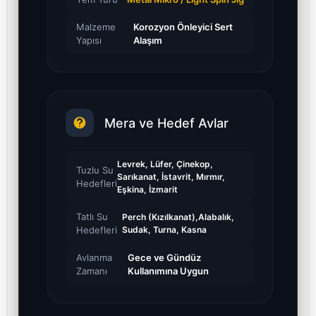
Malzeme
Korozyon Önleyici Sert
Yapısı
Alaşım
Mera ve Hedef Avlar
Levrek, Lüfer, Çinekop,
Tuzlu Su
Sarıkanat, İstavrit, Mırmır,
Hedefleri
Eşkina, İzmarit
Tatlı Su
Perch (Kızılkanat),Alabalık,
Hedefleri
Sudak, Turna, Kasna
Avlanma
Gece ve Gündüz
Zamanı
Kullanımına Uygun