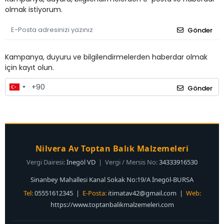
olmak istiyorum.
Gönder
Kampanya, duyuru ve bilgilendirmelerden haberdar olmak
için kayıt olun.
Gönder
Nilvera Av Toptan Balık Malzemeleri
Vergi Dairesi:
İnegöl VD
| Vergi / Mersis No:
34333916530
Sinanbey Mahallesi Kanal Sokak No:19/A İnegöl-BURSA
Tel:
05551612345 |
E-Posta:
itimatav42@gmail.com
|
Web:
https://www.toptanbalikmalzemeleri.com