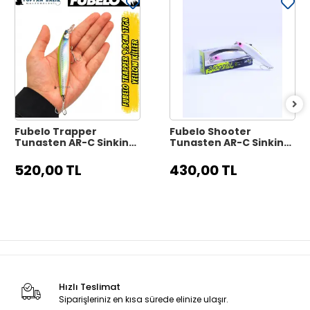
Fubelo Trapper
Fubelo Shooter
Tungsten AR-C Sinking
Tungsten AR-C Sinking
Maket Yem 9.9 cm 17 gr
Maket Yem 8 cm 10 gr -
- Yellow Killer
Mor Kafa
520,00 TL
430,00 TL
Hızlı Teslimat
Siparişleriniz en kısa sürede elinize ulaşır.