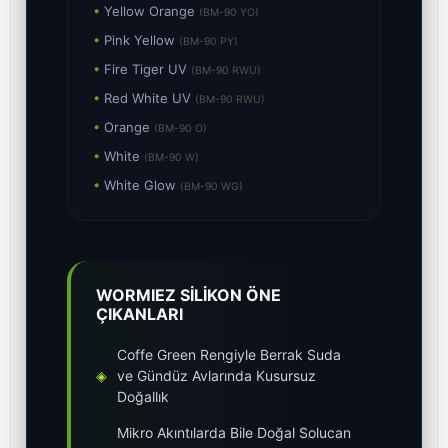
•
Yellow Orange
(BM-90 YO)
•
Pink Yellow
(BM-90 PY)
•
Fire Tiger UV
(BM-90 RWU)
•
Red White UV
(BM-90 RWU)
•
Orange
(BM-90 O)
•
White
(BM-90 W)
•
White Glow
(BM-90 WG)
WORMIEZ SİLİKON ÖNE
ÇIKANLARI
Coffe Green Rengiyle Berrak Suda
◈
ve Gündüz Avlarında Kusursuz
Doğallık
Mikro Akıntılarda Bile Doğal Solucan