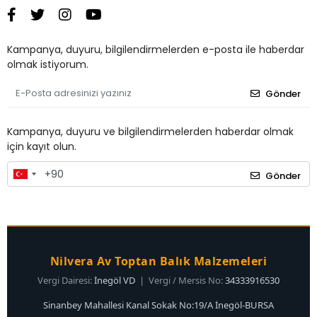
Kampanya, duyuru, bilgilendirmelerden e-posta ile haberdar
olmak istiyorum.
Gönder
Kampanya, duyuru ve bilgilendirmelerden haberdar olmak
için kayıt olun.
Gönder
Nilvera Av Toptan Balık Malzemeleri
Vergi Dairesi:
İnegöl VD
| Vergi / Mersis No:
34333916530
Sinanbey Mahallesi Kanal Sokak No:19/A İnegöl-BURSA