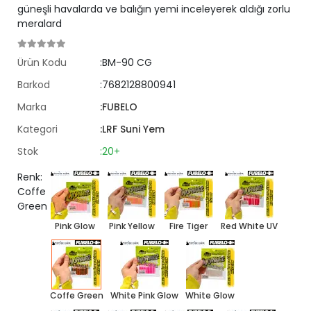
güneşli havalarda ve balığın yemi inceleyerek aldığı zorlu
meralard
Ürün Kodu
:BM-90 CG
Barkod
:7682128800941
Marka
:FUBELO
Kategori
:LRF Suni Yem
Stok
:20+
Renk:
Coffe
Green
Pink Glow
Pink Yellow
Fire Tiger
Red White UV
Coffe Green
White Pink Glow
White Glow