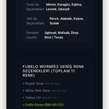
Tuzlu Su
Mırmır, Karagöz, Eşkina,
Seçenekleri
Levrek, İskorpit
Tatlı Su
Perch, Alabalık, Kasna,
Seçenekleri
Sudak
Donatım
Jighead, Mafsallı, Drop
Uyumu
Shot / Texas
FUBELO WORMIEZ GENIŞ RENK
SEÇENEKLERI (TOPLAM 11
RENK)
•
Purple Glow
(BM-90 PG)
•
White Pink Glow
(BM-90 WG)
•
Yellow UV
(BM-90 YU)
• Coffe Green (BM-90 CG)