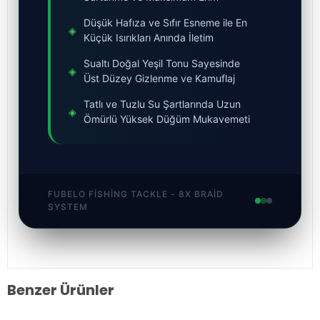
Düşük Hafıza ve Sıfır Esneme ile En
◈
Küçük Isırıkları Anında İletim
Sualtı Doğal Yeşil Tonu Sayesinde
◈
Üst Düzey Gizlenme ve Kamuflaj
Tatlı ve Tuzlu Su Şartlarında Uzun
◈
Ömürlü Yüksek Düğüm Mukavemeti
FUBELO FISHING TACKLE - 8X BRAID
SYSTEM
Benzer Ürünler