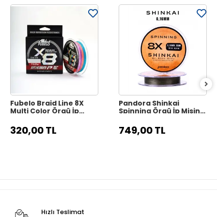
Fubelo Braid Line 8X
Pandora Shinkai
Multi Color Örgü İp
Spinning Örgü İp Misina
Misina 150 m - 0.10 mm
150 m - 0.16 mm Dark
Green
320,00 TL
749,00 TL
Hızlı Teslimat