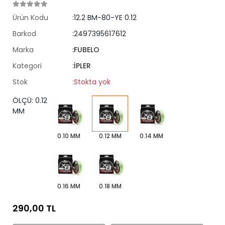
Ürün Kodu
:12.2 BM-80-YE 0.12
Barkod
:2497395617612
Marka
:FUBELO
Kategori
:İPLER
Stok
:Stokta yok
ÖLÇÜ: 0.12
MM
0.10 MM
0.12 MM
0.14 MM
0.16 MM
0.18 MM
290,00 TL