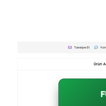
Tavsiye Et
Yor
Ürün A
F