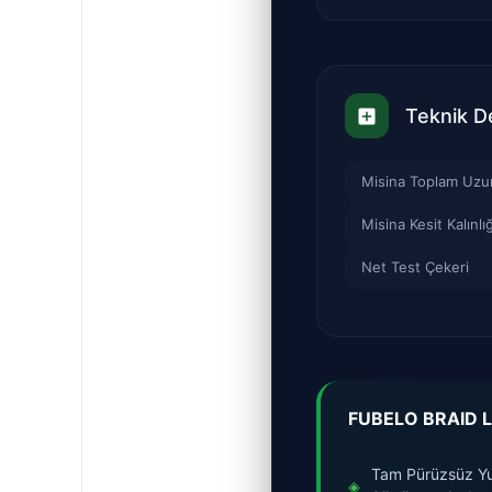
Teknik D
Misina Toplam Uzu
Misina Kesit Kalınlığ
Net Test Çekeri
FUBELO BRAID L
Tam Pürüzsüz Yuv
◈