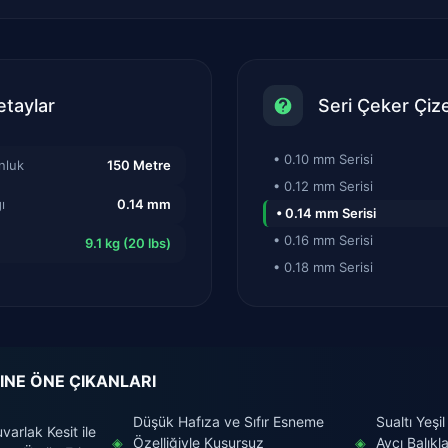
etaylar
Seri Çeker Çize
• 0.10 mm Serisi
nluk
150 Metre
• 0.12 mm Serisi
ı
0.14 mm
• 0.14 mm Serisi
• 0.16 mm Serisi
9.1 kg (20 lbs)
• 0.18 mm Serisi
INE ÖNE ÇIKANLARI
Düşük Hafıza ve Sıfır Esneme
Sualtı Yeş
arlak Kesit ile
◈
Özelliğiyle Kusursuz
◈
Avcı Balıkl