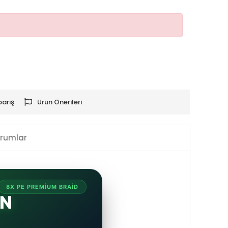
!
pariş
Ürün Önerileri
rumlar
8X PE PREMIUM BRAID
EN