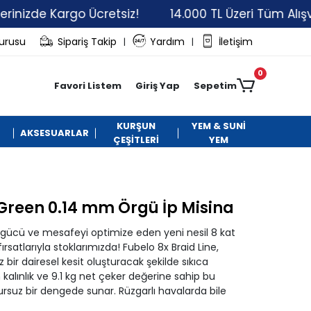
e Kargo Ücretsiz!
14.000 TL Üzeri Tüm Alışverişleri
vurusu
Sipariş Takip
Yardım
İletişim
|
|
0
Favori Listem
Giriş Yap
Sepetim
KURŞUN
YEM & SUNİ
AKSESUARLAR
ÇEŞİTLERİ
YEM
 Green 0.14 mm Örgü İp Misina
kta gücü ve mesafeyi optimize eden yeni nesil 8 kat
rsatlarıyla stoklarımızda! Fubelo 8x Braid Line,
z bir dairesel kesit oluşturacak şekilde sıkıca
 kalınlık ve 9.1 kg net çeker değerine sahip bu
ursuz bir dengede sunar. Rüzgarlı havalarda bile