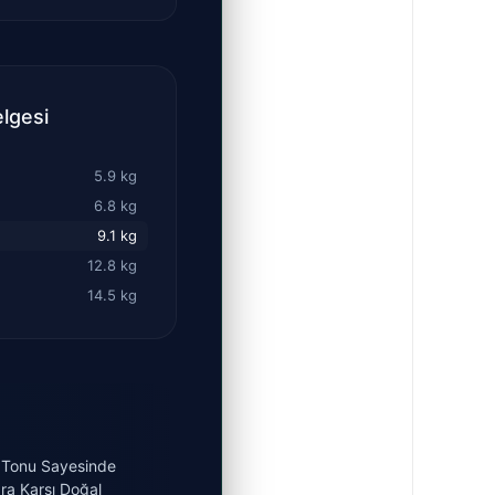
lgesi
5.9 kg
6.8 kg
9.1 kg
12.8 kg
14.5 kg
il Tonu Sayesinde
ara Karşı Doğal