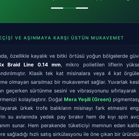
ÇIŞI VE AŞINMAYA KARŞI ÜSTÜN MUKAVEMET
ında, özellikle kayalık ve bitki örtüsü yoğun bölgelerde gü
8x Braid Line 0.14 mm
, mikro polietilen liflerin yüks
andırılmıştır. Klasik tek kat misinalara veya 4 kat örgü
me olmayan sarsılmaz bir mukavemet sağlar. Yuvarlak kesitli
an geçerken sürtünme sesini ve vibrasyonunu sıfırlayarak
menizi kolaylaştırır. Doğal
Mera Yeşili (Green)
pigmentasyo
ayarak ürkek trofe balıkların misinayı fark etmesini enge
n su avlarında yedek pay bırakır hem de kıyı spin avcı
lanım sunar. Hem perakende tüketiciyi memnun eden kalit
re sağladığı hızlı satış sirkülasyonu ile öne çıkan bir üründür