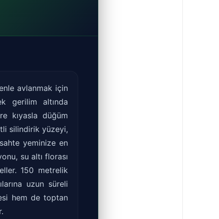
venle avlanmak için
ek gerilim altında
lere kıyasla düğüm
 silindirik yüzeyi,
 sahte yeminize en
nu, su altı florası
ller. 150 metrelik
larına uzun süreli
esi hem de toptan
.