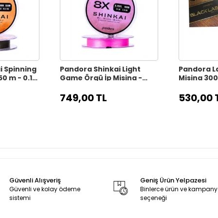
i Spinning
Pandora Shinkai Light
Pandora La
50 m - 0.16
Game Örgü İp Misina -
Misina 300
n
0.25 PE Hot Pink
749,00 TL
530,00 
Güvenli Alışveriş
Geniş Ürün Yelpazesi
Güvenli ve kolay ödeme
Binlerce ürün ve kampan
sistemi
seçeneği