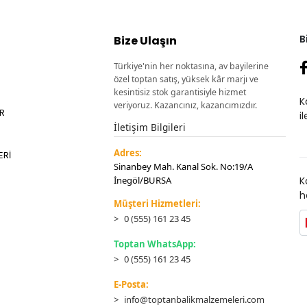
B
Bize Ulaşın
Türkiye'nin her noktasına, av bayilerine
özel toptan satış, yüksek kâr marjı ve
kesintisiz stok garantisiyle hizmet
K
veriyoruz. Kazancınız, kazancımızdır.
ER
i
İletişim Bilgileri
Adres:
ERİ
Sinanbey Mah. Kanal Sok. No:19/A
İnegöl/BURSA
K
h
Müşteri Hizmetleri:
0 (555) 161 23 45
Toptan WhatsApp:
0 (555) 161 23 45
E-Posta:
info@toptanbalikmalzemeleri.com