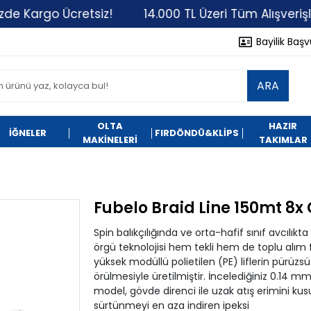
go Ücretsiz!
14.000 TL Üzeri Tüm Alışverişlerinizd
Bayilik Baş
ARA
OLTA
HAZIR
İĞNELER
FIRDÖNDÜ&KLİPS
MAKİNELERİ
TAKIMLAR
Fubelo Braid Line 150mt 8x
Spin balıkçılığında ve orta-hafif sınıf avcılı
örgü teknolojisi hem tekli hem de toplu alım fı
yüksek modüllü polietilen (PE) liflerin pürüzsü
örülmesiyle üretilmiştir. İncelediğiniz 0.14 mm
model, gövde direnci ile uzak atış erimini kus
sürtünmeyi en aza indiren ipeksi