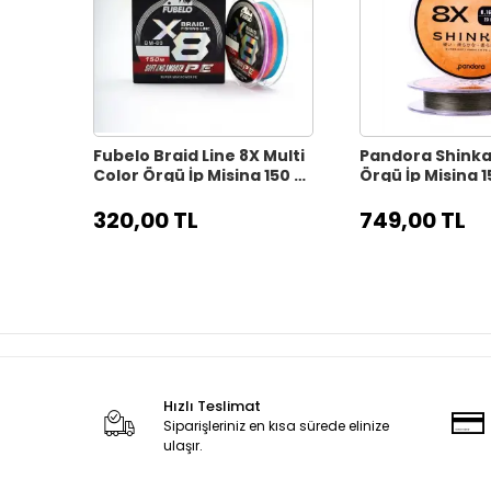
Fubelo Braid Line 8X Multi
Pandora Shinka
Color Örgü İp Misina 150 m
Örgü İp Misina 1
- 0.10 mm
mm Dark Gree
320,00 TL
749,00 TL
Hızlı Teslimat
Siparişleriniz en kısa sürede elinize
ulaşır.