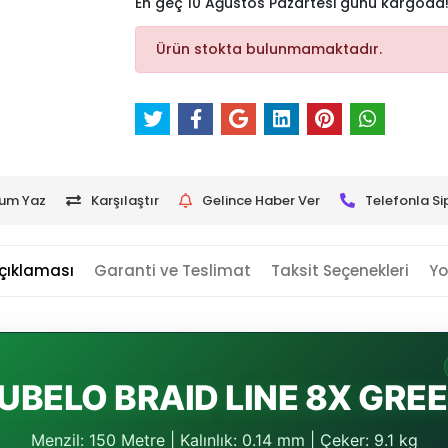
En geç 10 Ağustos Pazartesi günü kargoda
Ürün stokta bulunmamaktadır.
um Yaz
Karşılaştır
Gelince Haber Ver
Telefonla Si
çıklaması
Garanti ve Teslimat
Taksit Seçenekleri
Yo
UBELO BRAID LINE 8X GRE
Menzil: 150 Metre | Kalınlık: 0.14 mm | Çeker: 9.1 kg