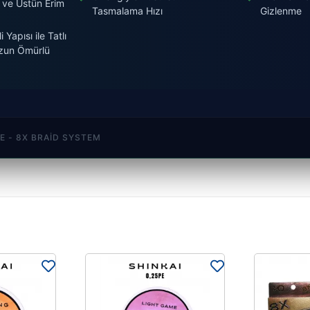
 ve Üstün Erim
Tasmalama Hızı
Gizlenme
Yapısı ile Tatlı
zun Ömürlü
E - 8X BRAID SYSTEM