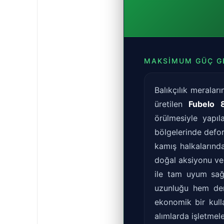
MAKSIMUM GÜÇ GE
Balıkçılık meralar
üretilen
Fubelo 
örülmesiyle yapıl
bölgelerinde defor
kamış halkalarınd
doğal aksiyonu ver
ile tam uyum sağl
uzunluğu hem deri
ekonomik bir kul
alımlarda işletmele