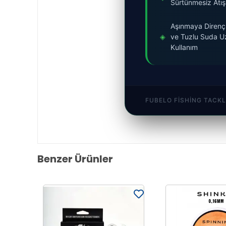
Sürtünmesiz Atış
Aşınmaya Dirençli 
◈
ve Tuzlu Suda U
Kullanım
FUBELO FISHING TACKL
Benzer Ürünler