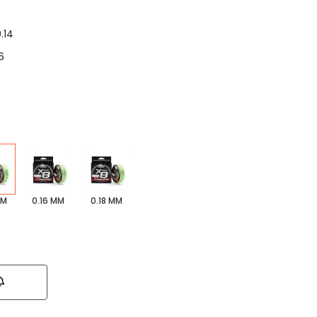
.14
6
MM
0.16 MM
0.18 MM