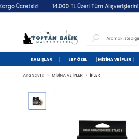
retsiz!
14.000 TL Üzeri Tüm Alışverişlerinizde Kar
KAMIŞLAR
LRF ÖZEL
MİSİNA VE İPLER
Ana Sayfa
MİSİNA VE İPLER
İPLER