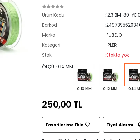
Ürün Kodu
:12.3 BM-80-YE 0
Barkod
:249739562034
Marka
:FUBELO
Kategori
:İPLER
Stok
:Stokta yok
ÖLÇÜ: 0.14 MM
0.10 MM
0.12 MM
0.14 
250,00 TL
Favorilerime Ekle
Fiyat Alarmı