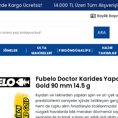
o Ücretsiz!
14.000 TL Üzeri Tüm Alışverişlerinizde
Bayilik Baş
ARA
OLTA
HAZIR
İĞNELER
FIRDÖNDÜ&KLİPS
MAKİNELERİ
TAKIMLAR
Fubelo Doctor Karides Yap
Gold 90 mm 14.5 g
Kıyıdan ve tekneden yapılan spin ve at-çek avl
predatörlerini saniyeler içinde tetikleyen g
hem de toplu alım fırsatlarıyla stoklarımızda
rüzgarlı havalarda bile meraları dövmenizi sa
seansları ile bulanık suların en etkili gizli sila