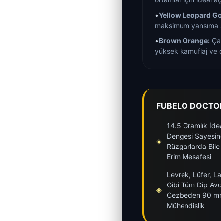
•
Yellow Leopard Go
maksimum yansıma 
•
Brown Orange:
Çam
yüksek kamuflaj ve d
FUBELO DOCTOR
14.5 Gramlık İdea
Dengesi Sayesin
◈
Rüzgarlarda Bile
Erim Mesafesi
Levrek, Lüfer, L
Gibi Tüm Dip Avcı
◈
Cezbeden 90 mm
Mühendislik