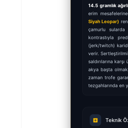
14.5 gramlık ağırl
erim mesafelerine 
Siyah Leopar)
renk
çamurlu sularda s
kontrastıyla pre
(jerk/twitch) kari
verir. Sertleştiril
saldırılarına karş
akya başta olmak 
zaman trofe garan
tezgahlarında en y
Teknik Öz