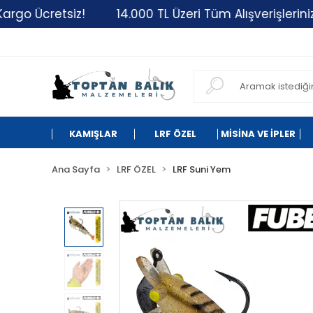
retsiz!
14.000 TL Üzeri Tüm Alışverişlerinizde Karg
KAMIŞLAR
LRF ÖZEL
MİSİNA VE İPLER
Ana Sayfa
LRF ÖZEL
LRF Suni Yem