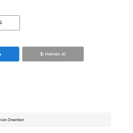
e
Hemen Al
rün Önerileri