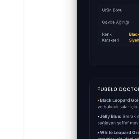
Ürün Boyu
Gövde Ağırlığı
Renk
Black
Karakteri
Siyah
FUBELO DOCTOR
•
Black Leopard Gol
ve bulanık sular için a
•
Jelly Blue:
Berrak s
sağlayan şeffaf mavi
•
White Leopard Gr
ortamlar için ideal aç