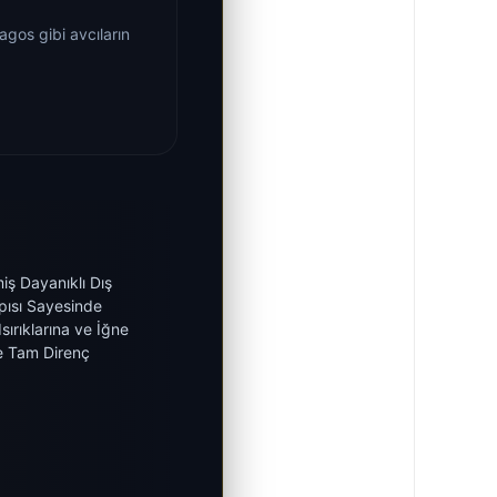
agos gibi avcıların
miş Dayanıklı Dış
ısı Sayesinde
Isırıklarına ve İğne
e Tam Direnç