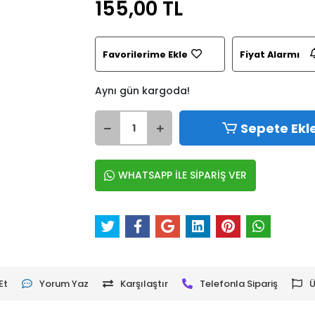
155,00 TL
Favorilerime Ekle
Fiyat Alarmı
Aynı gün kargoda!
Sepete Ekl
WHATSAPP İLE SİPARİŞ VER
Et
Yorum Yaz
Karşılaştır
Telefonla Sipariş
Ü