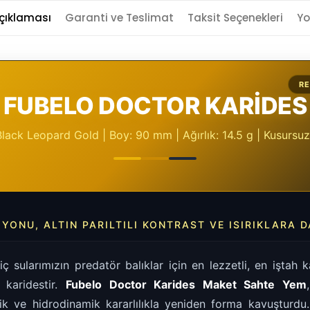
çıklaması
Garanti ve Teslimat
Taksit Seçenekleri
Yo
RE
FUBELO DOCTOR KARİDES
lack Leopard Gold | Boy: 90 mm | Ağırlık: 14.5 g | Kusursu
YONU, ALTIN PARILTILI KONTRAST VE ISIRIKLARA 
iç sularımızın predatör balıklar için en lezzetli, en iştah
 karidestir.
Fubelo Doctor Karides Maket Sahte Yem
ik ve hidrodinamik kararlılıkla yeniden forma kavuşturdu