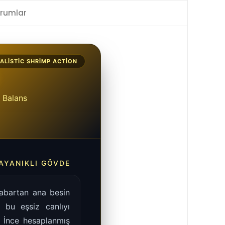
rumlar
ALISTIC SHRIMP ACTION
z Balans
DAYANIKLI GÖVDE
 kabartan ana besin
, bu eşsiz canlıyı
. İnce hesaplanmış