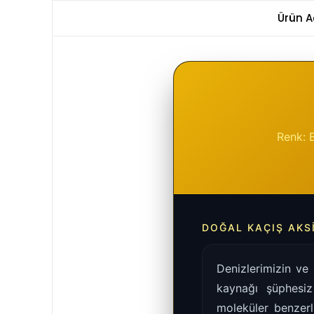
Ürün A
Renk: B
DOĞAL KAÇIŞ AKSI
Denizlerimizin ve 
kaynağı şüphesiz
moleküler benzerl