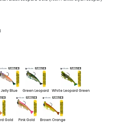
3
Jelly Blue
Green Leopard
White Leopard Green
rd Gold
Pink Gold
Brown Orange