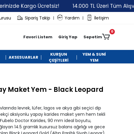
 Kargo Ücretsiz!
14.000 TL Üzeri Tüm Alışverişleri
vurusu
Sipariş Takip
Yardım
İletişim
|
|
0
Favori Listem
Giriş Yap
Sepetim
KURŞUN
YEM & SUNİ
AKSESUARLAR
ÇEŞİTLERİ
YEM
ay Maket Yem - Black Leopard
arında levrek, lüfer, lagos ve akya gibi seçici dip
erçekçi aksiyonlu yapay karides maket yem hem tekli
! Fubelo Doctor Karides, 90 mm ideal boyutu,
ğlayan 14.5 gramlık kusursuz balans ağırlığı ve gece
hı olan Black Leopard Gold (Altın Parıltılı Siyah Leopar)