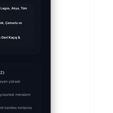
, Lagos, Akya, Tüm
nık, Çamurlu ve
 Geri Kaçış &
Z)
kleyen yüksek
 yosunluk meraların
lı karides tonlarına