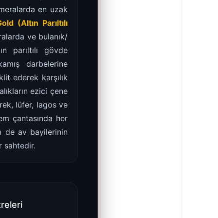
meralarda en uzak
ld (Altın Parıltılı
ralarda ve bulanık/
ın parıltılı gövde
kamış darbelerine
lit ederek karşılık
alıkların ezici çene
ek, lüfer, lagos ve
Hem çantasında her
 de av bayilerinin
 sahtedir.
releri