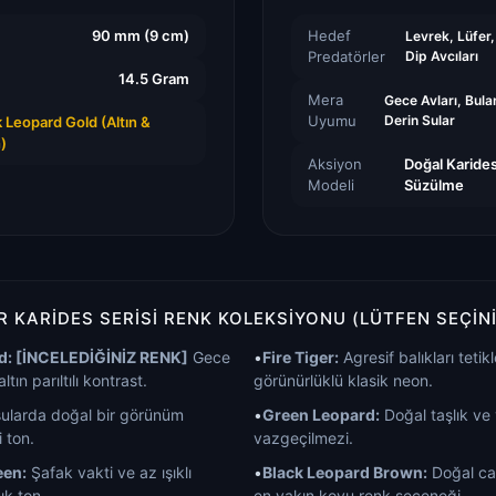
90 mm (9 cm)
Hedef
Levrek, Lüfer
Predatörler
Dip Avcıları
14.5 Gram
Mera
Gece Avları, Bula
Uyumu
Derin Sular
 Leopard Gold (Altın &
)
Aksiyon
Doğal Karides
Modeli
Süzülme
 KARIDES SERISI RENK KOLEKSIYONU (LÜTFEN SEÇINI
d: [İNCELEDİĞİNİZ RENK]
Gece
•
Fire Tiger:
Agresif balıkları teti
ltın parıltılı kontrast.
görünürlüklü klasik neon.
ularda doğal bir görünüm
•
Green Leopard:
Doğal taşlık ve
 ton.
vazgeçilmezi.
een:
Şafak vakti ve az ışıklı
•
Black Leopard Brown:
Doğal can
ık ton.
en yakın koyu renk seçeneği.