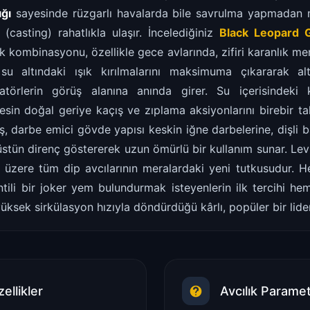
ığı
sayesinde rüzgarlı havalarda bile savrulma yapmadan 
(casting) rahatlıkla ulaşır. İncelediğiniz
Black Leopard Go
 kombinasyonu, özellikle gece avlarında, zifiri karanlık me
u altındaki ışık kırılmalarını maksimuma çıkararak alt
datörlerin görüş alanına anında girer. Su içerisindeki 
desin doğal geriye kaçış ve zıplama aksiyonlarını birebir tak
miş, darbe emici gövde yapısı keskin iğne darbelerine, dişli b
ı üstün direnç göstererek uzun ömürlü bir kullanım sunar. Levr
üzere tüm dip avcılarının meralardaki yeni tutkusudur. 
tili bir joker yem bulundurmak isteyenlerin ilk tercihi hem
üksek sirkülasyon hızıyla döndürdüğü kârlı, popüler bir lider
ellikler
Avcılık Paramet