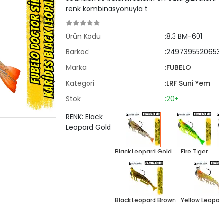
renk kombinasyonuyla t
Ürün Kodu
:8.3 BM-601
Barkod
:249739552065
Marka
:FUBELO
Kategori
:LRF Suni Yem
Stok
:20+
RENK: Black
Leopard Gold
Black Leopard Gold
Fire Tiger
Black Leopard Brown
Yellow Leopa