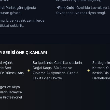
ld:
Parlak gün ışığında
•
Pink Gold:
Özellikle Levrek ve L
sunan gövde.
favori tepki ve reaksiyon rengi.
urlu ve kayalık zeminlerde
ikkat çekicilik.
 SERİSİ ÖNE ÇIKANLARI
l Ağırlık
Su İçerisinde Canlı Karideslerin
Sertleştiril
de Sert
Doğal Kaçış, Süzülme ve
Katman Yap
◈
◈
 En Yüksek Atış
Zıplama Aksiyonlarını Birebir
Keskin Diş 
Taklit Eden Gövde
Darbelerin
agos ve Akya
larını Kolayca
 Profesyonel