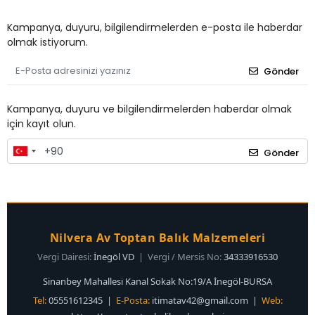
Kampanya, duyuru, bilgilendirmelerden e-posta ile haberdar
olmak istiyorum.
Gönder
Kampanya, duyuru ve bilgilendirmelerden haberdar olmak
için kayıt olun.
Gönder
Nilvera Av Toptan Balık Malzemeleri
Vergi Dairesi:
İnegöl VD
| Vergi / Mersis No:
34333916530
Sinanbey Mahallesi Kanal Sokak No:19/A İnegöl-BURSA
Tel:
05551612345 |
E-Posta:
itimatav42@gmail.com
|
Web: