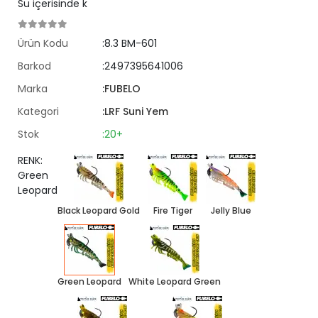
Su içerisinde k
Ürün Kodu
:8.3 BM-601
Barkod
:2497395641006
Marka
:FUBELO
Kategori
:LRF Suni Yem
Stok
:20+
RENK:
Green
Leopard
Black Leopard Gold
Fire Tiger
Jelly Blue
Green Leopard
White Leopard Green