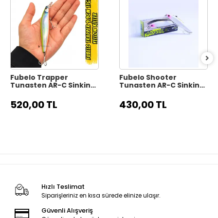
Fubelo Trapper
Fubelo Shooter
Tungsten AR-C Sinking
Tungsten AR-C Sinking
Maket Yem 9.9 cm 17 gr
Maket Yem 8 cm 10 gr -
- Yellow Killer
Mor Kafa
520,00 TL
430,00 TL
Hızlı Teslimat
Siparişleriniz en kısa sürede elinize ulaşır.
Güvenli Alışveriş