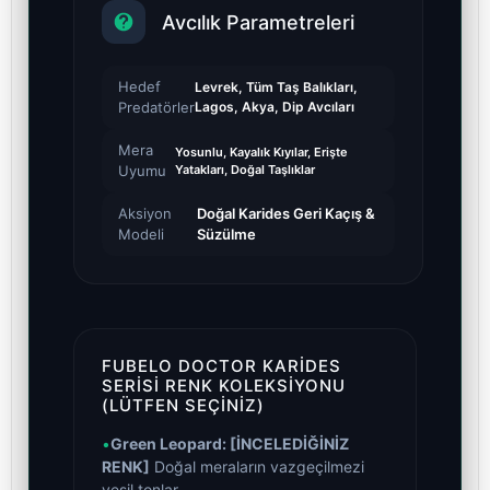
Avcılık Parametreleri
Hedef
Levrek, Tüm Taş Balıkları,
Predatörler
Lagos, Akya, Dip Avcıları
Mera
Yosunlu, Kayalık Kıyılar, Erişte
Uyumu
Yatakları, Doğal Taşlıklar
Aksiyon
Doğal Karides Geri Kaçış &
Modeli
Süzülme
FUBELO DOCTOR KARIDES
SERISI RENK KOLEKSIYONU
(LÜTFEN SEÇINIZ)
•
Green Leopard: [İNCELEDİĞİNİZ
RENK]
Doğal meraların vazgeçilmezi
yeşil tonlar.