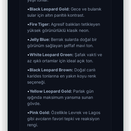
•
Black Leopard Gold:
Gece ve bulanık
sular için altın parıltılı kontrast.
•
Fire Tiger:
Agresif balıkları tetikleyen
yüksek görünürlüklü klasik neon.
•
Jelly Blue:
Berrak sularda doğal bir
görünüm sağlayan şeffaf mavi ton.
•
White Leopard Green:
Şafak vakti ve
az ışıklı ortamlar için ideal açık ton.
•
Black Leopard Brown:
Doğal canlı
karides tonlarına en yakın koyu renk
seçeneği.
•
Yellow Leopard Gold:
Parlak gün
ışığında maksimum yansıma sunan
gövde.
•
Pink Gold:
Özellikle Levrek ve Lagos
gibi avcıların favori tepki ve reaksiyon
rengi.