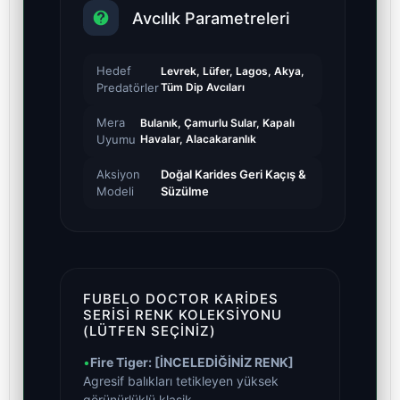
Avcılık Parametreleri
Hedef
Levrek, Lüfer, Lagos, Akya,
Predatörler
Tüm Dip Avcıları
Mera
Bulanık, Çamurlu Sular, Kapalı
Uyumu
Havalar, Alacakaranlık
Aksiyon
Doğal Karides Geri Kaçış &
Modeli
Süzülme
FUBELO DOCTOR KARIDES
SERISI RENK KOLEKSIYONU
(LÜTFEN SEÇINIZ)
•
Fire Tiger: [İNCELEDİĞİNİZ RENK]
Agresif balıkları tetikleyen yüksek
görünürlüklü klasik.