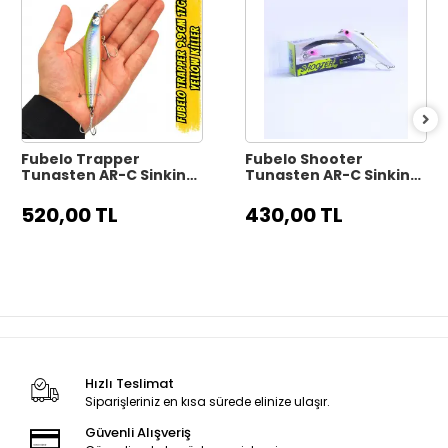
Fubelo Trapper
Fubelo Shooter
Tungsten AR-C Sinking
Tungsten AR-C Sinking
Maket Yem 9.9 cm 17 gr
Maket Yem 8 cm 10 gr -
- Yellow Killer
Mor Kafa
520,00 TL
430,00 TL
Hızlı Teslimat
Siparişleriniz en kısa sürede elinize ulaşır.
Güvenli Alışveriş