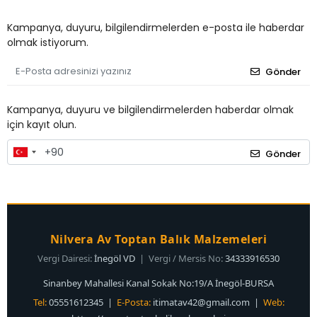
Kampanya, duyuru, bilgilendirmelerden e-posta ile haberdar
olmak istiyorum.
Gönder
Kampanya, duyuru ve bilgilendirmelerden haberdar olmak
için kayıt olun.
Gönder
Nilvera Av Toptan Balık Malzemeleri
Vergi Dairesi:
İnegöl VD
| Vergi / Mersis No:
34333916530
Sinanbey Mahallesi Kanal Sokak No:19/A İnegöl-BURSA
Tel:
05551612345 |
E-Posta:
itimatav42@gmail.com
|
Web: