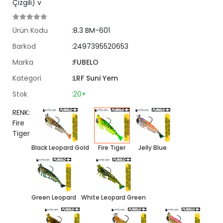
Çizgili) v
Ürün Kodu
:8.3 BM-601
Barkod
:2497395520653
Marka
:FUBELO
Kategori
:LRF Suni Yem
Stok
:20+
RENK:
Fire
Tiger
Black Leopard Gold
Fire Tiger
Jelly Blue
Green Leopard
White Leopard Green