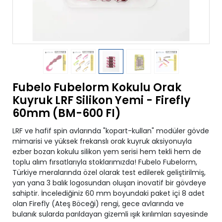
Fubelo Fubelorm Kokulu Orak
Kuyruk LRF Silikon Yemi - Firefly
60mm (BM-600 FI)
LRF ve hafif spin avlarında "kopart-kullan" modüler gövde
mimarisi ve yüksek frekanslı orak kuyruk aksiyonuyla
ezber bozan kokulu silikon yem serisi hem tekli hem de
toplu alım fırsatlarıyla stoklarımızda! Fubelo Fubelorm,
Türkiye meralarında özel olarak test edilerek geliştirilmiş,
yan yana 3 balık logosundan oluşan inovatif bir gövdeye
sahiptir. İncelediğiniz 60 mm boyundaki paket içi 8 adet
olan Firefly (Ateş Böceği) rengi, gece avlarında ve
bulanık sularda parıldayan gizemli ışık kırılımları sayesinde