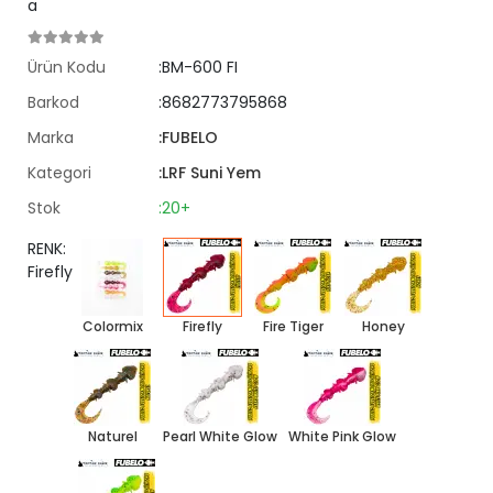
a
Ürün Kodu
:BM-600 FI
Barkod
:8682773795868
Marka
:FUBELO
Kategori
:LRF Suni Yem
Stok
:20+
RENK:
Firefly
Colormix
Firefly
Fire Tiger
Honey
Naturel
Pearl White Glow
White Pink Glow