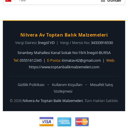
Gönder
Nilvera Av Toptan Balık Malzemeleri
Vergi Dairesi:
İnegöl VD
| Vergi / Mersis No:
34333916530
Sinanbey Mahallesi Kanal Sokak No:19/A İnegöl-BURSA
Tel:
05551612345 |
E-Posta:
itimatav42@gmail.com
|
Web:
https://www.toptanbalikmalzemeleri.com
Gizlilik Politikası
•
Kullanım Koşulları
•
Mesafeli Satış
Sözleşmesi
© 2026
Nilvera Av Toptan Balık Malzemeleri
. Tüm Hakları Saklıdır.