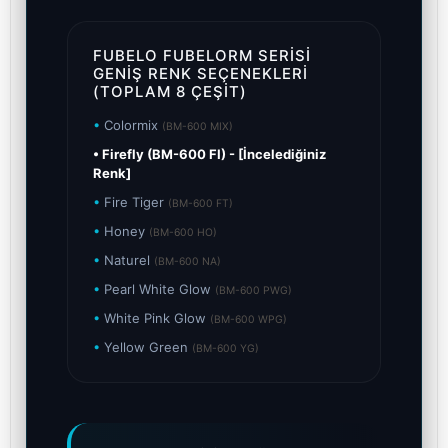
FUBELO FUBELORM SERISI
GENIŞ RENK SEÇENEKLERI
(TOPLAM 8 ÇEŞIT)
•
Colormix
(BM-600 MIX)
• Firefly (BM-600 FI) - [İncelediğiniz
Renk]
•
Fire Tiger
(BM-600 FT)
•
Honey
(BM-600 HO)
•
Naturel
(BM-600 NA)
•
Pearl White Glow
(BM-600 PWG)
•
White Pink Glow
(BM-600 WPG)
•
Yellow Green
(BM-600 YG)