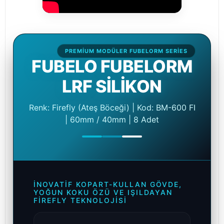
PREMIUM MODÜLER FUBELORM SERIES
FUBELO FUBELORM
LRF SİLİKON
Renk: Firefly (Ateş Böceği) | Kod: BM-600 FI
| 60mm / 40mm | 8 Adet
İNOVATIF KOPART-KULLAN GÖVDE,
YOĞUN KOKU ÖZÜ VE IŞILDAYAN
FIREFLY TEKNOLOJISI