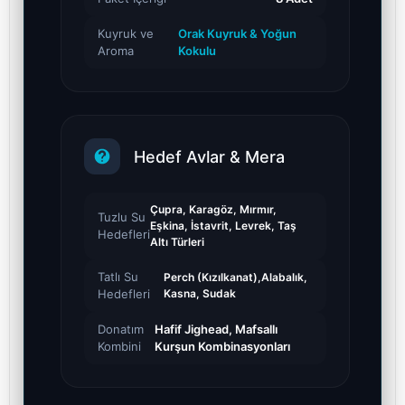
Kuyruk ve
Orak Kuyruk & Yoğun
Aroma
Kokulu
Hedef Avlar & Mera
Çupra, Karagöz, Mırmır,
Tuzlu Su
Eşkina, İstavrit, Levrek, Taş
Hedefleri
Altı Türleri
Tatlı Su
Perch (Kızılkanat),Alabalık,
Hedefleri
Kasna, Sudak
Donatım
Hafif Jighead, Mafsallı
Kombini
Kurşun Kombinasyonları