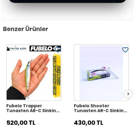
Benzer Ürünler
Fubelo Trapper
Fubelo Shooter
Tungsten AR-C Sinking
Tungsten AR-C Sinking
Maket Yem 9.9 cm 17 gr
Maket Yem 8 cm 10 gr -
- Yellow Killer
Mor Kafa
520,00 TL
430,00 TL