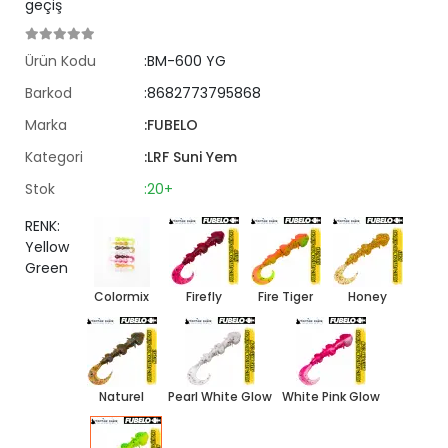
geçiş
Ürün Kodu
:BM-600 YG
Barkod
:8682773795868
Marka
:FUBELO
Kategori
:LRF Suni Yem
Stok
:20+
RENK:
Yellow
Green
Colormix
Firefly
Fire Tiger
Honey
Naturel
Pearl White Glow
White Pink Glow