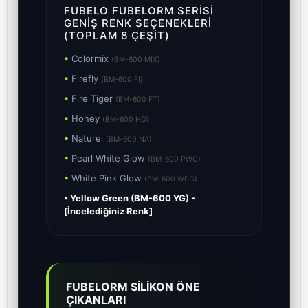
FUBELO FUBELORM SERISI
GENIŞ RENK SEÇENEKLERI
(TOPLAM 8 ÇEŞIT)
•
Colormix
(BM-600 MIX)
•
Firefly
(BM-600 FI)
•
Fire Tiger
(BM-600 FT)
•
Honey
(BM-600 HO)
•
Naturel
(BM-600 NA)
•
Pearl White Glow
(BM-600 PWG)
•
White Pink Glow
(BM-600 WPG)
• Yellow Green (BM-600 YG) -
[İncelediğiniz Renk]
FUBELORM SİLİKON ÖNE
ÇIKANLARI