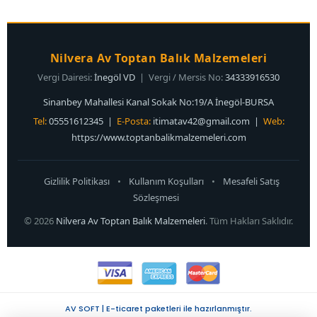
Nilvera Av Toptan Balık Malzemeleri
Vergi Dairesi:
İnegöl VD
| Vergi / Mersis No:
34333916530
Sinanbey Mahallesi Kanal Sokak No:19/A İnegöl-BURSA
Tel:
05551612345 |
E-Posta:
itimatav42@gmail.com
|
Web:
https://www.toptanbalikmalzemeleri.com
Gizlilik Politikası
•
Kullanım Koşulları
•
Mesafeli Satış
Sözleşmesi
© 2026
Nilvera Av Toptan Balık Malzemeleri
. Tüm Hakları Saklıdır.
AV SOFT | E-ticaret paketleri ile hazırlanmıştır.