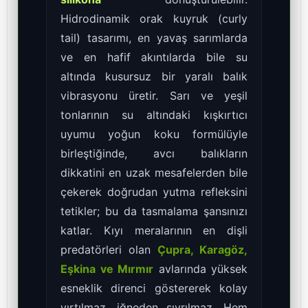
Hidrodinamik orak kuyruk (curly
tail) tasarımı, en yavaş sarımlarda
ve en hafif akıntılarda bile su
altında kusursuz bir yaralı balık
vibrasyonu üretir. Sarı ve yeşil
tonlarının su altındaki kışkırtıcı
uyumu yoğun koku formülüyle
birleştiğinde, avcı balıkların
dikkatini en uzak mesafelerden bile
çekerek doğrudan yutma refleksini
tetikler; bu da tasmalama şansınızı
katlar. Kıyı meralarının en dişli
predatörleri olan
Çupra, Karagöz,
Eşkina ve Mırmır
avlarında yüksek
esneklik direnci göstererek kolay
yırtılmaz, iğneden sıyrılmaz. Hem