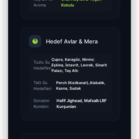
Aroma
Kokulu
Hedef Avlar & Mera
Çupra, Karagöz, Mırmır,
Tuzlu Su
Eşkina, İstavrit, Levrek, Sinarit
Hedefleri
Palazı, Taş Altı
Tatlı Su
Perch (Kızılkanat),Alabalık,
Hedefleri
Kasna, Sudak
Donatım
Hafif Jighead, Mafsallı LRF
Kombini
Kurşunları