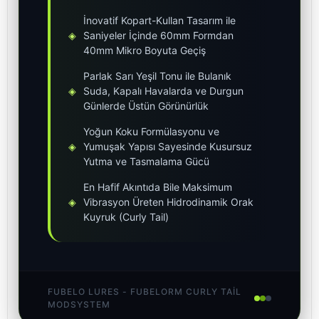
İnovatif Kopart-Kullan Tasarım ile
◈
Saniyeler İçinde 60mm Formdan
40mm Mikro Boyuta Geçiş
Parlak Sarı Yeşil Tonu ile Bulanık
◈
Suda, Kapalı Havalarda ve Durgun
Günlerde Üstün Görünürlük
Yoğun Koku Formülasyonu ve
◈
Yumuşak Yapısı Sayesinde Kusursuz
Yutma ve Tasmalama Gücü
En Hafif Akıntıda Bile Maksimum
◈
Vibrasyon Üreten Hidrodinamik Orak
Kuyruk (Curly Tail)
FUBELO LURES - FUBELORM CURLY TAIL
MODSYSTEM