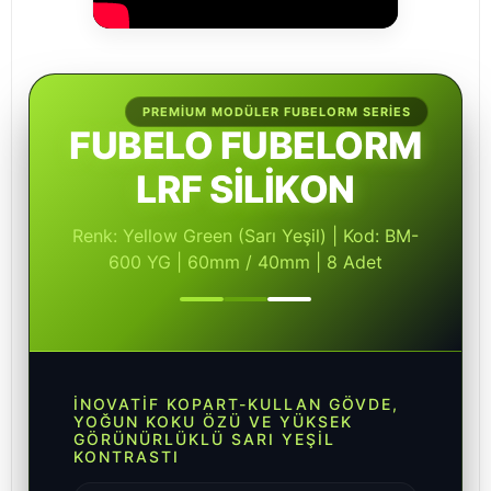
PREMIUM MODÜLER FUBELORM SERIES
FUBELO FUBELORM
LRF SİLİKON
Renk: Yellow Green (Sarı Yeşil) | Kod: BM-
600 YG | 60mm / 40mm | 8 Adet
İNOVATIF KOPART-KULLAN GÖVDE,
YOĞUN KOKU ÖZÜ VE YÜKSEK
GÖRÜNÜRLÜKLÜ SARI YEŞIL
KONTRASTI