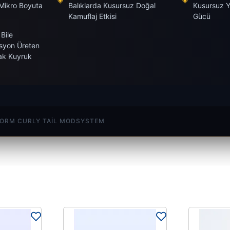
ikro Boyuta
Balıklarda Kusursuz Doğal
Kusursuz 
Kamuflaj Etkisi
Gücü
 Bile
syon Üreten
ak Kuyruk
LORM CURLY TAIL MODSYSTEM