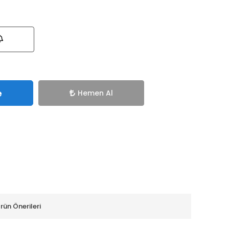
e
Hemen Al
rün Önerileri