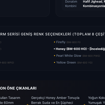
Donatım
Hafif Jighead, 
Kombini
Kombinasyonla
RM SERISI GENIŞ RENK SEÇENEKLERI (TOPLAM 8 ÇEŞI
•
Firefly
X)
(BM-600 FI)
• Honey (BM-600 HO) - [İncelediğ
T)
•
Pearl White Glow
(BM-600 PWG)
•
Yellow Green
M-600 WPG)
(BM-600 YG)
KON ÖNE ÇIKANLARI
Kullan Tasarım
Gerçekçi Honey Amber Tonuyla
Yoğun Kok
inde 60mm
Berrak Suda ve En Şüpheci
Yumuşak Y
◈
◈