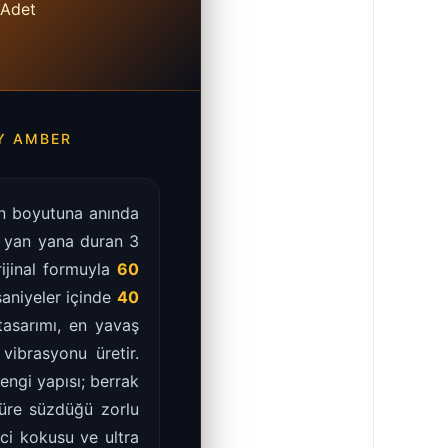
 Adet
Y AMBER
ğın boyutuna anında
, yan yana duran 3
rijinal formuyla
60
saniyeler içinde
40
tasarımı, en yavaş
 vibrasyonu üretir.
engi yapısı; berrak
süre süzdüğü zorlu
ci kokusu ve ultra