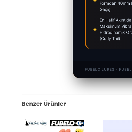
Formdan 40mm M
Geçiş
En Hafif Akıntıda
Maksimum Vibra
◈
Hidrodinamik Or
(Curly Tail)
FUBELO LURES - FUBE
Benzer Ürünler