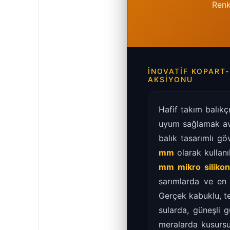
Renk
İNOVATIF KOPART
AKSIYONU
Hafif takım balıkç
uyum sağlamak av 
balık tasarımlı gö
mm
olarak kullanı
mm mikro siliko
sarımlarda ve en h
Gerçek kabuklu, te
sularda, güneşli 
meralarda kusursu