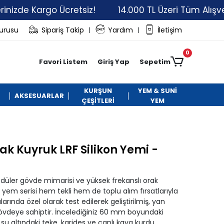
Kargo Ücretsiz!
14.000 TL Üzeri Tüm Alışverişlerin
vurusu
Sipariş Takip
Yardım
İletişim
|
|
0
Favori Listem
Giriş Yap
Sepetim
KURŞUN
YEM & SUNİ
AKSESUARLAR
ÇEŞİTLERİ
YEM
k Kuyruk LRF Silikon Yemi -
)
odüler gövde mimarisi ve yüksek frekanslı orak
 yem serisi hem tekli hem de toplu alım fırsatlarıyla
rında özel olarak test edilerek geliştirilmiş, yan
gövdeye sahiptir. İncelediğiniz 60 mm boyundaki
su altındaki teke, karides ve canlı kaya kurdu