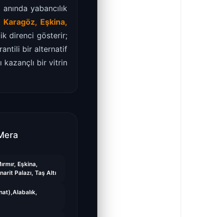
a anında yabancılık
 Karagöz, Eşkina,
k direnci gösterir;
tili bir alternatif
kazançlı bir vitrin
Mera
ırmır, Eşkina,
narit Palazı, Taş Altı
nat),Alabalık,