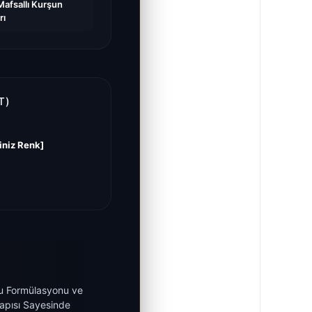
Mafsallı Kurşun
rı
T)
iniz Renk]
u Formülasyonu ve
apısı Sayesinde