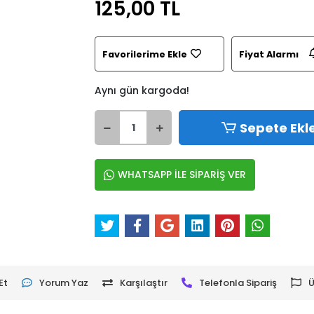
125,00 TL
Favorilerime Ekle
Fiyat Alarmı
Aynı gün kargoda!
Sepete Ekl
WHATSAPP İLE SİPARİŞ VER
Et
Yorum Yaz
Karşılaştır
Telefonla Sipariş
Ü