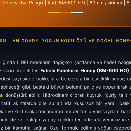
: Honey (Bal Rengi) | Kod: BM-600 HO | 60mm / 40mm | 8
-KULLAN GÖVDE, YOĞUN KOKU ÖZÜ VE DOĞAL HONE
ılığında (LRF) meraların değişken şartlarına ve hedef balı
skorunu belirler.
Fubelo Fubelorm Honey (BM-600 HO)
vdesi sayesinde balıkçılara benzersiz bir esneklik sunar; o
labileceği gibi, baştaki büyük bölümü pıt diye koparılarak 
na
dönüştürülebilir. Hidrodinamik orak kuyruk (curly tail) 
afif akıntılarda bile su altında kusursuz bir yaralı balık
ke ve kurt renklerini andıran amber tonlu yarı saydam bal r
günlerde ve balığın yapay renklerden ürkerek yemi uzun 
z bir kamuflaj sağlar. Özel formüle edilmiş yoğun cezbedi