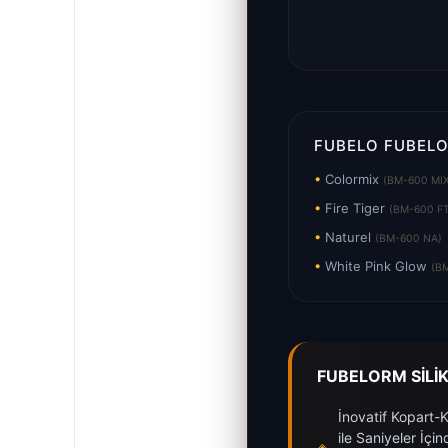
FUBELO FUBELO
•
Colormix
(BM-600 MI
•
Fire Tiger
(BM-600 F
•
Naturel
(BM-600 NA)
•
White Pink Glow
(B
FUBELORM SİLİ
İnovatif Kopart-
ile Saniyeler İç
◈