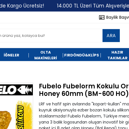
o Ücretsiz!
14.000 TL Üzeri Tüm Alışverişlerinizde 
Bayilik Baş
ARA
OLTA
HAZIR
İĞNELER
FIRDÖNDÜ&KLİPS
MAKİNELERİ
TAKIMLAR
Fubelo Fubelorm Kokulu Ora
Honey 60mm (BM-600 HO
LRF ve hafif spin avlarında "kopart-kullan" m
kuyruk aksiyonuyla ezber bozan kokulu silikon
stoklarımızda! Fubelo Fubelorm, Türkiye merala
yana 3 balık logosundan oluşan inovatif bir 
paket içi 8 adet olan Honey (Bal Rengi) tonu, 