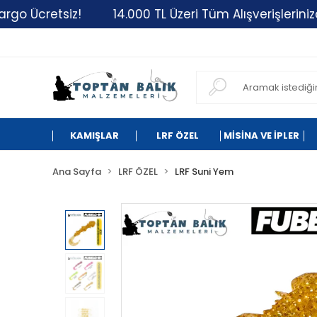
etsiz!
14.000 TL Üzeri Tüm Alışverişlerinizde Karg
KAMIŞLAR
LRF ÖZEL
MİSİNA VE İPLER
Ana Sayfa
LRF ÖZEL
LRF Suni Yem