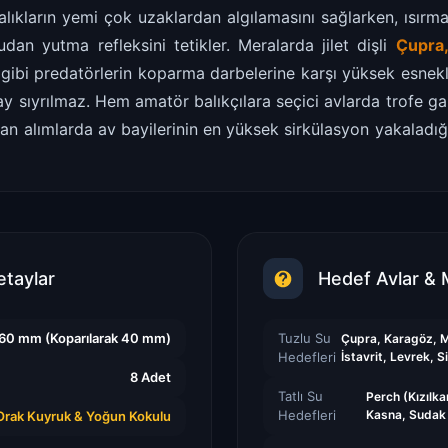
lıkların yemi çok uzaklardan algılamasını sağlarken, ısırm
an yutma refleksini tetikler. Meralarda jilet dişli
Çupra,
gibi predatörlerin koparma darbelerine karşı yüksek esnekli
y sıyrılmaz. Hem amatör balıkçılara seçici avlarda trofe garan
n alımlarda av bayilerinin en yüksek sirkülasyon yakaladığı 
etaylar
Hedef Avlar & 
60 mm (Koparılarak 40 mm)
Tuzlu Su
Çupra, Karagöz, M
Hedefleri
İstavrit, Levrek, Si
8 Adet
Tatlı Su
Perch (Kızılka
Hedefleri
Kasna, Sudak
Orak Kuyruk & Yoğun Kokulu