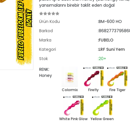
yansımalarını birebir taklit eden doğal
Ürün Kodu
:BM-600 HO
Barkod
:868277379586
Marka
:FUBELO
Kategori
:LRF Suni Yem
Stok
:20+
RENK:
Honey
Colormix
Firefly
Fire Tiger
White Pink Glow
Yellow Green