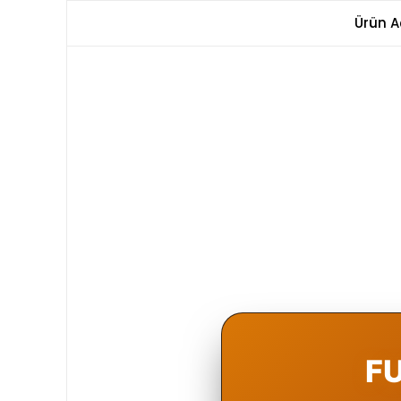
Ürün A
FU