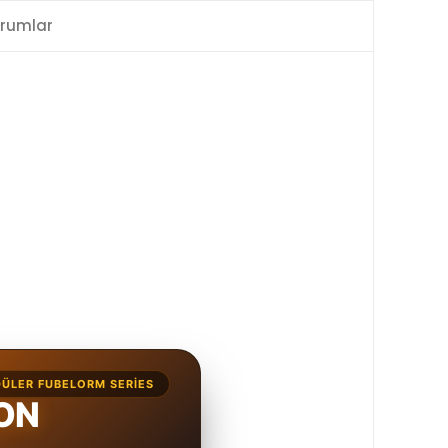
rumlar
ÜLER FUBELORM SERIES
KON