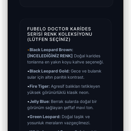
FUBELO DOCTOR KARIDES
SERISI RENK KOLEKSIYONU
(LÜTFEN SEÇINIZ)
•
Black Leopard Brown:
[İNCELEDİĞİNİZ RENK]
Doğal karides
tonlarına en yakın koyu kahve seçeneği.
•
Black Leopard Gold:
Gece ve bulanık
sular için altın parıltılı kontrast.
•
Fire Tiger:
Agresif balıkları tetikleyen
yüksek görünürlüklü klasik neon.
•
Jelly Blue:
Berrak sularda doğal bir
görünüm sağlayan şeffaf mavi ton.
•
Green Leopard:
Doğal taşlık ve
yosunluk meraların vazgeçilmezi.