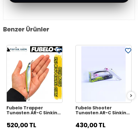
Benzer Ürünler
Fubelo Trapper
Fubelo Shooter
Tungsten AR-C Sinking
Tungsten AR-C Sinking
Maket Yem 9.9 cm 17 gr
Maket Yem 8 cm 10 gr -
- Yellow Killer
Mor Kafa
520,00 TL
430,00 TL