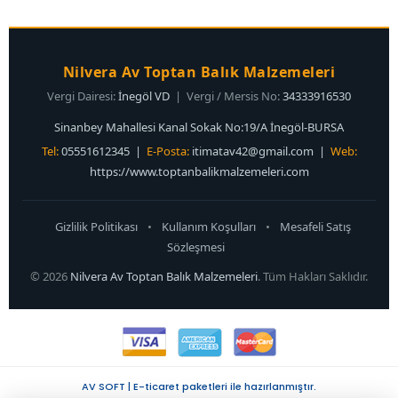
Nilvera Av Toptan Balık Malzemeleri
Vergi Dairesi:
İnegöl VD
| Vergi / Mersis No:
34333916530
Sinanbey Mahallesi Kanal Sokak No:19/A İnegöl-BURSA
Tel:
05551612345 |
E-Posta:
itimatav42@gmail.com
|
Web:
https://www.toptanbalikmalzemeleri.com
Gizlilik Politikası
•
Kullanım Koşulları
•
Mesafeli Satış
Sözleşmesi
© 2026
Nilvera Av Toptan Balık Malzemeleri
. Tüm Hakları Saklıdır.
AV SOFT | E-ticaret paketleri ile hazırlanmıştır.