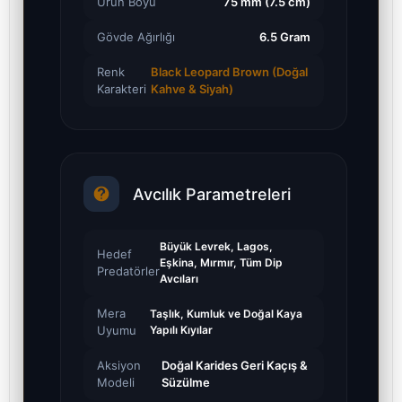
Ürün Boyu
75 mm (7.5 cm)
Gövde Ağırlığı
6.5 Gram
Renk
Black Leopard Brown (Doğal
Karakteri
Kahve & Siyah)
Avcılık Parametreleri
Büyük Levrek, Lagos,
Hedef
Eşkina, Mırmır, Tüm Dip
Predatörler
Avcıları
Mera
Taşlık, Kumluk ve Doğal Kaya
Uyumu
Yapılı Kıyılar
Aksiyon
Doğal Karides Geri Kaçış &
Modeli
Süzülme