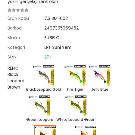
yakın gerçekçi renk olan
Ürün Kodu
:7.3 BM-602
Barkod
:2497395969452
Marka
:FUBELO
Kategori
:LRF Suni Yem
Stok
:20+
RENK:
Black
Leopard
Brown
Black Leopard Gold
Fire Tiger
Jelly Blue
Green Leopard
White Leopard Green