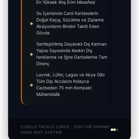
En Yüksek Atış Erim Mesafesi
Su İçerisinde Canlı Karideslerin
Doğal Kaçış, Süzülme ve Zıplama
◈
Aksiyonlarını Birebir Taklit Eden
Gövde
Sertleştirilmiş Dayanıklı Dış Katman
Yapısı Sayesinde Keskin Diş
◈
Isırıklarına ve İğne Darbelerine Tam
Direnç
Levrek, Lüfer, Lagos ve Akya Gibi
Tüm Dip Avcılarını Kolayca
◈
Cezbeden 75 mm Kompakt
Mühendislik
FUBELO TACKLE LURES - DOCTOR SHRIMP
HARD BAIT SYSTEM