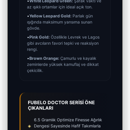
•
White Leopard Green:
Şafak vakti ve
az ışıklı ortamlar için ideal açık ton.
•
Yellow Leopard Gold:
Parlak gün
ışığında maksimum yansıma sunan
gövde.
•
Pink Gold:
Özellikle Levrek ve Lagos
gibi avcıların favori tepki ve reaksiyon
rengi.
•
Brown Orange:
Çamurlu ve kayalık
zeminlerde yüksek kamuflaj ve dikkat
çekicilik.
FUBELO DOCTOR SERİSİ ÖNE
ÇIKANLARI
6.5 Gramlık Optimize Finesse Ağırlık
◈
Dengesi Sayesinde Hafif Takımlarla