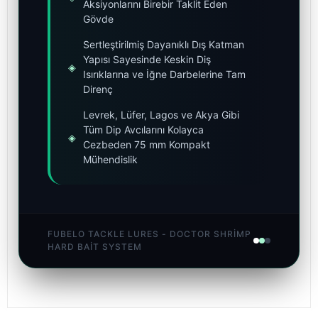
Aksiyonlarını Birebir Taklit Eden
Gövde
Sertleştirilmiş Dayanıklı Dış Katman
Yapısı Sayesinde Keskin Diş
◈
Isırıklarına ve İğne Darbelerine Tam
Direnç
Levrek, Lüfer, Lagos ve Akya Gibi
Tüm Dip Avcılarını Kolayca
◈
Cezbeden 75 mm Kompakt
Mühendislik
FUBELO TACKLE LURES - DOCTOR SHRIMP
HARD BAIT SYSTEM