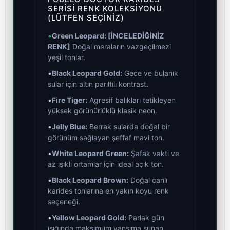
SERISI RENK KOLEKSIYONU
(LÜTFEN SEÇINIZ)
•
Green Leopard: [İNCELEDİĞİNİZ
RENK]
Doğal meraların vazgeçilmezi
yeşil tonlar.
•
Black Leopard Gold:
Gece ve bulanık
sular için altın parıltılı kontrast.
•
Fire Tiger:
Agresif balıkları tetikleyen
yüksek görünürlüklü klasik neon.
•
Jelly Blue:
Berrak sularda doğal bir
görünüm sağlayan şeffaf mavi ton.
•
White Leopard Green:
Şafak vakti ve
az ışıklı ortamlar için ideal açık ton.
•
Black Leopard Brown:
Doğal canlı
karides tonlarına en yakın koyu renk
seçeneği.
•
Yellow Leopard Gold:
Parlak gün
ışığında maksimum yansıma sunan