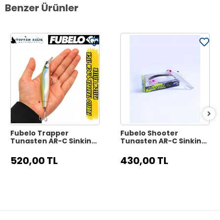
Benzer Ürünler
Fubelo Trapper
Fubelo Shooter
Tungsten AR-C Sinking
Tungsten AR-C Sinking
Maket Yem 9.9 cm 17 gr
Maket Yem 8 cm 10 gr -
- Yellow Killer
Mor Kafa
520,00 TL
430,00 TL