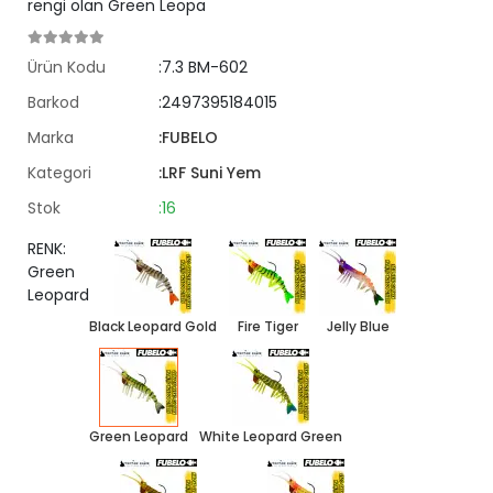
rengi olan Green Leopa
Ürün Kodu
:7.3 BM-602
Barkod
:2497395184015
Marka
:FUBELO
Kategori
:LRF Suni Yem
Stok
:16
RENK:
Green
Leopard
Black Leopard Gold
Fire Tiger
Jelly Blue
Green Leopard
White Leopard Green