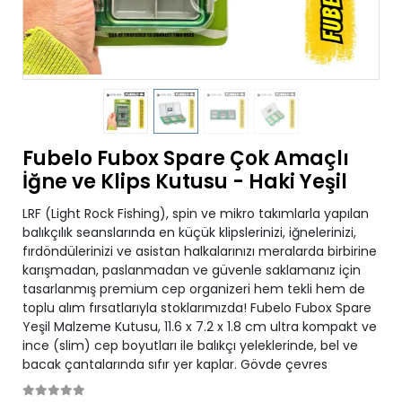
Fubelo Fubox Spare Çok Amaçlı
İğne ve Klips Kutusu - Haki Yeşil
LRF (Light Rock Fishing), spin ve mikro takımlarla yapılan
balıkçılık seanslarında en küçük klipslerinizi, iğnelerinizi,
fırdöndülerinizi ve asistan halkalarınızı meralarda birbirine
karışmadan, paslanmadan ve güvenle saklamanız için
tasarlanmış premium cep organizeri hem tekli hem de
toplu alım fırsatlarıyla stoklarımızda! Fubelo Fubox Spare
Yeşil Malzeme Kutusu, 11.6 x 7.2 x 1.8 cm ultra kompakt ve
ince (slim) cep boyutları ile balıkçı yeleklerinde, bel ve
bacak çantalarında sıfır yer kaplar. Gövde çevres