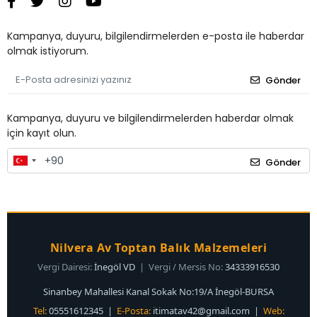
Kampanya, duyuru, bilgilendirmelerden e-posta ile haberdar
olmak istiyorum.
Gönder
Kampanya, duyuru ve bilgilendirmelerden haberdar olmak
için kayıt olun.
Gönder
Nilvera Av Toptan Balık Malzemeleri
Vergi Dairesi:
İnegöl VD
| Vergi / Mersis No:
34333916530
Sinanbey Mahallesi Kanal Sokak No:19/A İnegöl-BURSA
Tel:
05551612345 |
E-Posta:
itimatav42@gmail.com
|
Web: