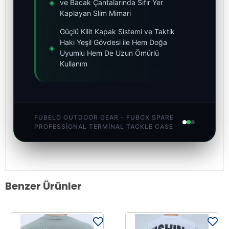
◈
ve Bacak Çantalarında Sıfır Yer
Kaplayan Slim Mimari
Güçlü Kilit Kapak Sistemi ve Taktik
Haki Yeşil Gövdesi ile Hem Doğa
◈
Uyumlu Hem De Uzun Ömürlü
Kullanım
FUBELO OUTDOOR GEAR - FUBOX SPARE
PROFESSIONAL TERMINAL TACKLE CASE
Benzer Ürünler