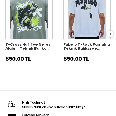
T-Cross Hafif ve Nefes
Fubelo T-Rock Pamuklu
Alabilir Teknik Balıkçı
Teknik Balıkçı ve
Tişörtü - Gri
Outdoor Tişörtü -
Beyaz
850,00 TL
850,00 TL
Hızlı Teslimat
Siparişleriniz en kısa sürede elinize ulaşır.
Güvenli Alışveriş