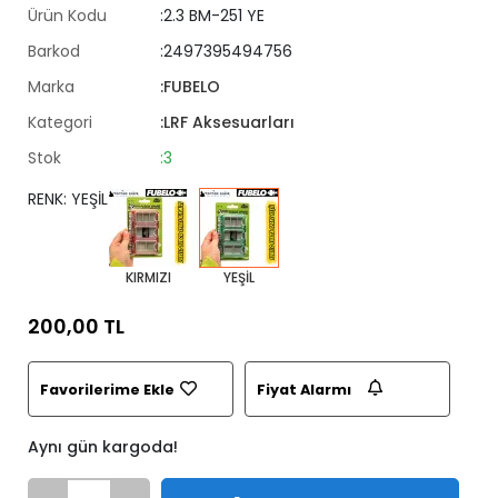
Ürün Kodu
:2.3 BM-251 YE
Barkod
:2497395494756
Marka
:FUBELO
Kategori
:LRF Aksesuarları
Stok
:3
RENK: YEŞİL
KIRMIZI
YEŞİL
200,00 TL
Favorilerime Ekle
Fiyat Alarmı
Aynı gün kargoda!