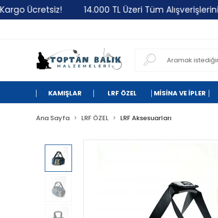
retsiz!
14.000 TL Üzeri Tüm Alışverişlerinizde Kar
KAMIŞLAR
LRF ÖZEL
MİSİNA VE İPLER
Ana Sayfa
LRF ÖZEL
LRF Aksesuarları