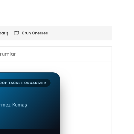
pariş
Ürün Önerileri
rumlar
OOF TACKLE ORGANIZER
çirmez Kumaş