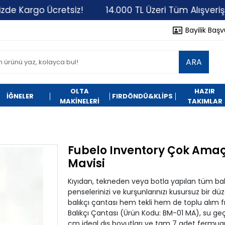
go Ücretsiz!
14.000 TL Üzeri Tüm Alışverişlerinizd
Bayilik Baş
ARA
OLTA
HAZIR
İĞNELER
FIRDÖNDÜ&KLİPS
MAKİNELERİ
TAKIMLAR
Fubelo Inventory Çok Amaçl
Mavisi
Kıyıdan, tekneden veya botla yapılan tüm balık
penselerinizi ve kurşunlarınızı kusursuz bir d
balıkçı çantası hem tekli hem de toplu alım fı
Balıkçı Çantası (Ürün Kodu: BM-01 MA), su geç
cm ideal dış boyutları ve tam 7 adet fermuarl