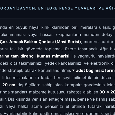
 ORGANIZASYON, ENTEGRE PENSE YUVALARI VE AĞI
ında en büyük hayal kırıklıklarından biri, meralara ulaşıld
ulunamaması veya hassas ekipmanların nemden dolayı z
Çok Amaçlı Balıkçı Çantası (Mavi Serisi)
, modern outdoor 
arını tek bir gövdede toplamak üzere tasarlandı. Ağır hi
larına tam dirençli kumaş mimarisi
ile yağmurlu havalard
deki olta takımlarınızı, yedek kancalarınızı ve elektronik ci
nde stratejik olarak konumlandırılmış
7 adet bağımsız ferm
n lider misinalarınıza kadar her şeyi milimetrik bir düzen 
x 20 cm
dış ölçülere sahip olan kompakt gövdesinin için
rında standart malzeme kutusunu rahatça alabilen
30 x 20
alır. Dış kısımda yer alan entegre maşa, pense ve kamış sab
nızı veya halka açma pensenizi el altında tutarak hare
. Ayarlanabilir kalın pedli omuz askısı ve ergonomik sırt d