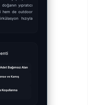
 doğanın yıpratıcı
ihi hem de outdoor
rkülasyon hızıyla
enti
 Adet Bağımsız Alan
ense ve Kamış
 Koşullarına