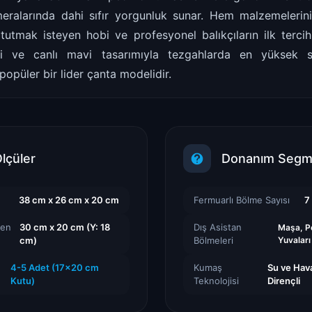
eralarında dahi sıfır yorgunluk sunar. Hem malzemelerini
 tutmak isteyen hobi ve profesyonel balıkçıların ilk terc
tesi ve canlı mavi tasarımıyla tezgahlarda en yüksek si
popüler bir lider çanta modelidir.
Ölçüler
Donanım Segm
38 cm x 26 cm x 20 cm
Fermuarlı Bölme Sayısı
7
ten
30 cm x 20 cm (Y: 18
Dış Asistan
Maşa, P
cm)
Bölmeleri
Yuvaları
4-5 Adet (17x20 cm
Kumaş
Su ve Hava
Kutu)
Teknolojisi
Dirençli