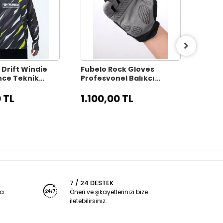
 Drift Windie
Fubelo Rock Gloves
Fubel
ce Teknik
Profesyonel Balıkçı
UV400
 Bisiklet
Eldiveni - L Beden
Güne
iyah (2XL
 TL
1.100,00 TL
1.60
7 / 24 DESTEK
ya
Öneri ve şikayetlerinizi bize
iletebilirsiniz.