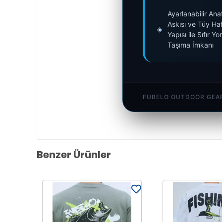
Ayarlanabilir A
Askısı ve Tüy Haf
◈
Yapısı ile Sıfır Y
Taşıma İmkanı
FUBELO OUTDOOR GEAR
Benzer Ürünler