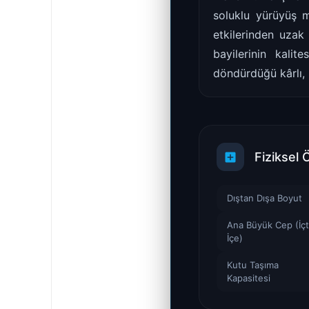
soluklu yürüyüş m
etkilerinden uzak
bayilerinin kali
döndürdüğü kârlı, 
Fiziksel 
Dıştan Dışa Boyut
Ana Büyük Cep (İç
İçe)
Kutu Taşıma
Kapasitesi