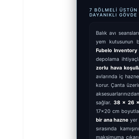
7 BÖLMELI ÜSTÜN
DAYANIKLI GÖVDE
Balık avı seanslar
yem kutusunun b
Fubelo Inventory 
depolama ihtiyaçl
zorlu hava koşul
avlarında iç hazne
korur. Çanta üzeri
aksesuarlarınızda
sağlar.
38 x 26 
17x20 cm boyutla
bir ana hazne
yer 
sırasında kamışı
maksimuma çıkarır