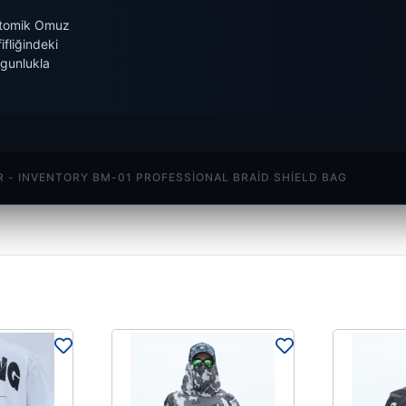
natomik Omuz
ifliğindeki
orgunlukla
 - INVENTORY BM-01 PROFESSIONAL BRAID SHIELD BAG