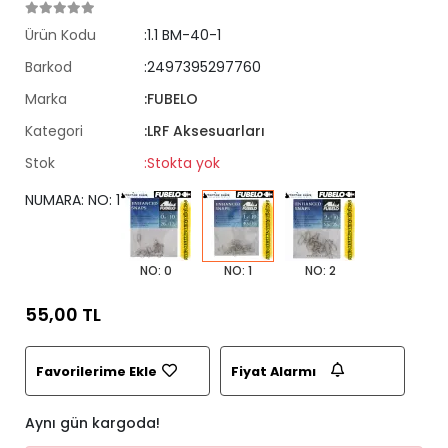
Ürün Kodu
:1.1 BM-40-1
Barkod
:2497395297760
Marka
:FUBELO
Kategori
:LRF Aksesuarları
Stok
:Stokta yok
NUMARA: NO: 1
NO: 0
NO: 1
NO: 2
55,00 TL
Favorilerime Ekle
Fiyat Alarmı
Aynı gün kargoda!