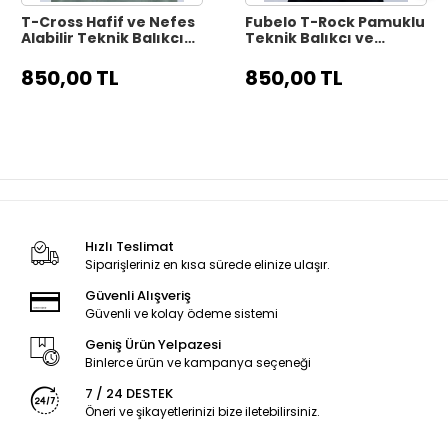
T-Cross Hafif ve Nefes
Fubelo T-Rock Pamuklu
Alabilir Teknik Balıkçı
Teknik Balıkçı ve
Tişörtü - Gri
Outdoor Tişörtü -
Beyaz
850,00 TL
850,00 TL
Hızlı Teslimat
Siparişleriniz en kısa sürede elinize ulaşır.
Güvenli Alışveriş
Güvenli ve kolay ödeme sistemi
Geniş Ürün Yelpazesi
Binlerce ürün ve kampanya seçeneği
7 / 24 DESTEK
Öneri ve şikayetlerinizi bize iletebilirsiniz.