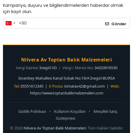
Kampanya, duyuru ve bilgilendirmelerden haberdar olmak
için kayıt olun.
Gönder
Nilvera Av Toptan Balık Malzemeleri
Vergi Dairesi:
İnegöl VD
| Vergi / Mersis No:
34333916530
Sinanbey Mahallesi Kanal Sokak No:19/A İnegöl-BURSA
Tel:
05551612345 |
E-Posta:
itimatav42@gmail.com
|
Web:
https://www.toptanbalikmalzemeleri.com
Gizlilik Politikası
•
Kullanım Koşulları
•
Mesafeli Satış
Sözleşmesi
© 2026
Nilvera Av Toptan Balık Malzemeleri
. Tüm Hakları Saklıdır.