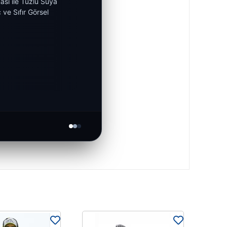
ası ile Tuzlu Suya
ve Sıfır Görsel