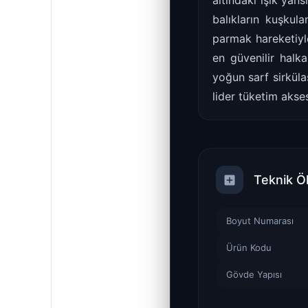
altındaki ışık yan
balıkların kuşkul
parmak hareketiyl
en güvenilir halk
yoğun sarf sirküla
lider tüketim akses
Teknik Ö
Boyut Numarası
Ürün Kodu
Gövde Yapısı