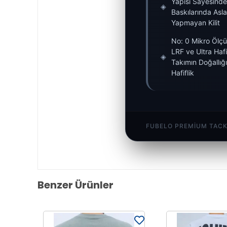
Yapısı Sayesinde
◈
Baskılarında Asl
Yapmayan Kilit
No: 0 Mikro Ölçü
LRF ve Ultra Hafi
◈
Takımın Doğallı
Hafiflik
FUBELO PREMIUM TACKL
Benzer Ürünler