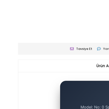
Tavsiye Et
Yor
Ürün A
Model: No: 0 S