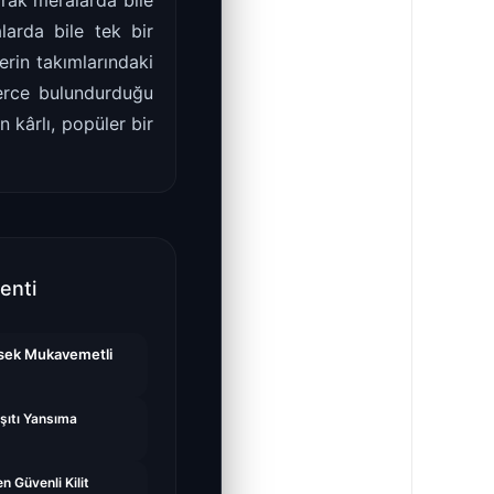
rrak meralarda bile
larda bile tek bir
rin takımlarındaki
lerce bulundurduğu
 kârlı, popüler bir
enti
sek Mukavemetli
şıtı Yansıma
n Güvenli Kilit