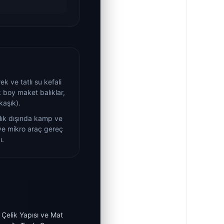
ek ve tatlı su kefali
k boy maket balıklar,
kaşık).
lık dışında kamp ve
ve mikro araç gereç
ı.
Çelik Yapısı ve Mat