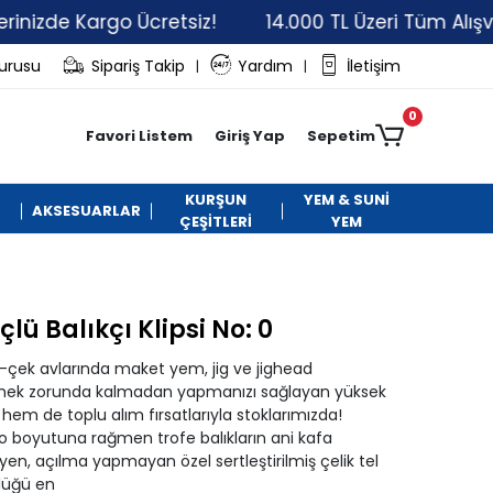
 Kargo Ücretsiz!
14.000 TL Üzeri Tüm Alışverişlerin
vurusu
Sipariş Takip
Yardım
İletişim
|
|
0
Favori Listem
Giriş Yap
Sepetim
KURŞUN
YEM & SUNİ
AKSESUARLAR
ÇEŞİTLERİ
YEM
ü Balıkçı Klipsi No: 0
at-çek avlarında maket yem, jig ve jighead
lemek zorunda kalmadan yapmanızı sağlayan yüksek
em de toplu alım fırsatlarıyla stoklarımızda!
o boyutuna rağmen trofe balıkların ani kafa
en, açılma yapmayan özel sertleştirilmiş çelik tel
rlüğü en