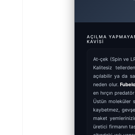
AÇILMA YAPMAYAN
KAVISI
At-çek (Spin ve LR
Kalitesiz tellerd
açılabilir ya da 
neden olur.
Fubelo
en hırçın predatör 
Üstün moleküler s
kaybetmez, gevşem
maket yemlerinizin
üretici firmanın t