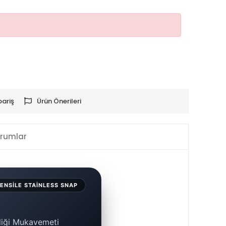
pariş
Ürün Önerileri
rumlar
TENSILE STAINLESS SNAP
liği Mukavemeti