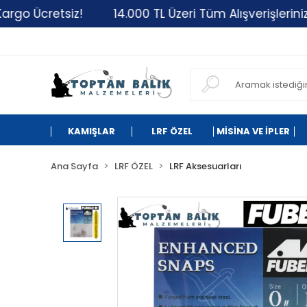
etsiz!
14.000 TL Üzeri Tüm Alışverişlerinizde Karg
KAMIŞLAR
LRF ÖZEL
MİSİNA VE İPLER
Ana Sayfa
LRF ÖZEL
LRF Aksesuarları