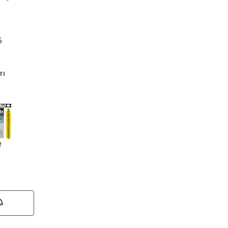
5
rı
2