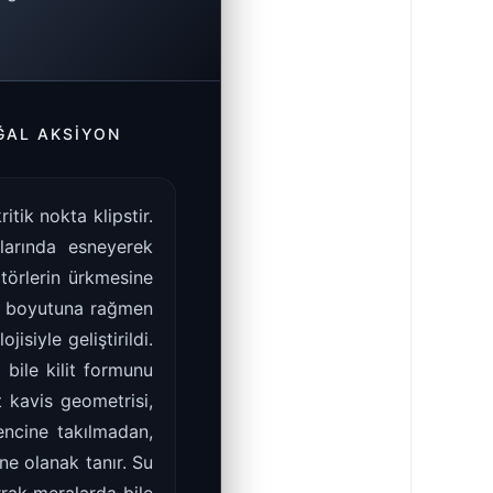
ĞAL AKSIYON
tik nokta klipstir.
şlarında esneyerek
törlerin ürkmesine
o boyutuna rağmen
isiyle geliştirildi.
bile kilit formunu
 kavis geometrisi,
rencine takılmadan,
ne olanak tanır. Su