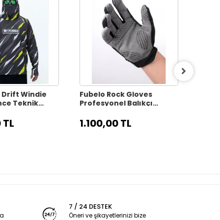
 Drift Windie
Fubelo Rock Gloves
Fubel
ce Teknik
Profesyonel Balıkçı
UV400
 Bisiklet
Eldiveni - L Beden
Güne
iyah (2XL
 TL
1.100,00 TL
1.60
7 / 24 DESTEK
ya
Öneri ve şikayetlerinizi bize