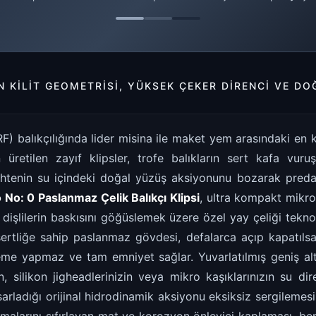
 KILIT GEOMETRISI, YÜKSEK ÇEKER DIRENCI VE DO
F) balıkçılığında lider misina ile maket yem arasındaki en kri
en üretilen zayıf klipsler, trofe balıkların sert kafa vuru
sahtenin su içindeki doğal yüzüş aksiyonunu bozarak preda
 No: 0 Paslanmaz Çelik Balıkçı Klipsi
, ultra kompakt mikr
dişlilerin baskısını göğüslemek üzere özel yay çeliği teknoloj
ertliğe sahip paslanmaz gövdesi, defalarca açıp kapatılsa 
e yapmaz ve tam emniyet sağlar. Yuvarlatılmış geniş alt
, silikon jigheadlerinizin veya mikro kaşıklarınızın su di
asarladığı orijinal hidrodinamik aksiyonu eksiksiz sergilemesi