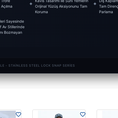
 Trofe
Kavis Tasarımı ile Suni Yemlerin
Dış Kaplam
◈
◈
a Açılma
Orijinal Yüzüş Aksiyonunu Tam
Tam Direnç 
Koruma
Parlama
leri Sayesinde
f Av Stillerinde
ğını Bozmayan
E - STAINLESS STEEL LOCK SNAP SERIES