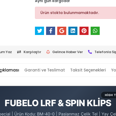
Aynı gün kargoda!
Ürün stokta bulunmamaktadır.
um Yaz
Karşılaştır
Gelince Haber Ver
Telefonla Si
çıklaması
Garanti ve Teslimat
Taksit Seçenekleri
Yo
HIGH 
FUBELO LRF & SPIN KLİPS
pecial | Ürün Kodu: BM-40-0 | Paslanmaz Çelik Tel | Yay Çe