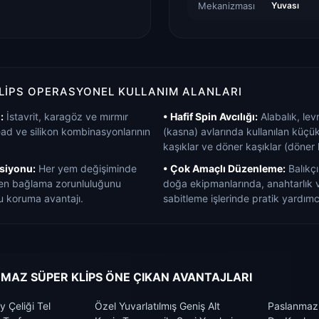
Mekanizması
Yuvası
KLIPS OPERASYONEL KULLANIM ALANLARI
:
İstavrit, karagöz ve mırmır
• Hafif Spin Avcılığı:
Alabalık, levr
ead ve silikon kombinasyonlarının
(kasna) avlarında kullanılan küçü
kaşıklar ve döner kaşıklar (döner 
ksiyonu:
Her yem değişiminde
• Çok Amaçlı Düzenleme:
Balıkçı
den bağlama zorunluluğunu
doğa ekipmanlarında, anahtarlık 
nu koruma avantajı.
sabitleme işlerinde pratik yardımc
MAZ SÜPER KLİPS ÖNE ÇIKAN AVANTAJLARI
y Çeliği Tel
Özel Yuvarlatılmış Geniş Alt
Paslanmaz 