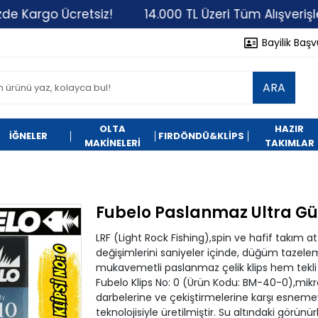
o Ücretsiz!
14.000 TL Üzeri Tüm Alışverişlerinizde
Bayilik Baş
ARA
OLTA
HAZIR
İĞNELER
FIRDÖNDÜ&KLİPS
MAKİNELERİ
TAKIMLAR
Fubelo Paslanmaz Ultra Güçl
LRF (Light Rock Fishing),spin ve hafif takım 
değişimlerini saniyeler içinde, düğüm taze
mukavemetli paslanmaz çelik klips hem tekli h
Fubelo Klips No: 0 (Ürün Kodu: BM-40-0),mikr
darbelerine ve çekiştirmelerine karşı esnemey
teknolojisiyle üretilmiştir. Su altındaki görünü