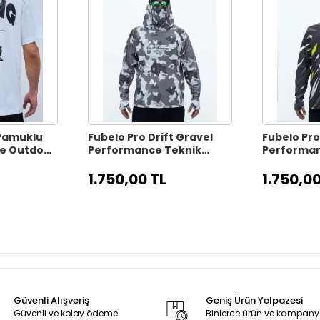
 Pamuklu
Fubelo Pro Drift Gravel
Fubelo Pro
ve Outdoor
Performance Teknik
Performan
Outdoor ve Bisiklet
Outdoor ve
Tişörtü - Gri (2XL Beden)
Tişörtü - S
1.750,00 TL
1.750,00
Beden)
Güvenli Alışveriş
Geniş Ürün Yelpazesi
Güvenli ve kolay ödeme
Binlerce ürün ve kampan