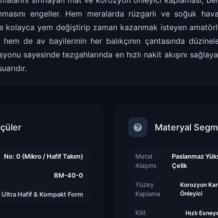
sımalarını sıfırlayan mat ve korozyon önleyici kaplaması, be
anmasını engeller. Hem meralarda rüzgarlı ve soğuk hava
e kolayca yem değiştirip zaman kazanmak isteyen amatörle
a hem de av bayilerinin her balıkçının çantasında düzine
syonu sayesinde tezgahlarında en hızlı nakit akışını sağlayan
uarıdır.
lçüler
Materyal Segm
No: 0 (Mikro / Hafif Takım)
Metal
Paslanmaz Yük
Alaşımı
Çelik
BM-40-0
Yüzey
Korozyon Kar
Kaplama
Önleyici
Ultra Hafif & Kompakt Form
Kilit
Hızlı Esneye