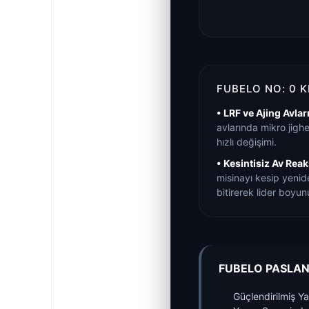
FUBELO NO: 0 
• LRF ve Ajing Avları
avlarında mikro jigh
hızlı değişimi.
• Kesintisiz Av Rea
misinayı kesip yeni
bitirerek lider boyu
FUBELO PASLAN
Güçlendirilmiş Ya