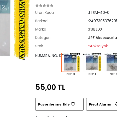
Ürün Kodu
:1.1 BM-40-0
Barkod
:249739537620
Marka
:FUBELO
Kategori
:LRF Aksesuarla
Stok
:Stokta yok
NUMARA: NO: 0
NO: 0
NO: 1
NO: 
55,00 TL
Favorilerime Ekle
Fiyat Alarmı