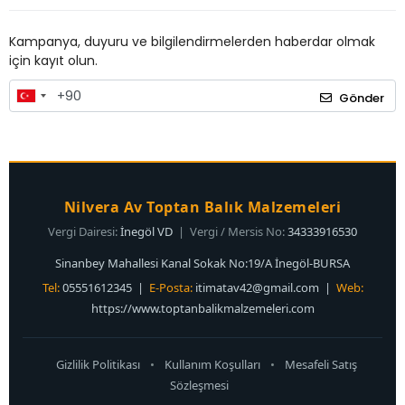
Kampanya, duyuru ve bilgilendirmelerden haberdar olmak
için kayıt olun.
Gönder
Nilvera Av Toptan Balık Malzemeleri
Vergi Dairesi:
İnegöl VD
| Vergi / Mersis No:
34333916530
Sinanbey Mahallesi Kanal Sokak No:19/A İnegöl-BURSA
Tel:
05551612345 |
E-Posta:
itimatav42@gmail.com
|
Web:
https://www.toptanbalikmalzemeleri.com
Gizlilik Politikası
•
Kullanım Koşulları
•
Mesafeli Satış
Sözleşmesi