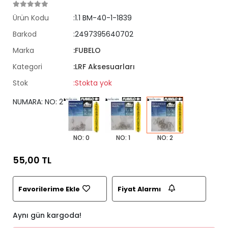
Ürün Kodu
:1.1 BM-40-1-1839
Barkod
:2497395640702
Marka
:FUBELO
Kategori
:LRF Aksesuarları
Stok
:Stokta yok
NUMARA: NO: 2
NO: 0
NO: 1
NO: 2
55,00 TL
Favorilerime Ekle
Fiyat Alarmı
Aynı gün kargoda!