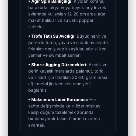
• Ağır Spin Balıkçılığı:
Kıyıdan kofana,
baraküda, akya veya büyük boy levrek
avlarında kullanılan 12-20 cm arası ağır
maket balıklar ve su üstü popper
sahteler.
• Trofe Tatlı Su Avcılığı:
Büyük nehir ve
göllerde turna, yayın ve sudak avlarında
fırlatılan geniş yapılı kaşıklar, ağır silikon
yemler ve swımbaıt serileri.
• Shore Jigging Düzenekleri:
Akıntılı ve
derin kayalık meralarda palamut, torik
ve sinarit için fırlatılan 30-80 gram arası
ağır metal jig yemlerin emniyetli
bağlantısı.
• Maksimum Lider Koruması:
Her
sahte değişiminde kalın lider misinayı
kesip düğüm tazelemek zorunda
bırakmayarak takım ömrünü uzatma
avantajı.