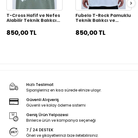
T-Cross Hafif ve Nefes
Fubelo T-Rock Pamuklu
Alabilir Teknik Balıkçı
Teknik Balıkçı ve
Tişörtü - Gri
Outdoor Tişörtü -
Beyaz
850,00 TL
850,00 TL
Hızlı Teslimat
Siparişleriniz en kısa sürede elinize ulaşır.
Güvenli Alışveriş
Güvenli ve kolay ödeme sistemi
Geniş Ürün Yelpazesi
Binlerce ürün ve kampanya seçeneği
7 / 24 DESTEK
Öneri ve şikayetlerinizi bize iletebilirsiniz.