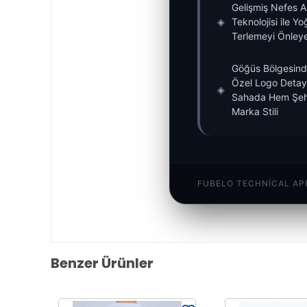
Gelişmiş Nefes A
◈
Teknolojisi ile Y
Terlemeyi Önleye
Göğüs Bölgesind
Özel Logo Detayı
◈
Sahada Hem Şeh
Marka Stili
FUBELO TECHNICAL AP
Benzer Ürünler