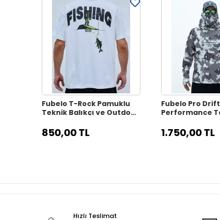
Fubelo T-Rock Pamuklu
Fubelo Pro Drif
Teknik Balıkçı ve Outdoor
Performance T
Tişörtü - Beyaz
Outdoor ve Bisi
Tişörtü - Gri (
850,00 TL
1.750,00 TL
Hızlı Teslimat