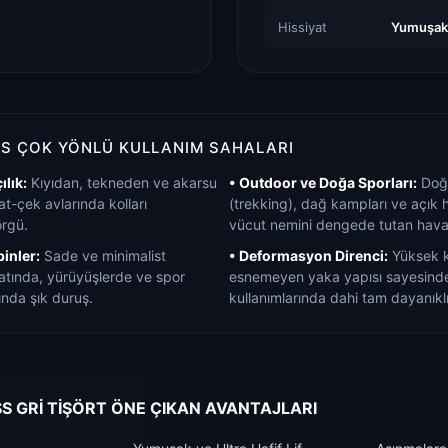
Hissiyat
Yumuşak 
S ÇOK YÖNLÜ KULLANIM SAHALARI
ılık:
Kıyıdan, tekneden ve akarsu
• Outdoor ve Doğa Sporları:
Doğa
at-çek avlarında kolları
(trekking), dağ kampları ve açık 
örgü.
vücut nemini dengede tutan hava
inler:
Sade ve minimalist
• Deformasyon Direnci:
Yüksek ka
yatında, yürüyüşlerde ve spor
esnemeyen yaka yapısı sayesinde
nda şık duruş.
kullanımlarında dahi tam dayanıklı
S GRİ TİŞÖRT ÖNE ÇIKAN AVANTAJLARI