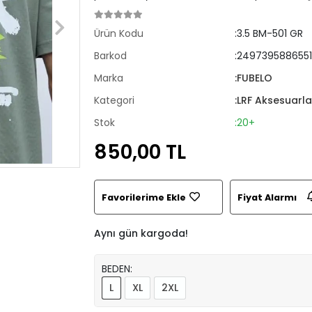
Ürün Kodu
:3.5 BM-501 GR
Barkod
:2497395886551
Marka
:FUBELO
Kategori
:LRF Aksesuarla
Stok
:20+
850,00 TL
Favorilerime Ekle
Fiyat Alarmı
Aynı gün kargoda!
BEDEN:
L
XL
2XL