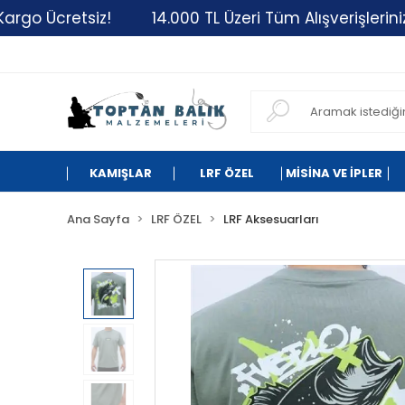
retsiz!
14.000 TL Üzeri Tüm Alışverişlerinizde Kar
KAMIŞLAR
LRF ÖZEL
MİSİNA VE İPLER
Ana Sayfa
LRF ÖZEL
LRF Aksesuarları