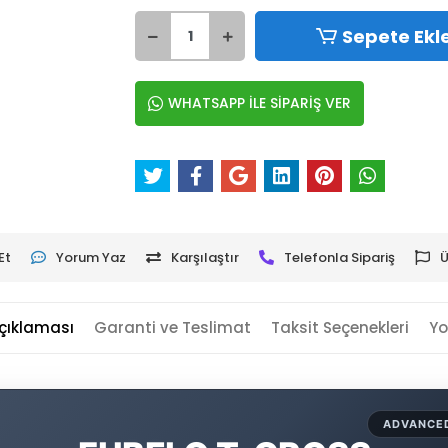
Sepete Ekl
WHATSAPP İLE SİPARİŞ VER
Et
Yorum Yaz
Karşılaştır
Telefonla Sipariş
Ü
çıklaması
Garanti ve Teslimat
Taksit Seçenekleri
Yo
ADVANCED