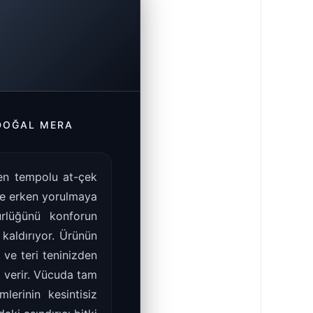
 DOĞAL MERA
len tempolu at-çek
 ve erken yorulmaya
rlüğünü konforun
kaldırıyor. Ürünün
 ve teri teninizden
i verir. Vücuda tam
erinin kesintisiz