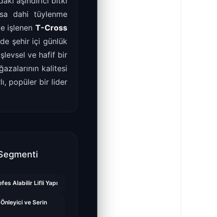
aki aşındırıcı bitki
nsa dahi tüylenme
le işlenen
T-Cross
de şehir içi günlük
levsel ve hafif bir
zalarının kalitesi
, popüler bir lider
Segmenti
fes Alabilir Lifli Yapı
Önleyici ve Serin