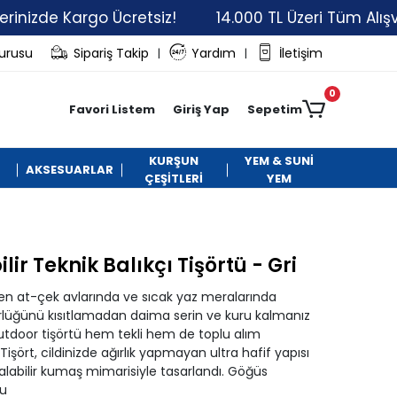
 Kargo Ücretsiz!
14.000 TL Üzeri Tüm Alışverişleri
vurusu
Sipariş Takip
Yardım
İletişim
|
|
0
Favori Listem
Giriş Yap
Sepetim
KURŞUN
YEM & SUNİ
AKSESUARLAR
ÇEŞİTLERİ
YEM
lir Teknik Balıkçı Tişörtü - Gri
ren at-çek avlarında ve sıcak yaz meralarında
ürlüğünü kısıtlamadan daima serin ve kuru kalmanız
 outdoor tişörtü hem tekli hem de toplu alım
Tişört, cildinizde ağırlık yapmayan ultra hafif yapısı
labilir kumaş mimarisiyle tasarlandı. Göğüs
şu