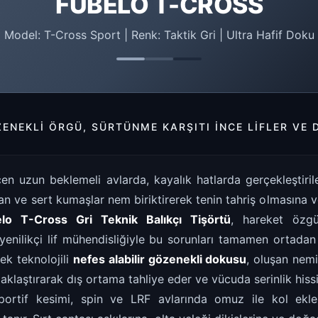
FUBELO T-CROSS
Model: T-Cross Sport | Renk: Taktik Gri | Ultra Hafif Doku
ENEKLI ÖRGÜ, SÜRTÜNME KARŞITI İNCE LIFLER VE
en uzun beklemeli avlarda, kayalık hatlarda gerçekleştiri
an ve sert kumaşlar nem biriktirerek tenin tahriş olmasına
elo T-Cross Gri Teknik Balıkçı Tişörtü
, hareket özgü
enilikçi lif mühendisliğiyle bu sorunları tamamen ortadan 
ek teknolojili
nefes alabilir gözenekli dokusu
, oluşan nemi
zaklaştırarak dış ortama tahliye eder ve vücuda serinlik hiss
ortif kesimi, spin ve LRF avlarında omuz ile kol ekleml