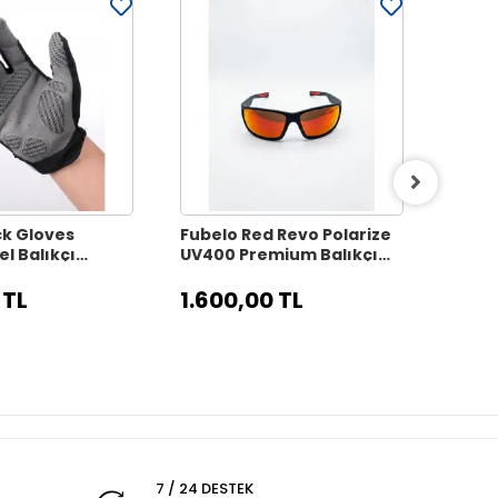
ck Gloves
Fubelo Red Revo Polarize
Fubel
l Balıkçı
UV400 Premium Balıkçı
Amaçl
L Beden
Güneş Gözlüğü
Kutus
 TL
1.600,00 TL
200
7 / 24 DESTEK