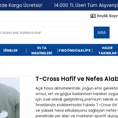
go Ücretsiz!
14.000 TL Üzeri Tüm Alışverişlerinizde
Bayilik Baş
ARA
OLTA
HAZIR
İĞNELER
FIRDÖNDÜ&KLİPS
MAKİNELERİ
TAKIMLAR
T-Cross Hafif ve Nefes Alabi
Açık hava aktivitelerinde, yoğun efor gerekti
omuz, sırt ve göğüs kaslarınızın hareket özg
için özel olarak geliştirilmiş premium teknik
fırsatlarıyla stoklarımızda! Fubelo T-Cross Gri 
ve yüksek hava sirkülasyonu sağlayan nefes a
panelinde yer alan ve markanın sportif duru