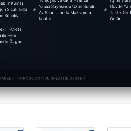
Yumuşak ve Ultra Hafif Lif
Aşınmalara 
labilir Kumaş
Yapısı Sayesinde Uzun Süreli
Gövde Yap
oğun Sıcaklarda
◈
◈
Av Seanslarında Maksimum
Taktik Gri 
n Serinlik
Konfor
Ömür
eki T-Cross
 ile Hem
irde Özgün
PAREL - T-CROSS ACTIVE BREATHE SYSTEM