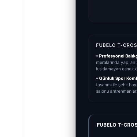
FUBELO T-CROS
• Profesyonel Balıkç
meralarında yapılan 
kısıtlamayan esnek 
• Günlük Spor Komb
tasarımı ile şehir ha
salonu antrenmanları
FUBELO T-CROS