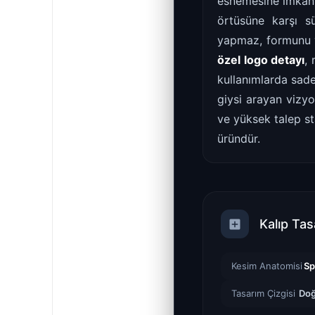
esnemesine imkan ta
örtüsüne karşı s
yapmaz, formunu v
özel logo detayı
,
kullanımlarda sade
giysi arayan vizy
ve yüksek talep st
üründür.
Kalıp Tas
Kesim Anatomisi
Sp
Tasarım Çizgisi
Doğ