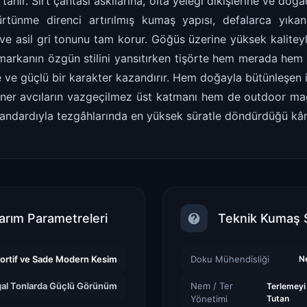
nır. Sırt çantası askılarına, olta yeleği dikişlerine ve doğad
ürtünme direnci artırılmış kumaş yapısı, defalarca yıka
e asil gri tonunu tam korur. Göğüs üzerine yüksek kalitey
 markanın özgün stilini yansıtırken tişörte hem merada hem 
 ve güçlü bir karakter kazandırır. Hem doğayla bütünleşen iş
oner avcıların vazgeçilmez üst katmanı hem de outdoor mağa
andardıyla tezgâhlarında en yüksek süratle döndürdüğü kârlı
arım Parametreleri
Teknik Kumaş 
ortif ve Sade Modern Kesim
Doku Mühendisliği
Ne
al Tonlarda Güçlü Görünüm
Nem / Ter
Terlemeyi 
Yönetimi
Tutan