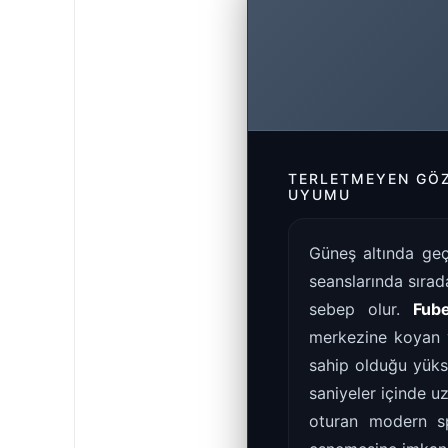
TERLETMEYEN GÖZ
UYUMU
Güneş altında geç
seanslarında sırad
sebep olur.
Fub
merkezine koyan y
sahip olduğu yüks
saniyeler içinde u
oturan modern sp