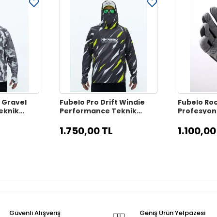
t Gravel
Fubelo Pro Drift Windie
Fubelo Ro
eknik
Performance Teknik
Profesyone
klet
Outdoor ve Bisiklet
Eldiveni - 
2XL Beden)
Tişörtü - Siyah (2XL
1.750,00 TL
1.100,00
Beden)
Güvenli Alışveriş
Geniş Ürün Yelpazesi