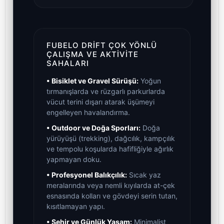
FUBELO DRIFT ÇOK YÖNLÜ
ÇALIŞMA VE AKTIVITE
SAHALARI
• Bisiklet ve Gravel Sürüşü:
Yoğun
tırmanışlarda ve rüzgarlı parkurlarda
vücut terini dışarı atarak üşümeyi
engelleyen havalandırma.
• Outdoor ve Doğa Sporları:
Doğa
yürüyüşü (trekking), dağcılık, kampçılık
ve tempolu koşularda hafifliğiyle ağırlık
yapmayan doku.
• Profesyonel Balıkçılık:
Sıcak yaz
meralarında veya nemli kıyılarda at-çek
esnasında kolları ve gövdeyi serin tutan,
kısıtlamayan yapı.
• Şehir ve Günlük Yaşam:
Minimalist