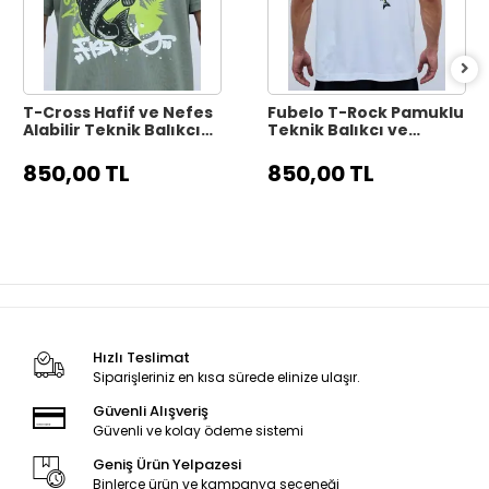
T-Cross Hafif ve Nefes
Fubelo T-Rock Pamuklu
Alabilir Teknik Balıkçı
Teknik Balıkçı ve
Tişörtü - Gri
Outdoor Tişörtü -
Beyaz
850,00 TL
850,00 TL
Hızlı Teslimat
Siparişleriniz en kısa sürede elinize ulaşır.
Güvenli Alışveriş
Güvenli ve kolay ödeme sistemi
Geniş Ürün Yelpazesi
Binlerce ürün ve kampanya seçeneği