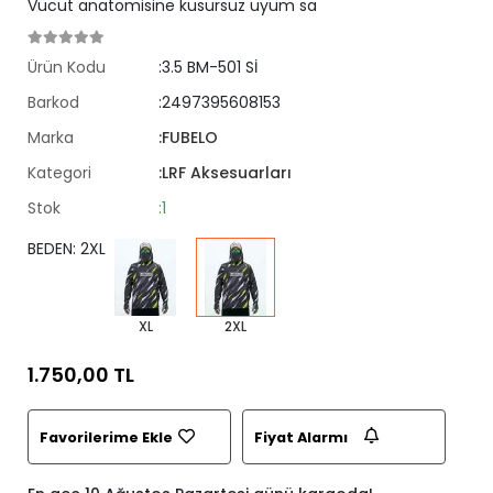
Vücut anatomisine kusursuz uyum sa
Ürün Kodu
:3.5 BM-501 Sİ
Barkod
:2497395608153
Marka
:FUBELO
Kategori
:LRF Aksesuarları
Stok
:1
BEDEN: 2XL
XL
2XL
1.750,00 TL
Favorilerime Ekle
Fiyat Alarmı