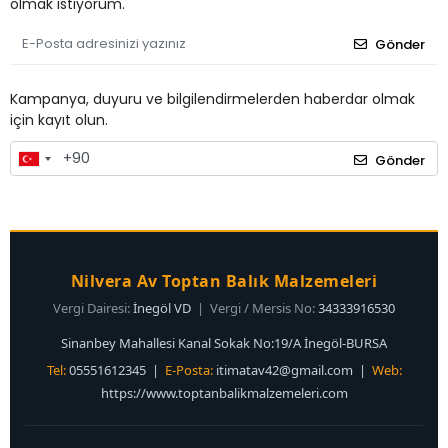
olmak istiyorum.
Gönder
Kampanya, duyuru ve bilgilendirmelerden haberdar olmak
için kayıt olun.
Gönder
Nilvera Av Toptan Balık Malzemeleri
Vergi Dairesi:
İnegöl VD
| Vergi / Mersis No:
34333916530
Sinanbey Mahallesi Kanal Sokak No:19/A İnegöl-BURSA
Tel:
05551612345 |
E-Posta:
itimatav42@gmail.com
|
Web:
https://www.toptanbalikmalzemeleri.com