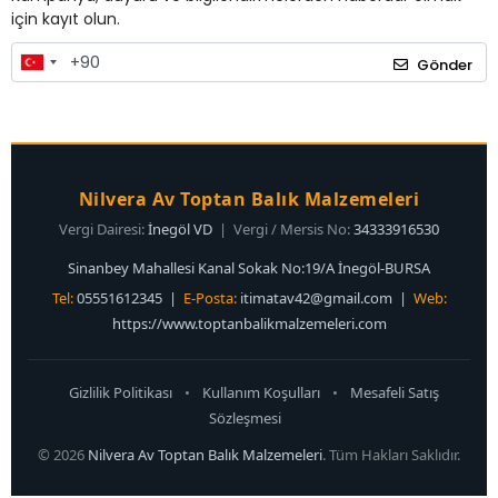
için kayıt olun.
Gönder
Nilvera Av Toptan Balık Malzemeleri
Vergi Dairesi:
İnegöl VD
| Vergi / Mersis No:
34333916530
Sinanbey Mahallesi Kanal Sokak No:19/A İnegöl-BURSA
Tel:
05551612345 |
E-Posta:
itimatav42@gmail.com
|
Web:
https://www.toptanbalikmalzemeleri.com
Gizlilik Politikası
•
Kullanım Koşulları
•
Mesafeli Satış
Sözleşmesi
© 2026
Nilvera Av Toptan Balık Malzemeleri
. Tüm Hakları Saklıdır.