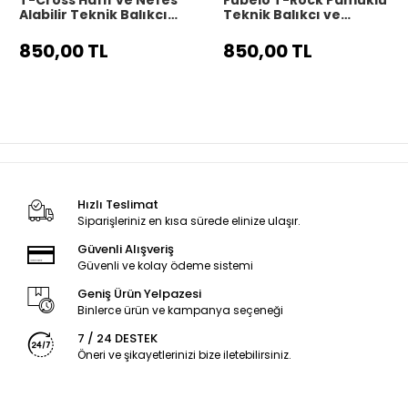
T-Cross Hafif ve Nefes
Fubelo T-Rock Pamuklu
Alabilir Teknik Balıkçı
Teknik Balıkçı ve
Tişörtü - Gri
Outdoor Tişörtü -
Beyaz
850,00 TL
850,00 TL
Hızlı Teslimat
Siparişleriniz en kısa sürede elinize ulaşır.
Güvenli Alışveriş
Güvenli ve kolay ödeme sistemi
Geniş Ürün Yelpazesi
Binlerce ürün ve kampanya seçeneği
7 / 24 DESTEK
Öneri ve şikayetlerinizi bize iletebilirsiniz.