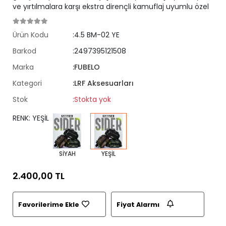
ve yırtılmalara karşı ekstra dirençli kamuflaj uyumlu özel
Ürün Kodu
:4.5 BM-02 YE
Barkod
:2497395121508
Marka
:FUBELO
Kategori
:LRF Aksesuarları
Stok
:Stokta yok
RENK: YEŞİL
SİYAH
YEŞİL
2.400,00 TL
Favorilerime Ekle
Fiyat Alarmı