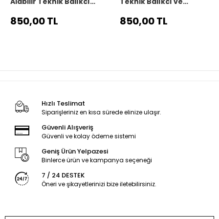
Alabilir Teknik Balıkçı
Teknik Balıkçı ve
Tişörtü - Gri
Outdoor Tişörtü -
Beyaz
850,00 TL
850,00 TL
Hızlı Teslimat
Siparişleriniz en kısa sürede elinize ulaşır.
Güvenli Alışveriş
Güvenli ve kolay ödeme sistemi
Geniş Ürün Yelpazesi
Binlerce ürün ve kampanya seçeneği
7 / 24 DESTEK
Öneri ve şikayetlerinizi bize iletebilirsiniz.