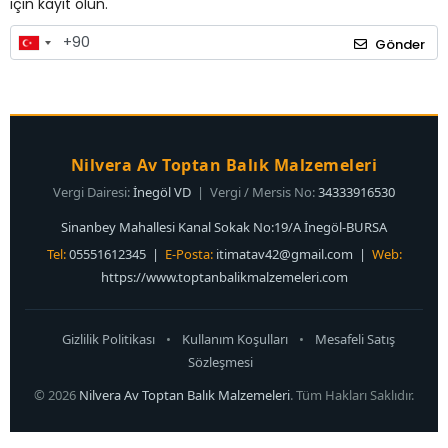
için kayıt olun.
Gönder
Nilvera Av Toptan Balık Malzemeleri
Vergi Dairesi:
İnegöl VD
| Vergi / Mersis No:
34333916530
Sinanbey Mahallesi Kanal Sokak No:19/A İnegöl-BURSA
Tel:
05551612345 |
E-Posta:
itimatav42@gmail.com
|
Web:
https://www.toptanbalikmalzemeleri.com
Gizlilik Politikası
•
Kullanım Koşulları
•
Mesafeli Satış
Sözleşmesi
© 2026
Nilvera Av Toptan Balık Malzemeleri
. Tüm Hakları Saklıdır.