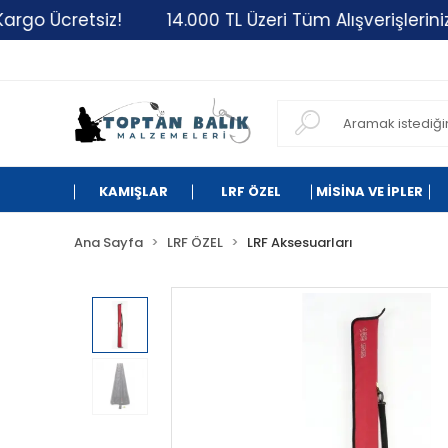
retsiz!
14.000 TL Üzeri Tüm Alışverişlerinizde Kar
KAMIŞLAR
LRF ÖZEL
MİSİNA VE İPLER
Ana Sayfa
LRF ÖZEL
LRF Aksesuarları