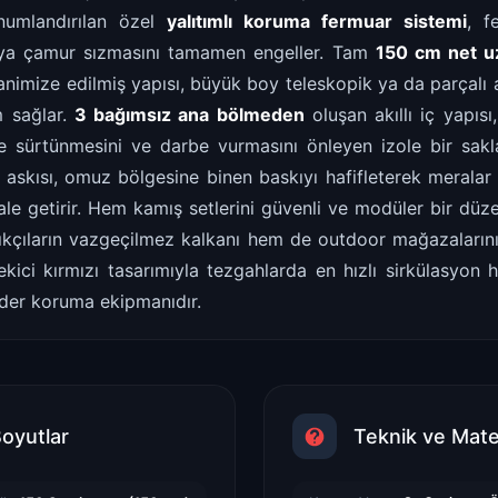
onumlandırılan özel
yalıtımlı koruma fermuar sistemi
, f
veya çamur sızmasını tamamen engeller. Tam
150 cm net u
nimize edilmiş yapısı, büyük boy teleskopik ya da parçalı a
m sağlar.
3 bağımsız ana bölmeden
oluşan akıllı iç yapısı
ne sürtünmesini ve darbe vurmasını önleyen izole bir sak
askısı, omuz bölgesine binen baskıyı hafifleterek meralar a
ale getirir. Hem kamış setlerini güvenli ve modüler bir düz
alıkçıların vazgeçilmez kalkanı hem de outdoor mağazalarının
kici kırmızı tasarımıyla tezgahlarda en hızlı sirkülasyon 
lider koruma ekipmanıdır.
Boyutlar
Teknik ve Mate