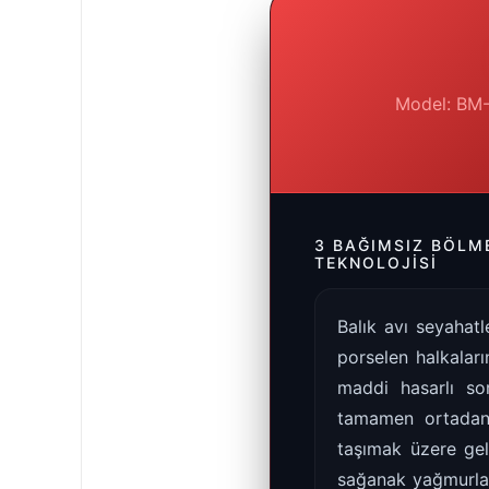
Model: BM-0
3 BAĞIMSIZ BÖLM
TEKNOLOJISI
Balık avı seyahatl
porselen halkaları
maddi hasarlı sor
tamamen ortadan 
taşımak üzere geli
sağanak yağmurlar