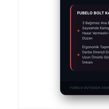
FUBELO BOLT KA
3 Bağımsız Ana 
Sayesinde Kamışl
◈
Hasar Vermesini
Düzen
Ergonomik Taşım
Darbe Dirençli Dı
◈
Uzun Ömürlü Güv
İmkanı
FUBELO OUTDOOR GEAR