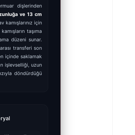
ermuar dişlerinden
zunluğa ve 13 cm
v kamışlarınız için
, kamışların taşıma
lama düzeni sunar.
rası transferi son
en içinde saklamak
 işlevselliği, uzun
hızıyla döndürdüğü
ryal