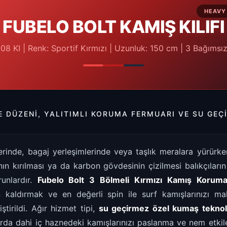
HEAVY
FUBELO BOLT KAMIŞ KILIFI
8 KI | Renk: Sportif Kırmızı | Uzunluk: 150 cm | 3 Bağıms
E DÜZENI, YALITIMLI KORUMA FERMUARI VE SU GE
erinde, bagaj yerleşimlerinde veya taşlık meralara yürürke
nın kırılması ya da karbon gövdesinin çizilmesi balıkçıların 
unlardır.
Fubelo Bolt 3 Bölmeli Kırmızı Kamış Koruma 
kaldırmak ve en değerli spin ile surf kamışlarınızı m
ştirildi. Ağır hizmet tipi,
su geçirmez özel kumaş teknolo
da dahi iç haznedeki kamışlarınızı paslanma ve nem etkile