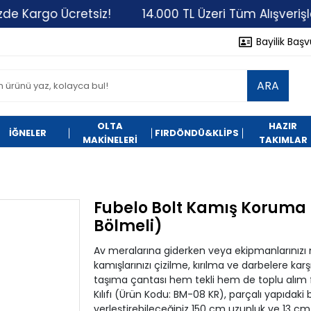
go Ücretsiz!
14.000 TL Üzeri Tüm Alışverişlerinizde
Bayilik Baş
ARA
OLTA
HAZIR
İĞNELER
FIRDÖNDÜ&KLİPS
MAKİNELERİ
TAKIMLAR
Fubelo Bolt Kamış Koruma Kı
Bölmeli)
Av meralarına giderken veya ekipmanlarınızı
kamışlarınızı çizilme, kırılma ve darbelere k
taşıma çantası hem tekli hem de toplu alım fı
Kılıfı (Ürün Kodu: BM-08 KR), parçalı yapıdaki
yerleştirebileceğiniz 150 cm uzunluk ve 13 cm g