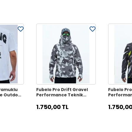
 Pamuklu
Fubelo Pro Drift Gravel
Fubelo Pro
ve Outdoor
Performance Teknik
Performan
Outdoor ve Bisiklet
Outdoor ve
Tişörtü - Gri (2XL Beden)
Tişörtü - S
1.750,00 TL
1.750,00
Beden)