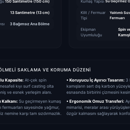
uğu
150 Santimetre (150 cm)
Kumaş Yapısı
Su Geçirmez 
13 Santimetre (13 cm)
Kilit / Fermuar
Yalıtımlı S
Tipi
Fermuarı
ısı
3 Bağımsız Ana Bölme
Ekipman
Spin v
Uyumluluğu
Kamışl
ÖLMELI SAKLAMA VE KORUMA DÜZENI
lu Kapasite:
At-çek spin
• Koruyucu İç Ayırıcı Tasarım:
3 
safeli kıyı surf casting olta
kamışların sert dış karbon yüzeyle
niş ve esnek yerleşim alanı.
esnasında birbirini çizmesini kesin
ı Kalkanı:
Su geçirmeyen kumaş
• Ergonomik Omuz Transferi:
Aya
lı fermuarları sayesinde yağmur,
mimarisi, meralar arası yürüyüşlerd
z nemine karşı tam sızdırmazlık.
özgür kalmasını sağlayarak konfo