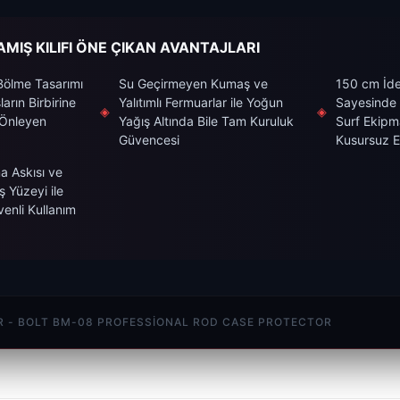
MIŞ KILIFI ÖNE ÇIKAN AVANTAJLARI
Bölme Tasarımı
Su Geçirmeyen Kumaş ve
150 cm İde
arın Birbirine
Yalıtımlı Fermuarlar ile Yoğun
Sayesinde
◈
◈
 Önleyen
Yağış Altında Bile Tam Kuruluk
Surf Ekipm
Güvencesi
Kusursuz 
a Askısı ve
ş Yüzeyi ile
enli Kullanım
 - BOLT BM-08 PROFESSIONAL ROD CASE PROTECTOR