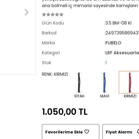
ana bölmeli iç mimarisi sayesinde kamışların 
Ürün Kodu
:3.5 BM-08 KI
Barkod
:249739586943
Marka
:FUBELO
Kategori
:LRF Aksesuarla
Stok
:1
RENK: KIRMIZI
SİYAH
MAVİ
KIRMIZI
1.050,00 TL
Favorilerime Ekle
Fiyat Alarmı