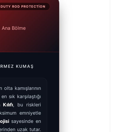
 DUTY ROD PROTECTION
ız Ana Bölme
ÇIRMEZ KUMAŞ
n olta kamışlarının
en sık karşılaştığı
Kılıfı
, bu riskleri
aksimum emniyetle
jisi
sayesinde en
rinden uzak tutar.