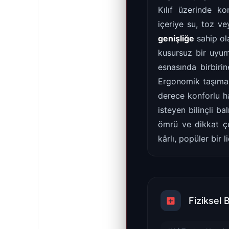
Kılıf üzerinde k
içeriye su, toz 
genişliğe
sahip ola
kusursuz bir uyu
esnasında birbiri
Ergonomik taşıma 
derece konforlu h
isteyen bilinçli b
ömrü ve dikkat çe
kârlı, popüler bir 
Fiziksel 