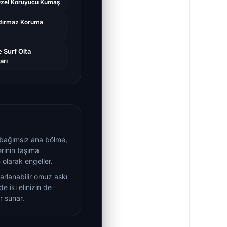
Özel Koruyucu Kumaş
ızdırmaz Koruma
e Surf Olta
arı
bağımsız ana bölme,
rinin taşıma
 olarak engeller.
rlanabilir omuz askı
e iki elinizin de
r sunar.