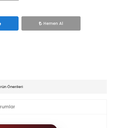
e
Hemen Al
rün Önerileri
rumlar