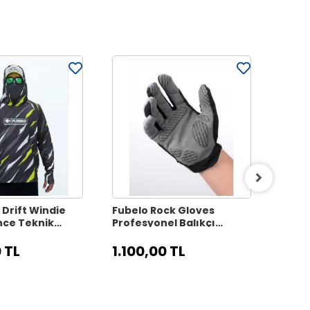
 Drift Windie
Fubelo Rock Gloves
Fubel
ce Teknik
Profesyonel Balıkçı
UV400
 Bisiklet
Eldiveni - L Beden
Güne
iyah (2XL
 TL
1.100,00 TL
1.60