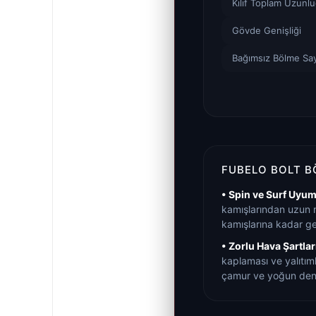
Kılıf Toplam Uzunl
Gövde Genişliği
Bağımsız Bölme Say
FUBELO BOLT B
• Spin ve Surf Uyum
kamışlarından uzun me
kamışlarına kadar ge
• Zorlu Hava Şartlar
kaplaması ve yalıtım
çamur ve yoğun deni