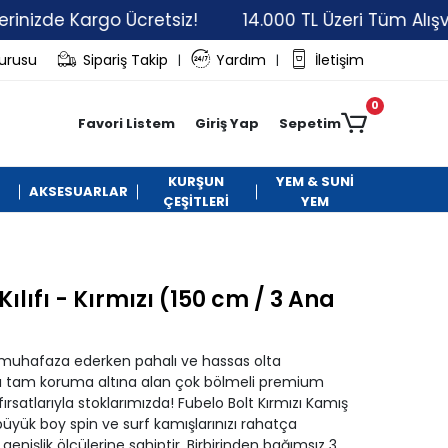
 Kargo Ücretsiz!
14.000 TL Üzeri Tüm Alışverişleri
vurusu
Sipariş Takip
Yardım
İletişim
|
|
0
Favori Listem
Giriş Yap
Sepetim
KURŞUN
YEM & SUNİ
AKSESUARLAR
ÇEŞİTLERİ
YEM
lıfı - Kırmızı (150 cm / 3 Ana
 muhafaza ederken pahalı ve hassas olta
arşı tam koruma altına alan çok bölmeli premium
rsatlarıyla stoklarımızda! Fubelo Bolt Kırmızı Kamış
 büyük boy spin ve surf kamışlarınızı rahatça
enişlik ölçülerine sahiptir. Birbirinden bağımsız 3