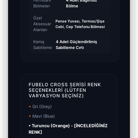
Fermuarlı
4 Adet Bağımsız
Bölmeler
Bölme
Özel
Pense Yuvası, Termos/Şişe
Aksesuar
Cebi, Cep Telefonu Bölmesi
Alanları
Kamış
4 Adet Güçlendirilmiş
Sabitleme
Sabitleme Cırtı
FUBELO CROSS SERISI RENK
SEÇENEKLERI (LÜTFEN
VARYASYON SEÇINIZ)
•
Gri (Grey)
•
Mavi (Blue)
• Turuncu (Orange) - [İNCELEDİĞİNİZ
RENK]