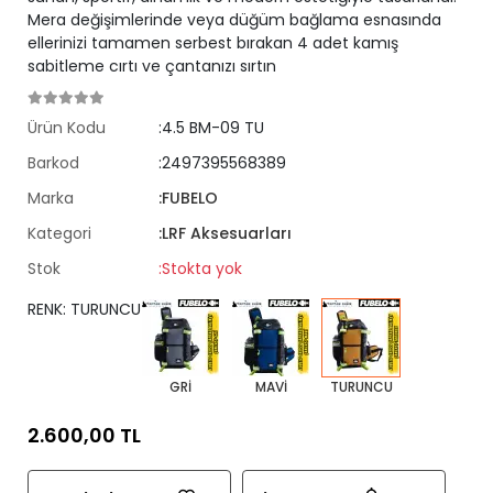
Mera değişimlerinde veya düğüm bağlama esnasında
ellerinizi tamamen serbest bırakan 4 adet kamış
sabitleme cırtı ve çantanızı sırtın
Ürün Kodu
:4.5 BM-09 TU
Barkod
:2497395568389
Marka
:FUBELO
Kategori
:LRF Aksesuarları
Stok
:Stokta yok
RENK: TURUNCU
GRİ
MAVİ
TURUNCU
2.600,00 TL