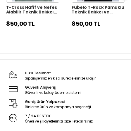
T-Cross Hafif ve Nefes
Fubelo T-Rock Pamuklu
Alabilir Teknik Balıkçı
Teknik Balıkçı ve
Tişörtü - Gri
Outdoor Tişörtü -
Beyaz
850,00 TL
850,00 TL
Hızlı Teslimat
Siparişleriniz en kısa sürede elinize ulaşır.
Güvenli Alışveriş
Güvenli ve kolay ödeme sistemi
Geniş Ürün Yelpazesi
Binlerce ürün ve kampanya seçeneği
7 / 24 DESTEK
Öneri ve şikayetlerinizi bize iletebilirsiniz.