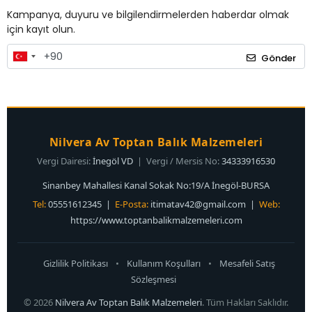
Kampanya, duyuru ve bilgilendirmelerden haberdar olmak
için kayıt olun.
Gönder
Nilvera Av Toptan Balık Malzemeleri
Vergi Dairesi:
İnegöl VD
| Vergi / Mersis No:
34333916530
Sinanbey Mahallesi Kanal Sokak No:19/A İnegöl-BURSA
Tel:
05551612345 |
E-Posta:
itimatav42@gmail.com
|
Web:
https://www.toptanbalikmalzemeleri.com
Gizlilik Politikası
•
Kullanım Koşulları
•
Mesafeli Satış
Sözleşmesi
© 2026
Nilvera Av Toptan Balık Malzemeleri
. Tüm Hakları Saklıdır.