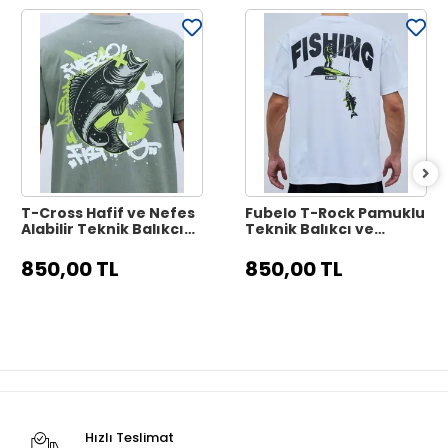
T-Cross Hafif ve Nefes
Fubelo T-Rock Pamuklu
Alabilir Teknik Balıkçı
Teknik Balıkçı ve
Tişörtü - Gri
Outdoor Tişörtü -
Beyaz
850,00 TL
850,00 TL
Hızlı Teslimat