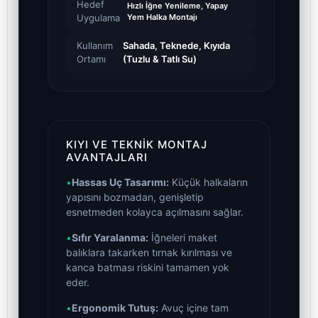
Hedef
Hızlı İğne Yenileme, Yapay
Uygulama
Yem Halka Montajı
Kullanım
Sahada, Teknede, Kıyıda
Ortamı
(Tuzlu & Tatlı Su)
KIYI VE TEKNIK MONTAJ
AVANTAJLARI
•
Hassas Uç Tasarımı:
Küçük halkaların
yapısını bozmadan, genişletip
esnetmeden kolayca açılmasını sağlar.
•
Sıfır Yaralanma:
İğneleri maket
balıklara takarken tırnak kırılması ve
kanca batması riskini tamamen yok
eder.
•
Ergonomik Tutuş:
Avuç içine tam