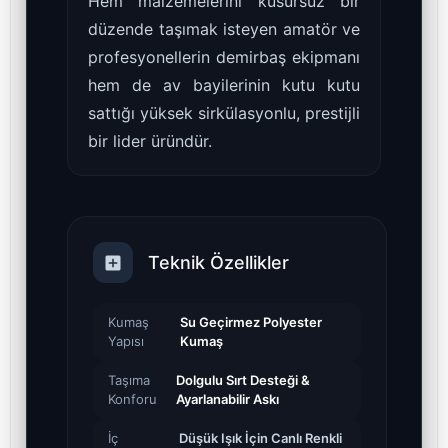
Hem malzemelerini kusursuz bir
düzende taşımak isteyen amatör ve
profesyonellerin demirbaş ekipmanı
hem de av bayilerinin kutu kutu
sattığı yüksek sirkülasyonlu, prestijli
bir lider üründür.
Teknik Özellikler
Kumaş
Su Geçirmez Polyester
Yapısı
Kumaş
Taşıma
Dolgulu Sırt Desteği &
Konforu
Ayarlanabilir Askı
İç
Düşük Işık İçin Canlı Renkli