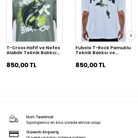
T-Cross Hafif ve Nefes
Fubelo T-Rock Pamuklu
Alabilir Teknik Balıkçı
Teknik Balıkçı ve
Tişörtü - Gri
Outdoor Tişörtü -
Beyaz
850,00 TL
850,00 TL
Hızlı Teslimat
Siparişleriniz en kısa sürede elinize ulaşır.
Güvenli Alışveriş
Güvenli ve kolay ödeme sistemi