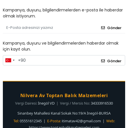
Kampanya, duyuru, bilgilendirmelerden e-posta ile haberdar
olmak istiyorum.
Gönder
Kampanya, duyuru ve bilgilendirmelerden haberdar olmak
için kayıt olun.
Gönder
Nilvera Av Toptan Balık Malzemeleri
Vergi Dairesi:
İnegöl VD
| Vergi / Mersis No:
34333916530
Sinanbey Mahallesi Kanal Sokak No:19/A İnegöl-BURSA
Tel:
05551612345 |
E-Posta:
itimatav42@gmail.com
|
Web:
https://www.toptanbalikmalzemeleri.com