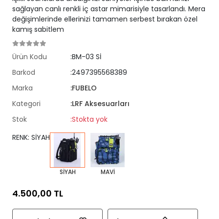
sağlayan canlı renkli iç astar mimarisiyle tasarlandı. Mera
değişimlerinde ellerinizi tamamen serbest bırakan özel
kamış sabitlem
Ürün Kodu
:BM-03 Sİ
Barkod
:2497395568389
Marka
:FUBELO
Kategori
:LRF Aksesuarları
Stok
:Stokta yok
RENK: SİYAH
SİYAH
MAVİ
4.500,00 TL