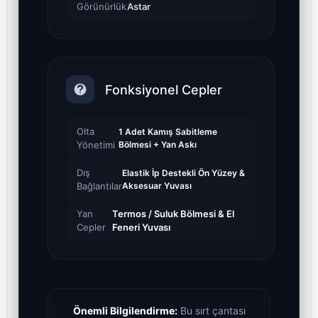
Görünürlük
Astar
Fonksiyonel Cepler
Olta
1 Adet Kamış Sabitleme
Yönetimi
Bölmesi + Yan Askı
Dış
Elastik İp Destekli Ön Yüzey &
Bağlantılar
Aksesuar Yuvası
Yan
Termos / Suluk Bölmesi & El
Cepler
Feneri Yuvası
Önemli Bilgilendirme:
Bu sırt çantası