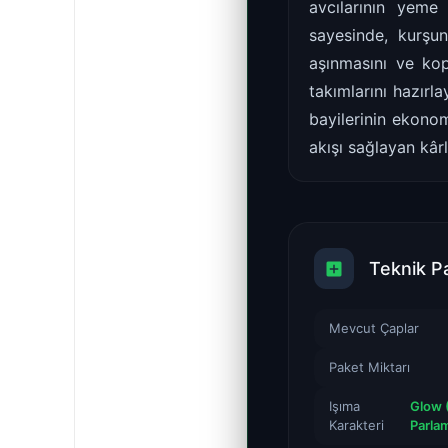
avcılarının yeme
sayesinde, kurşu
aşınmasını ve ko
takımlarını hazırl
bayilerinin ekonom
akışı sağlayan kârl
Teknik P
Mevcut Çaplar
Paket Miktarı
Işıma
Glow (
Karakteri
Parla