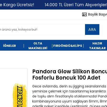
Ücretsiz!
14.000 TL Üzeri Tüm Alışverişlerinizde K
Bayilik Baş
ARA
OLTA
HAZIR
İĞNELER
FIRDÖNDÜ&KLİPS
MAKİNELERİ
TAKIMLAR
Pandora Glow Silikon Bonc
Fosforlu Boncuk 100 Adet
Gece avlarında, derin su jigging seanslarında v
yeminize çekmek için tasarlanmış karanlıkta 
de toplu alım fırsatlarıyla stoklarımızda! Pan
kombinasyonuna uyum sağlayan 6mm, 8mm ve
adetlik paket içeriğiyle üretilmiştir. Güneş ışı