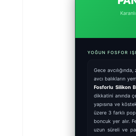
PA
Karanl
YOĞUN FOSFOR IŞ
Gece avcılığında, 
avcı balıkların ye
Fosforlu Silikon 
dikkatini anında 
yapısına ve köst
üzere 3 farklı po
boncuk yer alır. F
uzun süreli ve pa