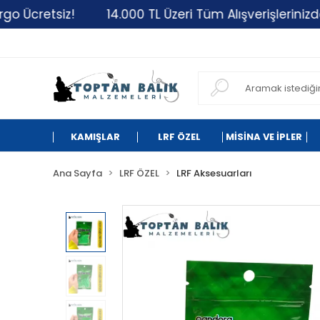
tsiz!
14.000 TL Üzeri Tüm Alışverişlerinizde Kargo 
KAMIŞLAR
LRF ÖZEL
MİSİNA VE İPLER
Ana Sayfa
LRF ÖZEL
LRF Aksesuarları