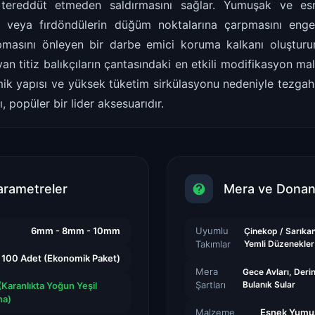
 tereddüt etmeden saldırmasını sağlar. Yumuşak ve esn
n veya fırdöndülerin düğüm noktalarına çarpmasını engel
pmasını önleyen bir darbe emici koruma kalkanı oluşturu
ayan titiz balıkçıların çantasındaki en etkili modifikasyon 
ik yapısı ve yüksek tüketim sirkülasyonu nedeniyle tezgahl
ı, popüler bir lider aksesuarıdır.
arametreler
Mera ve Dona
6mm - 8mm - 10mm
Uyumlu
Çinekop / Sarıkan
Takımlar
Yemli Düzenekler
100 Adet (Ekonomik Paket)
Mera
Gece Avları, Derin
Şartları
Bulanık Sular
Karanlıkta Yoğun Yeşil
ma)
Malzeme
Esnek Yumu