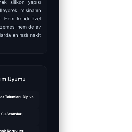
ek silikon yapısı
leyerek misinanın
r. Hem kendi özel
malzemesi hem de av
arda en hızlı nakit
nım Uyumu
at Takımları, Dip ve
 Su Seansları,
şak Koruyucu