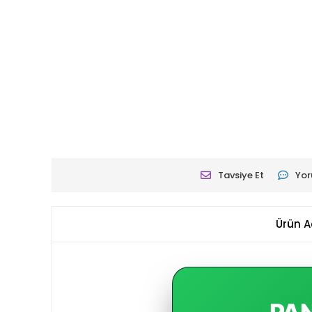
Tavsiye Et
Yor
Ürün A