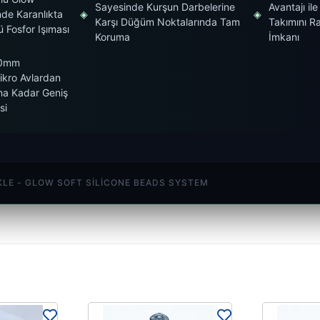
Sayesinde Kurşun Darbelerine
Avantajı il
de Karanlıkta
◈
◈
Karşı Düğüm Noktalarında Tam
Takımını R
 Fosfor Işıması
Koruma
İmkanı
10mm
Mikro Avlardan
na Kadar Geniş
si
KLE - GLOW SOFT SILICONE BEADS SYSTEM