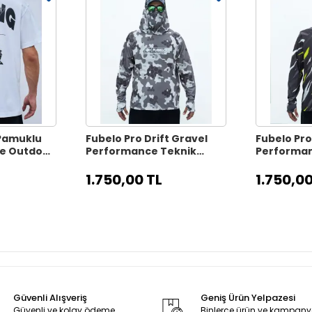
 Pamuklu
Fubelo Pro Drift Gravel
Fubelo Pro
ve Outdoor
Performance Teknik
Performan
Outdoor ve Bisiklet
Outdoor ve
Tişörtü - Gri (2XL Beden)
Tişörtü - S
1.750,00 TL
1.750,00
Beden)
Güvenli Alışveriş
Geniş Ürün Yelpazesi
Güvenli ve kolay ödeme
Binlerce ürün ve kampan