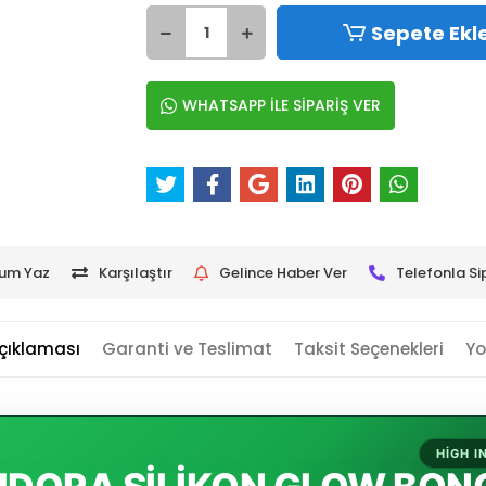
Sepete Ekl
WHATSAPP İLE SİPARİŞ VER
um Yaz
Karşılaştır
Gelince Haber Ver
Telefonla Si
çıklaması
Garanti ve Teslimat
Taksit Seçenekleri
Yo
HIGH 