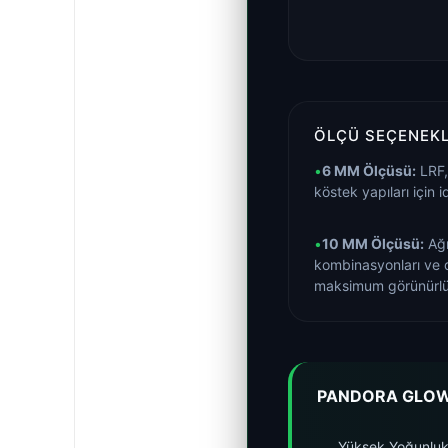
ÖLÇÜ SEÇENEKL
•
6 MM Ölçüsü:
LRF, 
köstek yapıları için
•
10 MM Ölçüsü:
Ağı
kombinasyonları ve d
maksimum görünürlü
PANDORA GLOW 
Yüksek Yoğunluk