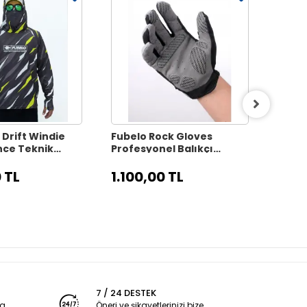
 Drift Windie
Fubelo Rock Gloves
Fubel
ce Teknik
Profesyonel Balıkçı
UV400
 Bisiklet
Eldiveni - L Beden
Güne
iyah (2XL
 TL
1.100,00 TL
1.60
7 / 24 DESTEK
ya
Öneri ve şikayetlerinizi bize