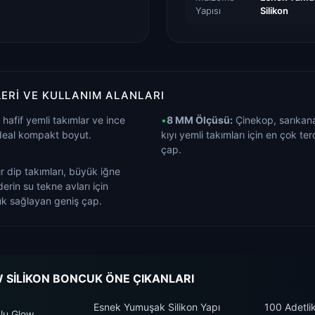
Yapısı
Silikon
ERI VE KULLANIM ALANLARI
hafif yemli takımlar ve ince
•
8 MM Ölçüsü:
Çinekop, sarıkana
 ideal kompakt boyut.
kıyı yemli takımları için en çok te
çap.
r dip takımları, büyük iğne
erin su tekne avları için
k sağlayan geniş çap.
SİLİKON BONCUK ÖNE ÇIKANLARI
Esnek Yumuşak Silikon Yapı
100 Adetli
lu Glow