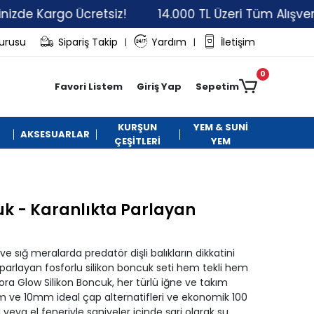
argo Ücretsiz!
14.000 TL Üzeri Tüm Alışverişleriniz
vurusu
Sipariş Takip
Yardım
İletişim
|
|
0
Favori Listem
Giriş Yap
Sepetim
KURŞUN
YEM & SUNİ
AKSESUARLAR
ÇEŞİTLERİ
YEM
uk - Karanlıkta Parlayan
e sığ meralarda predatör dişli balıkların dikkatini
parlayan fosforlu silikon boncuk seti hem tekli hem
dora Glow Silikon Boncuk, her türlü iğne ve takım
 10mm ideal çap alternatifleri ve ekonomik 100
ğı veya el feneriyle saniyeler içinde şarj olarak su