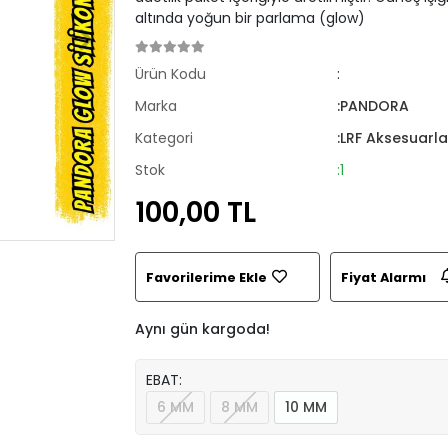
altında yoğun bir parlama (glow)
Ürün Kodu
:
Marka
:PANDORA
Kategori
:LRF Aksesuarla
Stok
:1
100,00 TL
Favorilerime Ekle
Fiyat Alarmı
Aynı gün kargoda!
EBAT:
6 MM
8 MM
10 MM