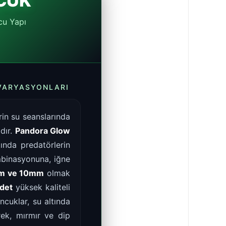
CUK
cu Yapı
 VARYASYONLARI
rin su seanslarında
ıdır.
Pandora Glow
tında predatörlerin
mbinasyonuna, iğne
m ve 10mm
olmak
det
yüksek kaliteli
ncuklar, su altında
rek, mırmır ve dip