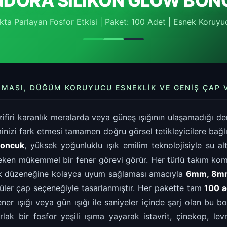
NDORA SİLİKON GLOW BON
ıkta Parlayan Fosfor Etkisi | Paket: 100 Adet | Esnek Koruyu
IMASI, DÜĞÜM KORUYUCU ESNEKLIK VE GENIŞ ÇAP
zifiri karanlık meralarda veya güneş ışığının ulaşamadığı de
minizi fark etmesi tamamen doğru görsel tetikleyicilere bağl
Boncuk
, yüksek yoğunluklu ışık emilim teknolojisiyle su al
çeken mükemmel bir fener görevi görür. Her türlü takım ko
ek düzeneğine kolayca uyum sağlaması amacıyla
6mm, 8m
püler çap seçeneğiyle tasarlanmıştır. Her pakette tam
100 a
ener ışığı veya gün ışığı ile saniyeler içinde şarj olan bu bo
rlak bir fosfor yeşili ışıma yayarak istavrit, çinekop, lev