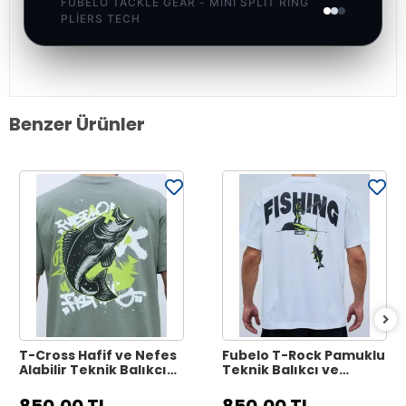
FUBELO TACKLE GEAR - MINI SPLIT RING
PLIERS TECH
Benzer Ürünler
T-Cross Hafif ve Nefes
Fubelo T-Rock Pamuklu
Alabilir Teknik Balıkçı
Teknik Balıkçı ve
Tişörtü - Gri
Outdoor Tişörtü -
Beyaz