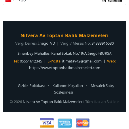
Gönder
Nilvera Av Toptan Balık Malzemeleri
Vergi Dairesi:
İnegöl VD
| Vergi / Mersis No:
34333916530
Sinanbey Mahallesi Kanal Sokak No:19/A İnegöl-BURSA
Tel:
05551612345 |
E-Posta:
itimatav42@gmail.com
|
Web:
https://www.toptanbalikmalzemeleri.com
Gizlilik Politikası
•
Kullanım Koşulları
•
Mesafeli Satış
Sözleşmesi
© 2026
Nilvera Av Toptan Balık Malzemeleri
. Tüm Hakları Saklıdır.