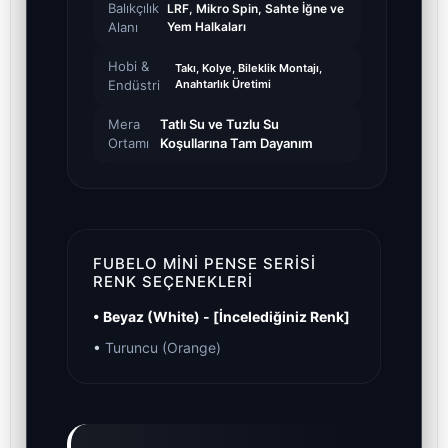
Balıkçılık
LRF, Mikro Spin, Sahte İğne ve
Alanı
Yem Halkaları
Hobi &
Takı, Kolye, Bileklik Montajı,
Endüstri
Anahtarlık Üretimi
Mera
Tatlı Su ve Tuzlu Su
Ortamı
Koşullarına Tam Dayanım
FUBELO MINI PENSE SERISI
RENK SEÇENEKLERI
• Beyaz (White) - [İncelediğiniz Renk]
•
Turuncu (Orange)