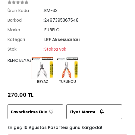
Ürün Kodu
:BM-33
Barkod
:2497395367548
Marka
:FUBELO
Kategori
:LRF Aksesuarları
Stok
:Stokta yok
RENK: BEYAZ
BEYAZ
TURUNCU
270,00 TL
Favorilerime Ekle
Fiyat Alarmı
En geç 10 Ağustos Pazartesi günü kargoda!