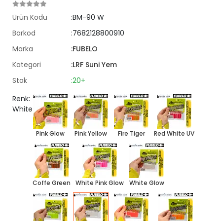
Ürün Kodu
:BM-90 W
Barkod
:7682128800910
Marka
:FUBELO
Kategori
:LRF Suni Yem
Stok
:20+
Renk:
White
Pink Glow
Pink Yellow
Fire Tiger
Red White UV
Coffe Green
White Pink Glow
White Glow