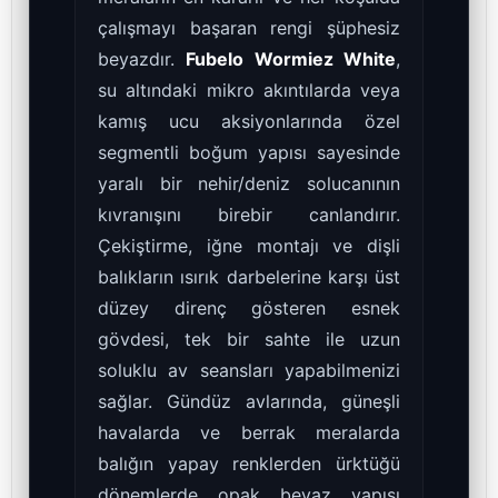
çalışmayı başaran rengi şüphesiz
beyazdır.
Fubelo Wormiez White
,
su altındaki mikro akıntılarda veya
kamış ucu aksiyonlarında özel
segmentli boğum yapısı sayesinde
yaralı bir nehir/deniz solucanının
kıvranışını birebir canlandırır.
Çekiştirme, iğne montajı ve dişli
balıkların ısırık darbelerine karşı üst
düzey direnç gösteren esnek
gövdesi, tek bir sahte ile uzun
soluklu av seansları yapabilmenizi
sağlar. Gündüz avlarında, güneşli
havalarda ve berrak meralarda
balığın yapay renklerden ürktüğü
dönemlerde opak beyaz yapısı