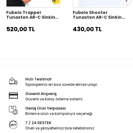
Fubelo Trapper
Fubelo Shooter
Tungsten AR-C Sinking
Tungsten AR-C Sinking
Maket Yem 9.9 cm 17 gr
Maket Yem 8 cm 10 gr -
- Yellow Killer
Mor Kafa
520,00 TL
430,00 TL
Hızlı Teslimat
Siparişleriniz en kısa sürede elinize ulaşır.
Güvenli Alışveriş
Güvenli ve kolay ödeme sistemi
Geniş Ürün Yelpazesi
Binlerce ürün ve kampanya seçeneği
7 / 24 DESTEK
Öneri ve şikayetlerinizi bize iletebilirsiniz.