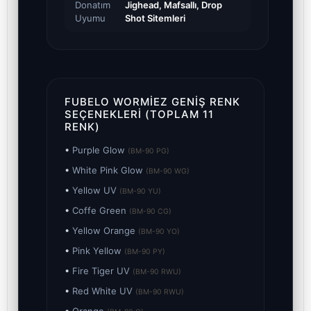
Donatım
Jighead, Mafsallı, Drop
Uyumu
Shot Sitemleri
FUBELO WORMIEZ GENIŞ RENK
SEÇENEKLERI (TOPLAM 11
RENK)
•
Purple Glow
(BM-90 PG)
•
White Pink Glow
(BM-90 WG)
•
Yellow UV
(BM-90 YU)
•
Coffe Green
(BM-90 CG)
•
Yellow Orange
(BM-90 YO)
•
Pink Yellow
(BM-90 PY)
•
Fire Tiger UV
(BM-90 RWU)
•
Red White UV
(BM-90 RWU)