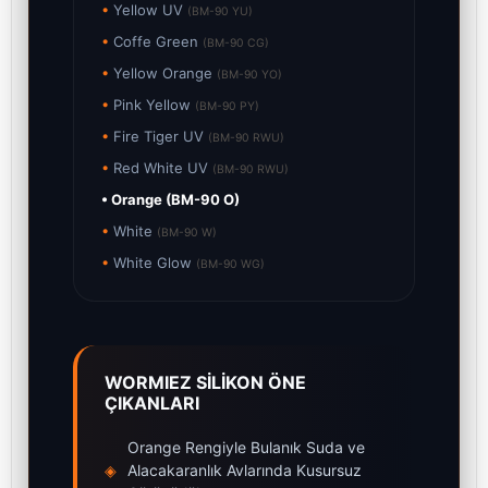
•
Yellow UV
(BM-90 YU)
•
Coffe Green
(BM-90 CG)
•
Yellow Orange
(BM-90 YO)
•
Pink Yellow
(BM-90 PY)
•
Fire Tiger UV
(BM-90 RWU)
•
Red White UV
(BM-90 RWU)
• Orange (BM-90 O)
•
White
(BM-90 W)
•
White Glow
(BM-90 WG)
WORMIEZ SİLİKON ÖNE
ÇIKANLARI
Orange Rengiyle Bulanık Suda ve
◈
Alacakaranlık Avlarında Kusursuz