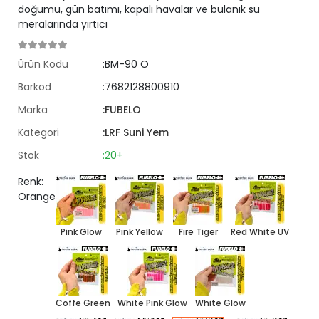
doğumu, gün batımı, kapalı havalar ve bulanık su
meralarında yırtıcı
Ürün Kodu
:BM-90 O
Barkod
:7682128800910
Marka
:FUBELO
Kategori
:LRF Suni Yem
Stok
:20+
Renk:
Orange
Pink Glow
Pink Yellow
Fire Tiger
Red White UV
Coffe Green
White Pink Glow
White Glow