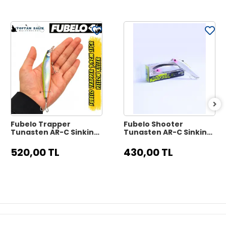
Fubelo Trapper
Fubelo Shooter
Tungsten AR-C Sinking
Tungsten AR-C Sinking
Maket Yem 9.9 cm 17 gr
Maket Yem 8 cm 10 gr -
- Yellow Killer
Mor Kafa
520,00 TL
430,00 TL