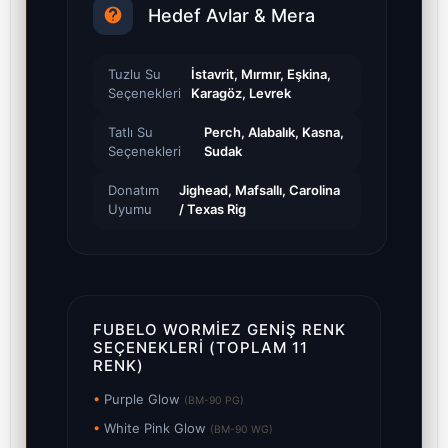
Hedef Avlar & Mera
Tuzlu Su
İstavrit, Mırmır, Eşkina,
Seçenekleri
Karagöz, Levrek
Tatlı Su
Perch, Alabalık, Kasna,
Seçenekleri
Sudak
Donatım
Jighead, Mafsallı, Carolina
Uyumu
/ Texas Rig
FUBELO WORMIEZ GENIŞ RENK
SEÇENEKLERI (TOPLAM 11
RENK)
•
Purple Glow
(BM-90 PG)
•
White Pink Glow
(BM-90 WG)