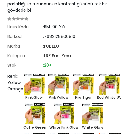
parlaklığı ile turuncunun kontrast gücünü tek bir
gövdede bi
Ürün Kodu
:BM-90 YO
Barkod
:7682128800910
Marka
:FUBELO
Kategori
:LRF Suni Yem
Stok
:20+
Renk:
Yellow
Orange
Pink Glow
Pink Yellow
Fire Tiger
Red White UV
Coffe Green
White Pink Glow
White Glow