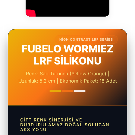
HIGH CONTRAST LRF SERIES
FUBELO WORMIEZ
LRF SİLİKONU
Renk: Sarı Turuncu (Yellow Orange) |
Uzunluk: 5.2 cm | Ekonomik Paket: 18 Adet
ÇIFT RENK SINERJISI VE
DURDURULAMAZ DOĞAL SOLUCAN
AKSIYONU