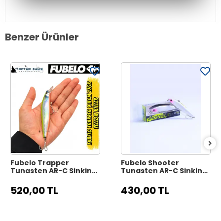
Benzer Ürünler
Fubelo Trapper
Fubelo Shooter
Tungsten AR-C Sinking
Tungsten AR-C Sinking
Maket Yem 9.9 cm 17 gr
Maket Yem 8 cm 10 gr -
- Yellow Killer
Mor Kafa
520,00 TL
430,00 TL