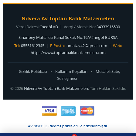
Nilvera Av Toptan Balık Malzemeleri
Vergi Dairesi:
İnegöl VD
| Vergi / Mersis No:
34333916530
Sinanbey Mahallesi Kanal Sokak No:19/A İnegöl-BURSA
Tel:
05551612345 |
E-Posta:
itimatav42@gmail.com
|
Web:
https://www.toptanbalikmalzemeleri.com
Gizlilik Politikası
•
Kullanım Koşulları
•
Mesafeli Satış
Sözleşmesi
© 2026
Nilvera Av Toptan Balık Malzemeleri
. Tüm Hakları Saklıdır.
AV SOFT | E-ticaret paketleri ile hazırlanmıştır.