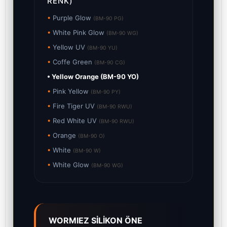
RENK)
•
Purple Glow
(BM-90 PG)
•
White Pink Glow
(BM-90 WG)
•
Yellow UV
(BM-90 YU)
•
Coffe Green
(BM-90 CG)
• Yellow Orange (BM-90 YO)
•
Pink Yellow
(BM-90 PY)
•
Fire Tiger UV
(BM-90 RWU)
•
Red White UV
(BM-90 RWU)
•
Orange
(BM-90 O)
•
White
(BM-90 W)
•
White Glow
(BM-90 WG)
WORMIEZ SİLİKON ÖNE