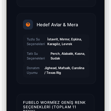
Hedef Avlar & Mera
Tuzlu Su
İstavrit, Mırmır, Eşkina,
Seçenekleri
Karagöz, Levrek
Tatlı Su
Perch, Alabalık, Kasna,
Seçenekleri
Sudak
Donatım
Jighead, Mafsallı, Carolina
Uyumu
/ Texas Rig
FUBELO WORMIEZ GENIŞ RENK
SEÇENEKLERI (TOPLAM 11