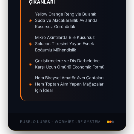
ÇIKANLARI
Yellow Orange Rengiyle Bulanık
◈
Suda ve Alacakaranlık Avlarında
Kusursuz Görünürlük
Mikro Akıntılarda Bile Kusursuz
◈
Solucan Titreşimi Yayan Esnek
Boğumlu Mühendislik
Çekiştirmelere ve Diş Darbelerine
◈
Karşı Uzun Ömürlü Ekonomik Formül
Hem Bireysel Amatör Avcı Çantaları
◈
Hem Toptan Alım Yapan Mağazalar
İçin İdeal
FUBELO LURES - WORMIEZ LRF SYSTEM