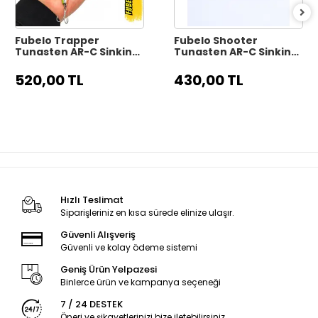
Fubelo Trapper
Fubelo Shooter
Tungsten AR-C Sinking
Tungsten AR-C Sinking
Maket Yem 9.9 cm 17 gr
Maket Yem 8 cm 10 gr -
- Yellow Killer
Mor Kafa
520,00 TL
430,00 TL
Hızlı Teslimat
Siparişleriniz en kısa sürede elinize ulaşır.
Güvenli Alışveriş
Güvenli ve kolay ödeme sistemi
Geniş Ürün Yelpazesi
Binlerce ürün ve kampanya seçeneği
7 / 24 DESTEK
Öneri ve şikayetlerinizi bize iletebilirsiniz.