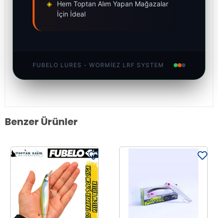
◈
Hem Toptan Alım Yapan Mağazalar
İçin İdeal
FUBELO LURES - WORMIEZ LRF SYSTEM
Benzer Ürünler