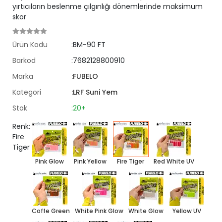
yırtıcıların beslenme çılgınlığı dönemlerinde maksimum
skor
Ürün Kodu
:BM-90 FT
Barkod
:7682128800910
Marka
:FUBELO
Kategori
:LRF Suni Yem
Stok
:20+
Renk:
Fire
Tiger
Pink Glow
Pink Yellow
Fire Tiger
Red White UV
Coffe Green
White Pink Glow
White Glow
Yellow UV