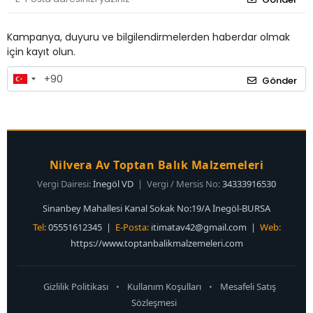
Kampanya, duyuru ve bilgilendirmelerden haberdar olmak
için kayıt olun.
Gönder
Nilvera Av Toptan Balık Malzemeleri
Vergi Dairesi:
İnegöl VD
| Vergi / Mersis No:
34333916530
Sinanbey Mahallesi Kanal Sokak No:19/A İnegöl-BURSA
Tel:
05551612345 |
E-Posta:
itimatav42@gmail.com
|
Web:
https://www.toptanbalikmalzemeleri.com
Gizlilik Politikası
•
Kullanım Koşulları
•
Mesafeli Satış
Sözleşmesi