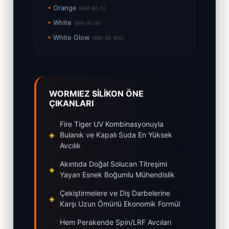
•
Orange
(BM-90 O)
•
White
(BM-90 W)
•
White Glow
(BM-90 WG)
WORMIEZ SİLİKON ÖNE
ÇIKANLARI
Fire Tiger UV Kombinasyonuyla
◈
Bulanık ve Kapalı Suda En Yüksek
Avcılık
Akıntıda Doğal Solucan Titreşimi
◈
Yayan Esnek Boğumlu Mühendislik
Çekiştirmelere ve Diş Darbelerine
◈
Karşı Uzun Ömürlü Ekonomik Formül
Hem Perakende Spin/LRF Avcıları