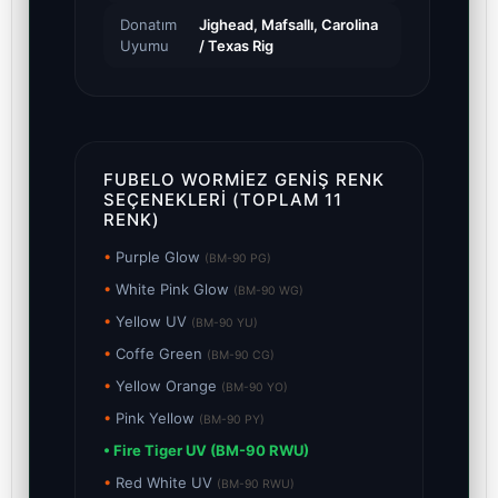
Donatım
Jighead, Mafsallı, Carolina
Uyumu
/ Texas Rig
FUBELO WORMIEZ GENIŞ RENK
SEÇENEKLERI (TOPLAM 11
RENK)
•
Purple Glow
(BM-90 PG)
•
White Pink Glow
(BM-90 WG)
•
Yellow UV
(BM-90 YU)
•
Coffe Green
(BM-90 CG)
•
Yellow Orange
(BM-90 YO)
•
Pink Yellow
(BM-90 PY)
• Fire Tiger UV (BM-90 RWU)
•
Red White UV
(BM-90 RWU)